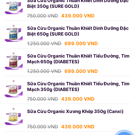
Sữa Cừu Organic Thuần Khiết Dinh Dưỡng Đặc
Biệt 350g (SURE GOLD)
Giá
Giá
750.000
VND
439.000
VND
gốc
hiện
là:
tại
Sữa Cừu Organic Thuần Khiết Dinh Dưỡng Đặc
Biệt 650g (SURE GOLD)
750.000 VND.
là:
439.000 VND.
Giá
Giá
1.250.000
VND
699.000
VND
gốc
hiện
là:
tại
Sữa Cừu Organic Thuần Khiết Tiểu Đường, Tim
Mạch 650g (DIABETES)
1.250.000 VND.
là:
699.000 VND.
Giá
Giá
1.250.000
VND
699.000
VND
gốc
hiện
là:
tại
Sữa Cừu Organic Thuần Khiết Tiểu Đường, Tim
Mạch 350g (DIABETES)
1.250.000 VND.
là:
699.000 VND.
Giá
Giá
750.000
VND
439.000
VND
gốc
hiện
là:
tại
Sữa Cừu Organic Xương Khớp 350g (Canxi)
750.000 VND.
là:
439.000 VND.
Giá
Giá
750.000
VND
439.000
VND
gốc
hiện