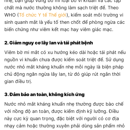
nhẹ, bạn giúp vùng bờ mi loại bỏ vi khuẩn và các tạp
chất mà nước thường không làm sạch triệt để. Theo
WHO (
Tổ chức Y tế Thế giới
), kiểm soát môi trường vi
sinh quanh mắt là yếu tố then chốt để phòng ngừa các
biến chứng như viêm kết mạc hay viêm giác mạc.
2. Giảm nguy cơ lây lan và tái phát bệnh
Viêm bờ mi mắt có xu hướng kéo dài hoặc tái phát nếu
nguồn vi khuẩn chưa được kiểm soát triệt để. Sử dụng
nước nhỏ mắt kháng khuẩn nhẹ mỗi ngày là biện pháp
chủ động ngăn ngừa lây lan, từ đó giúp rút ngắn thời
gian điều trị.
3. Đảm bảo an toàn, không kích ứng
Nước nhỏ mắt kháng khuẩn nhẹ thường được bào chế
với nồng độ an toàn, được kiểm định kỹ lưỡng. Điều
này cực kỳ quan trọng, đặc biệt với người có cơ địa
nhạy cảm hoặc thường xuyên phải dùng sản phẩm nhỏ