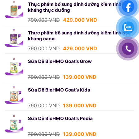
là:
tại
Thực phẩm bổ sung dinh dưỡng kiềm tinh bột
kháng thực dưỡng
750.000 VND.
là:
439.000 VND.
Giá
Giá
790.000
VND
429.000
VND
gốc
hiện
là:
tại
Thực phẩm bổ sung dinh dưỡng kiềm tinh bột
kháng canxi
790.000 VND.
là:
429.000 VND.
Giá
Giá
790.000
VND
429.000
VND
gốc
hiện
là:
tại
Sữa Dê BioHMO Goat’s Grow
790.000 VND.
là:
429.000 VND.
Giá
Giá
790.000
VND
139.000
VND
gốc
hiện
là:
tại
Sữa Dê BioHMO Goat’s Kids
790.000 VND.
là:
139.000 VND.
Giá
Giá
790.000
VND
139.000
VND
gốc
hiện
là:
tại
Sữa Dê BioHMO Goat’s Pedia
790.000 VND.
là:
139.000 VND.
Giá
Giá
790.000
VND
139.000
VND