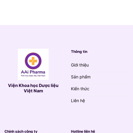
gốc
hiện
là:
tại
790.000 VND.
là:
139.000 VND.
Thông tin
Giới thiệu
Sản phẩm
Viện Khoa học Dược liệu
Kiến thức
Việt Nam
Liên hệ
Chính sách công ty
Hotline liên hệ