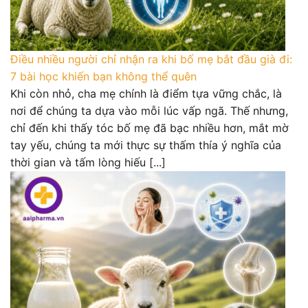
Điều nhiều người chỉ nhận ra khi bố mẹ bắt đầu già đi:
7 bài học khiến bạn không thể quên
Khi còn nhỏ, cha mẹ chính là điểm tựa vững chắc, là
nơi để chúng ta dựa vào mỗi lúc vấp ngã. Thế nhưng,
chỉ đến khi thấy tóc bố mẹ đã bạc nhiều hơn, mắt mờ
tay yếu, chúng ta mới thực sự thấm thía ý nghĩa của
thời gian và tấm lòng hiếu [...]