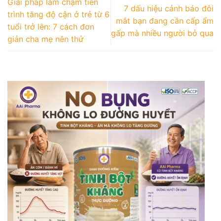
Giải pháp làm chậm tiến
7 dấu hiệu cảnh báo đôi
trình tăng độ cận ở trẻ từ 6
mắt bạn đang cần cấp ẩm
tuổi trở lên: 7 cách đơn
gấp mà nhiều người bỏ qua
giản cha mẹ nên thử