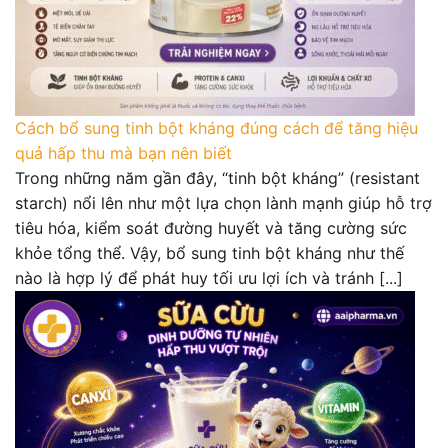
Cách bổ sung tinh bột kháng đúng cách để tăng hiệu
quả hấp thu mà bạn nên biết
Trong những năm gần đây, “tinh bột kháng” (resistant
starch) nổi lên như một lựa chọn lành mạnh giúp hỗ trợ
tiêu hóa, kiểm soát đường huyết và tăng cường sức
khỏe tổng thể. Vậy, bổ sung tinh bột kháng như thế
nào là hợp lý để phát huy tối ưu lợi ích và tránh [...]