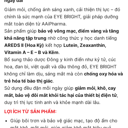
ngày dài
Giảm mỏi, chống ánh sáng xanh, cải thiện thị lực – đó
chính là sức mạnh của
EYE BRIGHT
, giải pháp dưỡng
mắt toàn diện từ AAiPharma.
Sản phẩm giúp
bảo vệ võng mạc, điểm vàng và tăng
khả năng tập trung
nhờ công thức y học danh tiếng
AREDS II (Hoa Kỳ)
kết hợp
Lutein, Zeaxanthin,
Vitamin A – E – B và Kẽm
.
Bổ sung thảo dược Đông y kinh điển
như kỷ tử, cúc
hoa, đan bì, việt quất và dầu thông đỏ, EYE BRIGHT
không chỉ làm dịu, sáng mắt mà còn
chống oxy hóa và
trẻ hóa tế bào thị giác
.
Sử dụng đều đặn mỗi ngày giúp
giảm mỏi, khô, cay
mắt, bảo vệ đôi mắt khỏi tác hại của thiết bị điện tử
,
duy trì thị lực tinh anh và khỏe mạnh dài lâu.
LỢI ÍCH TỪ SẢN PHẨM:
Giúp bôi trơn và bảo vệ giác mạc, tạo độ ẩm cho
mắt khô, mắt mỏi, giúp giảm khô mắt hiệu quả.