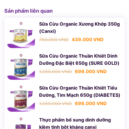
Sản phẩm liên quan
Sữa Cừu Organic Xương Khớp 350g
(Canxi)
Giá
Giá
750.000
VND
439.000
VND
gốc
hiện
là:
tại
750.000 VND.
là:
Sữa Cừu Organic Thuần Khiết Dinh
439.000 VN
Dưỡng Đặc Biệt 650g (SURE GOLD)
Giá
Giá
1.250.000
VND
699.000
VND
gốc
hiện
là:
tại
1.250.000 VND.
là:
Sữa Cừu Organic Thuần Khiết Tiểu
699.000 
Đường, Tim Mạch 650g (DIABETES)
Giá
Giá
1.250.000
VND
699.000
VND
gốc
hiện
là:
tại
1.250.000 VND.
là:
Thực phẩm bổ sung dinh dưỡng
699.000 
kiềm tinh bột kháng canxi