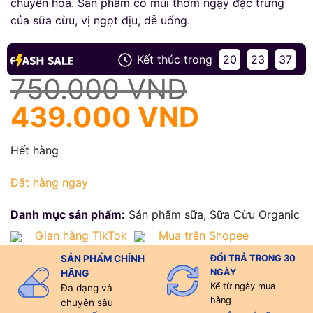
chuyển hóa. Sản phẩm có mùi thơm ngậy đặc trưng
của sữa cừu, vị ngọt dịu, dễ uống.
Kết thúc trong
20
23
36
Giá
Giá
750.000
VND
gốc
hiện
439.000
VND
là:
tại
Hết hàng
750.000 VND.
là:
Đặt hàng ngay
439.000 VND.
Danh mục sản phẩm:
Sản phẩm sữa, Sữa Cừu Organic
Gian hàng TikTok
Mua trên Shopee
SẢN PHẨM CHÍNH
ĐỔI TRẢ TRONG 30
NGÀY
HÃNG
Kể từ ngày mua
Đa dạng và
hàng
chuyên sâu