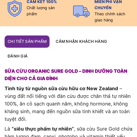
CAM KẾT 100%
MIỄN PHÍ VẬN
Chất lượng sản
CHUYỂN
phẩm
Theo chính sách
giao hàng
CHI TIẾT SẢN PHẨM
CẢM NHẬN KHÁCH HÀNG
ĐÁNH GIÁ
SỮA CỪU ORGANIC SURE GOLD – DINH DƯỠNG TOÀN
DIỆN CHO CẢ GIA ĐÌNH
Tinh túy từ nguồn sữa cừu hữu cơ New Zealand
–
vùng đất nổi tiếng với đàn cừu được
chăn thả tự nhiên
100%
, ăn cỏ sạch quanh năm, không hormone, không
kháng sinh, mang đến
nguồn sữa tinh khiết và an toàn
tuyệt đối
.
Là
“siêu thực phẩm tự nhiên”
, sữa cừu Sure Gold chứa
hàm lượng
đạm, canxi, photpho và vitamin thiết yếu