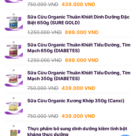
Giá
Giá
750.000
VND
439.000
VND
gốc
hiện
là:
tại
Sữa Cừu Organic Thuần Khiết Dinh Dưỡng Đặc
Biệt 650g (SURE GOLD)
750.000 VND.
là:
439.000 VND.
Giá
Giá
1.250.000
VND
699.000
VND
gốc
hiện
là:
tại
Sữa Cừu Organic Thuần Khiết Tiểu Đường, Tim
Mạch 650g (DIABETES)
1.250.000 VND.
là:
699.000 VND.
Giá
Giá
1.250.000
VND
699.000
VND
gốc
hiện
là:
tại
Sữa Cừu Organic Thuần Khiết Tiểu Đường, Tim
Mạch 350g (DIABETES)
1.250.000 VND.
là:
699.000 VND.
Giá
Giá
750.000
VND
439.000
VND
gốc
hiện
là:
tại
Sữa Cừu Organic Xương Khớp 350g (Canxi)
750.000 VND.
là:
439.000 VND.
Giá
Giá
750.000
VND
439.000
VND
gốc
hiện
là:
tại
Thực phẩm bổ sung dinh dưỡng kiềm tinh bột
kháng thực dưỡng
750.000 VND.
là: