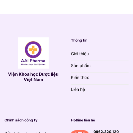
790.000 VND.
là:
139.000 VND.
Thông tin
Giới thiệu
Sản phẩm
Viện Khoa học Dược liệu
Kiến thức
Việt Nam
Liên hệ
Chính sách công ty
Hotline liên hệ
0962.320.120