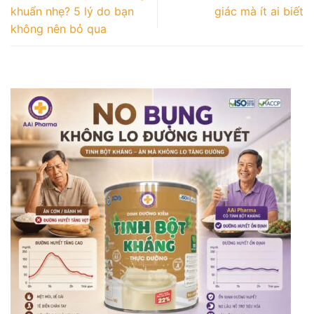
khuẩn nhẹ? 5 lý do bạn
giác mà ít ai biết
không nên bỏ qua