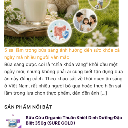
5 sai lầm trong bữa sáng ảnh hưởng đến sức khỏe cả
ngày mà nhiều người vẫn mắc
Bữa sáng được coi là “chìa khóa vàng” khởi đầu một
ngày mới, nhưng không phải ai cũng biết tận dụng bữa
ăn này đúng cách. Theo khảo sát về thói quen ăn sáng
ở Việt Nam, rất nhiều người bỏ qua hoặc thực hiện sai
lầm trong lựa chọn thực phẩm, dẫn đến ảnh [...]
SẢN PHẨM NỔI BẬT
Sữa Cừu Organic Thuần Khiết Dinh Dưỡng Đặc
Biệt 350g (SURE GOLD)