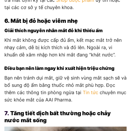
tra mắt định kỳ tại các
Shop dược phẩm
uy tín hoặc
tại các cơ sở y tế chuyên khoa.
6. Mắt bị đỏ hoặc viêm nhẹ
Giải thích nguyên nhân mắt đỏ khi thiếu ẩm
Khi mắt không được cấp đủ ẩm, kết mạc mắt trở nên
nhạy cảm, dễ bị kích thích và đỏ lên. Ngoài ra, vi
khuẩn dễ xâm nhập hơn khi mắt đang “khát nước”.
Điều bạn nên làm ngay khi xuất hiện triệu chứng
Bạn nên tránh dụi mắt, giữ vệ sinh vùng mắt sạch sẽ và
bổ sung độ ẩm bằng thuốc nhỏ mắt phù hợp. Đọc
thêm các thông tin phòng ngừa tại
Tin tức
chuyên mục
sức khỏe mắt của AAI Pharma.
7.
Tăng tiết dịch bất thường hoặc chảy
nước mắt sống