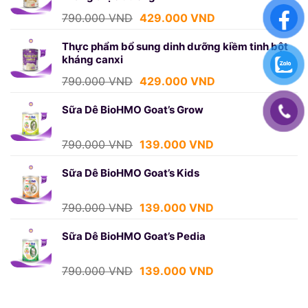
439.000 VND.
Giá
Giá
790.000
VND
429.000
VND
gốc
hiện
là:
tại
Thực phẩm bổ sung dinh dưỡng kiềm tinh bột
kháng canxi
790.000 VND.
là:
429.000 VND.
Giá
Giá
790.000
VND
429.000
VND
gốc
hiện
là:
tại
Sữa Dê BioHMO Goat’s Grow
790.000 VND.
là:
429.000 VND.
Giá
Giá
790.000
VND
139.000
VND
gốc
hiện
là:
tại
Sữa Dê BioHMO Goat’s Kids
790.000 VND.
là:
139.000 VND.
Giá
Giá
790.000
VND
139.000
VND
gốc
hiện
là:
tại
Sữa Dê BioHMO Goat’s Pedia
790.000 VND.
là:
139.000 VND.
Giá
Giá
790.000
VND
139.000
VND
gốc
hiện
là:
tại