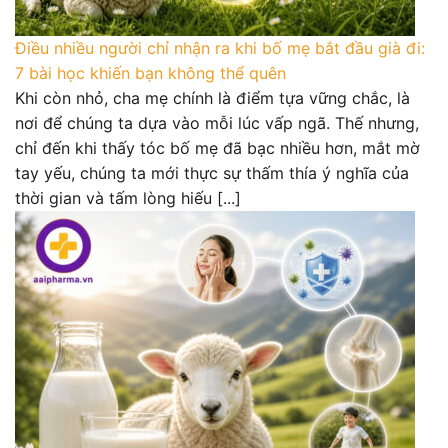
Điều nhiều người chỉ nhận ra khi bố mẹ bắt đầu già đi:
7 bài học khiến bạn không thể quên
Khi còn nhỏ, cha mẹ chính là điểm tựa vững chắc, là
nơi để chúng ta dựa vào mỗi lúc vấp ngã. Thế nhưng,
chỉ đến khi thấy tóc bố mẹ đã bạc nhiều hơn, mắt mờ
tay yếu, chúng ta mới thực sự thấm thía ý nghĩa của
thời gian và tấm lòng hiếu [...]