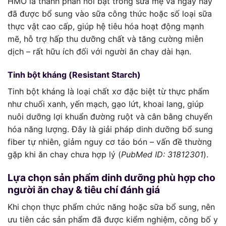
HMO là thành phần nổi bật trong sữa mẹ và ngày nay
đã được bổ sung vào sữa công thức hoặc số loại sữa
thực vật cao cấp, giúp hệ tiêu hóa hoạt động mạnh
mẽ, hỗ trợ hấp thu dưỡng chất và tăng cường miễn
dịch – rất hữu ích đối với người ăn chay dài hạn.
Tinh bột kháng (Resistant Starch)
Tinh bột kháng là loại chất xơ đặc biệt từ thực phẩm
như chuối xanh, yến mạch, gạo lứt, khoai lang, giúp
nuôi dưỡng lợi khuẩn đường ruột và cân bằng chuyển
hóa năng lượng. Đây là giải pháp dinh dưỡng bổ sung
fiber tự nhiên, giảm nguy cơ táo bón – vấn đề thường
gặp khi ăn chay chưa hợp lý (
PubMed ID: 31812301
).
Lựa chọn sản phẩm dinh dưỡng phù hợp cho
người ăn chay & tiêu chí đánh giá
Khi chọn thực phẩm chức năng hoặc sữa bổ sung, nên
ưu tiên các sản phẩm đã được kiểm nghiệm, công bố y