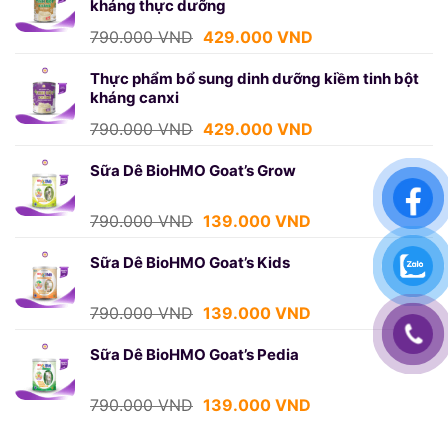
kháng thực dưỡng
750.000 VND.
là:
439.000 VND.
Giá
Giá
790.000
VND
429.000
VND
gốc
hiện
là:
tại
Thực phẩm bổ sung dinh dưỡng kiềm tinh bột
kháng canxi
790.000 VND.
là:
429.000 VND.
Giá
Giá
790.000
VND
429.000
VND
gốc
hiện
là:
tại
Sữa Dê BioHMO Goat’s Grow
790.000 VND.
là:
429.000 VND.
Giá
Giá
790.000
VND
139.000
VND
gốc
hiện
là:
tại
Sữa Dê BioHMO Goat’s Kids
790.000 VND.
là:
139.000 VND.
Giá
Giá
790.000
VND
139.000
VND
gốc
hiện
là:
tại
Sữa Dê BioHMO Goat’s Pedia
790.000 VND.
là:
139.000 VND.
Giá
Giá
790.000
VND
139.000
VND
gốc
hiện
là:
tại