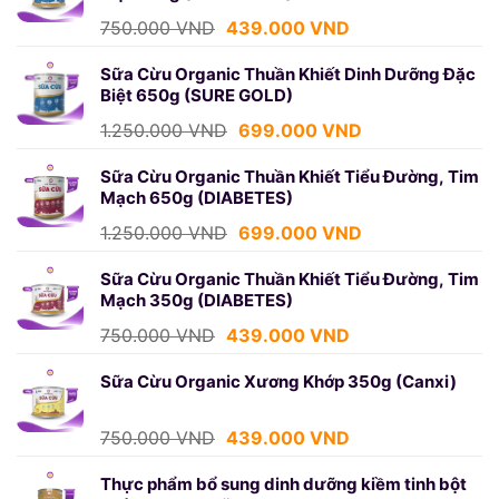
Giá
Giá
750.000
VND
439.000
VND
gốc
hiện
là:
tại
Sữa Cừu Organic Thuần Khiết Dinh Dưỡng Đặc
Biệt 650g (SURE GOLD)
750.000 VND.
là:
439.000 VND.
Giá
Giá
1.250.000
VND
699.000
VND
gốc
hiện
là:
tại
Sữa Cừu Organic Thuần Khiết Tiểu Đường, Tim
Mạch 650g (DIABETES)
1.250.000 VND.
là:
699.000 VND.
Giá
Giá
1.250.000
VND
699.000
VND
gốc
hiện
là:
tại
Sữa Cừu Organic Thuần Khiết Tiểu Đường, Tim
Mạch 350g (DIABETES)
1.250.000 VND.
là:
699.000 VND.
Giá
Giá
750.000
VND
439.000
VND
gốc
hiện
là:
tại
Sữa Cừu Organic Xương Khớp 350g (Canxi)
750.000 VND.
là:
439.000 VND.
Giá
Giá
750.000
VND
439.000
VND
gốc
hiện
là:
tại
Thực phẩm bổ sung dinh dưỡng kiềm tinh bột