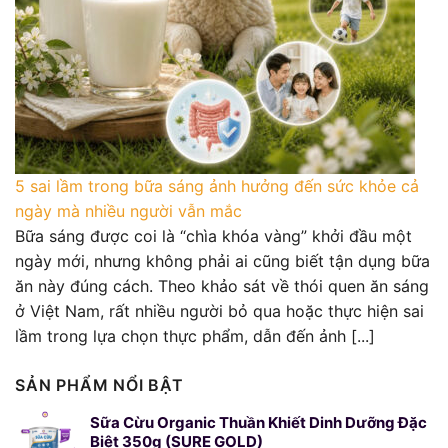
5 sai lầm trong bữa sáng ảnh hưởng đến sức khỏe cả
ngày mà nhiều người vẫn mắc
Bữa sáng được coi là “chìa khóa vàng” khởi đầu một
ngày mới, nhưng không phải ai cũng biết tận dụng bữa
ăn này đúng cách. Theo khảo sát về thói quen ăn sáng
ở Việt Nam, rất nhiều người bỏ qua hoặc thực hiện sai
lầm trong lựa chọn thực phẩm, dẫn đến ảnh [...]
SẢN PHẨM NỔI BẬT
Sữa Cừu Organic Thuần Khiết Dinh Dưỡng Đặc
Biệt 350g (SURE GOLD)