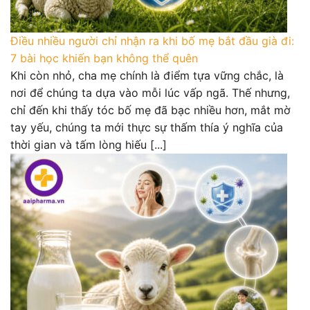
Điều nhiều người chỉ nhận ra khi bố mẹ bắt đầu già đi:
7 bài học khiến bạn không thể quên
Khi còn nhỏ, cha mẹ chính là điểm tựa vững chắc, là
nơi để chúng ta dựa vào mỗi lúc vấp ngã. Thế nhưng,
chỉ đến khi thấy tóc bố mẹ đã bạc nhiều hơn, mắt mờ
tay yếu, chúng ta mới thực sự thấm thía ý nghĩa của
thời gian và tấm lòng hiếu [...]