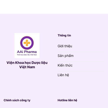
790.000 VND.
là:
139.000 VND.
Thông tin
Giới thiệu
Sản phẩm
Viện Khoa học Dược liệu
Kiến thức
Việt Nam
Liên hệ
Chính sách công ty
Hotline liên hệ