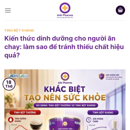
Skip
to
content
TINH BỘT KHÁNG
Kiến thức dinh dưỡng cho người ăn
chay: làm sao để tránh thiếu chất hiệu
quả?
18
Th6