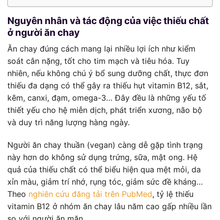
Nguyên nhân và tác động của việc thiếu chất
ở người ăn chay
Ăn chay đúng cách mang lại nhiều lợi ích như kiểm
soát cân nặng, tốt cho tim mạch và tiêu hóa. Tuy
nhiên, nếu không chú ý bổ sung dưỡng chất, thực đơn
thiếu đa dạng có thể gây ra thiếu hụt vitamin B12, sắt,
kẽm, canxi, đạm, omega-3… Đây đều là những yếu tố
thiết yếu cho hệ miễn dịch, phát triển xương, não bộ
và duy trì năng lượng hàng ngày.
Người ăn chay thuần (vegan) càng dễ gặp tình trạng
này hơn do không sử dụng trứng, sữa, mật ong. Hệ
quả của thiếu chất có thể biểu hiện qua mệt mỏi, da
xỉn màu, giảm trí nhớ, rụng tóc, giảm sức đề kháng…
Theo
nghiên cứu đăng tải trên PubMed
, tỷ lệ thiếu
vitamin B12 ở nhóm ăn chay lâu năm cao gấp nhiều lần
so với người ăn mặn.