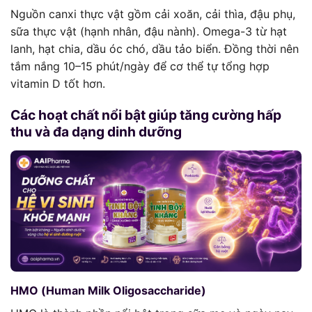
Nguồn canxi thực vật gồm cải xoăn, cải thìa, đậu phụ,
sữa thực vật (hạnh nhân, đậu nành). Omega-3 từ hạt
lanh, hạt chia, dầu óc chó, dầu tảo biển. Đồng thời nên
tắm nắng 10–15 phút/ngày để cơ thể tự tổng hợp
vitamin D tốt hơn.
Các hoạt chất nổi bật giúp tăng cường hấp
thu và đa dạng dinh dưỡng
HMO (Human Milk Oligosaccharide)