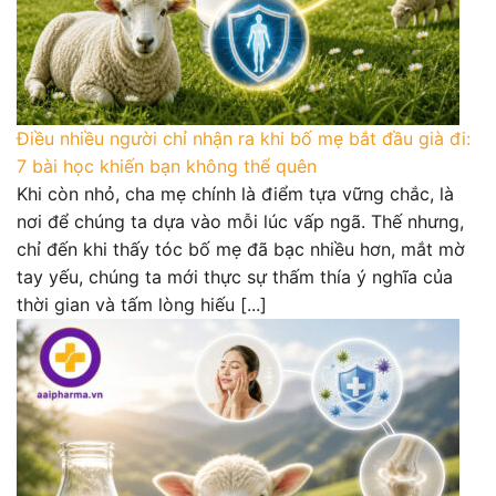
Điều nhiều người chỉ nhận ra khi bố mẹ bắt đầu già đi:
7 bài học khiến bạn không thể quên
Khi còn nhỏ, cha mẹ chính là điểm tựa vững chắc, là
nơi để chúng ta dựa vào mỗi lúc vấp ngã. Thế nhưng,
chỉ đến khi thấy tóc bố mẹ đã bạc nhiều hơn, mắt mờ
tay yếu, chúng ta mới thực sự thấm thía ý nghĩa của
thời gian và tấm lòng hiếu [...]