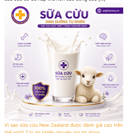
Vì sao sữa cừu New Zealand được đánh giá cao trên
thế giới? 7 lý do khiến chuyên gia tin dùng