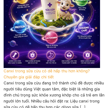
Canxi trong sữa cừu có dễ hấp thu hơn không?
Chuyên gia giải đáp chi tiết
Canxi trong sữa cừu đang trở thành chủ đề được nhiều
người tiêu dùng Việt quan tâm, đặc biệt là những gia
đình chú trọng sức khỏe xương khớp cho cả trẻ em lẫn
người lớn tuổi. Nhiều câu hỏi đặt ra: Liệu canxi trong
sữa cừu có dễ hấp thu hơn các dòng sữa [...]