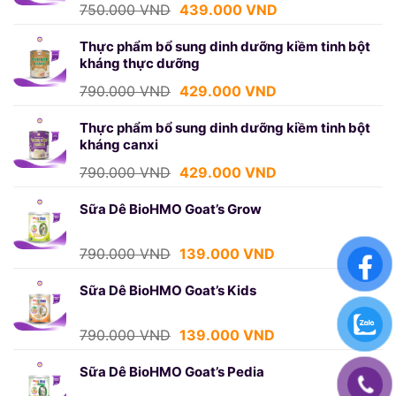
439.000 VND.
Giá
Giá
750.000
VND
439.000
VND
gốc
hiện
là:
tại
Thực phẩm bổ sung dinh dưỡng kiềm tinh bột
kháng thực dưỡng
750.000 VND.
là:
439.000 VND.
Giá
Giá
790.000
VND
429.000
VND
gốc
hiện
là:
tại
Thực phẩm bổ sung dinh dưỡng kiềm tinh bột
kháng canxi
790.000 VND.
là:
429.000 VND.
Giá
Giá
790.000
VND
429.000
VND
gốc
hiện
là:
tại
Sữa Dê BioHMO Goat’s Grow
790.000 VND.
là:
429.000 VND.
Giá
Giá
790.000
VND
139.000
VND
gốc
hiện
là:
tại
Sữa Dê BioHMO Goat’s Kids
790.000 VND.
là:
139.000 VND.
Giá
Giá
790.000
VND
139.000
VND
gốc
hiện
là:
tại
Sữa Dê BioHMO Goat’s Pedia
790.000 VND.
là: