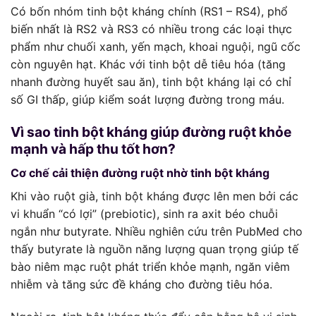
Có bốn nhóm tinh bột kháng chính (RS1 – RS4), phổ
biến nhất là RS2 và RS3 có nhiều trong các loại thực
phẩm như chuối xanh, yến mạch, khoai nguội, ngũ cốc
còn nguyên hạt. Khác với tinh bột dễ tiêu hóa (tăng
nhanh đường huyết sau ăn), tinh bột kháng lại có chỉ
số GI thấp, giúp kiểm soát lượng đường trong máu.
Vì sao tinh bột kháng giúp đường ruột khỏe
mạnh và hấp thu tốt hơn?
Cơ chế cải thiện đường ruột nhờ tinh bột kháng
Khi vào ruột già, tinh bột kháng được lên men bởi các
vi khuẩn “có lợi” (prebiotic), sinh ra axit béo chuỗi
ngắn như butyrate. Nhiều nghiên cứu trên PubMed cho
thấy butyrate là nguồn năng lượng quan trọng giúp tế
bào niêm mạc ruột phát triển khỏe mạnh, ngăn viêm
nhiễm và tăng sức đề kháng cho đường tiêu hóa.