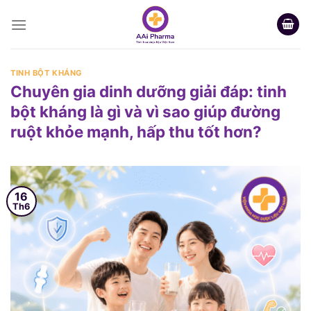
Skip
to
content
TINH BỘT KHÁNG
Chuyên gia dinh dưỡng giải đáp: tinh
bột kháng là gì và vì sao giúp đường
ruột khỏe mạnh, hấp thu tốt hơn?
16
Th6