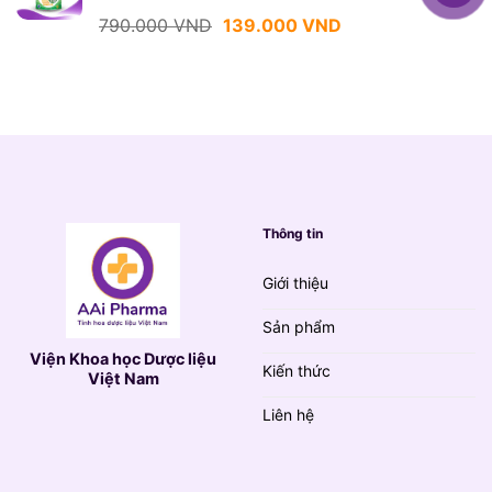
139.000 VND.
Giá
Giá
790.000
VND
139.000
VND
gốc
hiện
là:
tại
790.000 VND.
là:
139.000 VND.
Thông tin
Giới thiệu
Sản phẩm
Viện Khoa học Dược liệu
Kiến thức
Việt Nam
Liên hệ