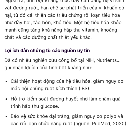
Ngoài ra, tinh bột kháng thúc đẩy cân bằng hệ vi sinh
vật đường ruột, hạn chế sự phát triển của vi khuẩn có
hại, từ đó cải thiện các triệu chứng rối loạn tiêu hóa
như đầy hơi, táo bón, khó tiêu. Một hệ tiêu hóa khỏe
mạnh cũng tăng khả năng hấp thụ vitamin, khoáng
chất và các dưỡng chất thiết yếu khác.
Lợi ích dẫn chứng từ các nguồn uy tín
Đã có nhiều nghiên cứu công bố tại NIH, Nutrients…
ghi nhận lợi ích của tinh bột kháng như:
Cải thiện hoạt động của hệ tiêu hóa, giảm nguy cơ
mắc hội chứng ruột kích thích (IBS).
Hỗ trợ kiểm soát đường huyết nhờ làm chậm quá
trình hấp thu glucose.
Bảo vệ sức khỏe đại tràng, giảm nguy cơ polyp và
các rối loạn chức năng ruột (nguồn: PubMed, 2020).