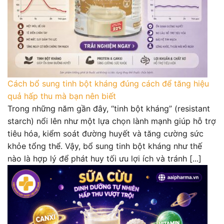
Cách bổ sung tinh bột kháng đúng cách để tăng hiệu
quả hấp thu mà bạn nên biết
Trong những năm gần đây, “tinh bột kháng” (resistant
starch) nổi lên như một lựa chọn lành mạnh giúp hỗ trợ
tiêu hóa, kiểm soát đường huyết và tăng cường sức
khỏe tổng thể. Vậy, bổ sung tinh bột kháng như thế
nào là hợp lý để phát huy tối ưu lợi ích và tránh [...]