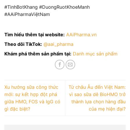
#TinhBotKhang #DuongRuotKhoeManh
#AAiPharmaViệtNam
Tìm hiểu thêm tại website:
AAiPharma.vn
Theo dõi TikTok:
@aai_pharma
Khám phá thêm sản phẩm tại:
Danh mục sản phẩm
Xu hướng sữa công thức
Từ châu Âu đến Việt Nam:
mới: sự kết hợp đột phá
vì sao sữa dê BioHMO trở
giữa HMO, FOS và IgG có
thành lựa chọn hàng đầu
gì đặc biệt?
của mẹ hiện đại?