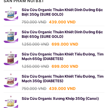
SẢN PHẨM NỔI BẬT
Sữa Cừu Organic Thuần Khiết Dinh Dưỡng Đặc
Biệt 350g (SURE GOLD)
Giá
Giá
750.000
VND
439.000
VND
gốc
hiện
là:
tại
Sữa Cừu Organic Thuần Khiết Dinh Dưỡng Đặc
Biệt 650g (SURE GOLD)
750.000 VND.
là:
439.000 VND.
Giá
Giá
1.250.000
VND
699.000
VND
gốc
hiện
là:
tại
Sữa Cừu Organic Thuần Khiết Tiểu Đường, Tim
Mạch 650g (DIABETES)
1.250.000 VND.
là:
699.000 VND.
Giá
Giá
1.250.000
VND
699.000
VND
gốc
hiện
là:
tại
Sữa Cừu Organic Thuần Khiết Tiểu Đường, Tim
Mạch 350g (DIABETES)
1.250.000 VND.
là:
699.000 VND.
Giá
Giá
750.000
VND
439.000
VND
gốc
hiện
là:
tại
Sữa Cừu Organic Xương Khớp 350g (Canxi)
750.000 VND.
là: