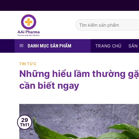
Skip
to
content
Tìm
kiếm:
DANH MỤC SẢN PHẨM
TRANG CHỦ
SẢN
TIN TỨC
Những hiểu lầm thường gặp
cần biết ngay
29
Th11