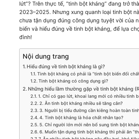
lứt”? Trên thực tế, “tinh bột kháng” đang trở t
2023–2025. Nhưng xung quanh loại tinh bột này
chưa tận dụng đúng công dụng tuyệt vời của nó
biến và hiểu đúng về tinh bột kháng, để lựa c
đình!
Nội dung trang
Hiểu đúng về tinh bột kháng là gì?
Tinh bột kháng có phải là “tinh bột biến đổi ch
Tinh bột kháng có công dụng gì?
Những hiểu lầm thường gặp về tinh bột kháng (RS
1. Chỉ có gạo lứt, khoai lang mới có nhiều tinh 
2. Ăn tinh bột kháng nhiều sẽ tăng cân?
3. Người bị tiểu đường cần kiêng hoàn toàn tinh
4. Tinh bột kháng là hóa chất nhân tạo?
5. Chỉ người lớn mới nên bổ sung tinh bột khán
6. Muốn tận dụng tinh bột kháng thì phải ăn “t
7. Ăn nhiều tinh bột kháng gây đầy hơi, khó tiêu