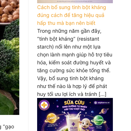
Cách bổ sung tinh bột kháng
đúng cách để tăng hiệu quả
hấp thu mà bạn nên biết
Trong những năm gần đây,
“tinh bột kháng” (resistant
starch) nổi lên như một lựa
chọn lành mạnh giúp hỗ trợ tiêu
hóa, kiểm soát đường huyết và
tăng cường sức khỏe tổng thể.
Vậy, bổ sung tinh bột kháng
như thế nào là hợp lý để phát
huy tối ưu lợi ích và tránh [...]
g “gạo