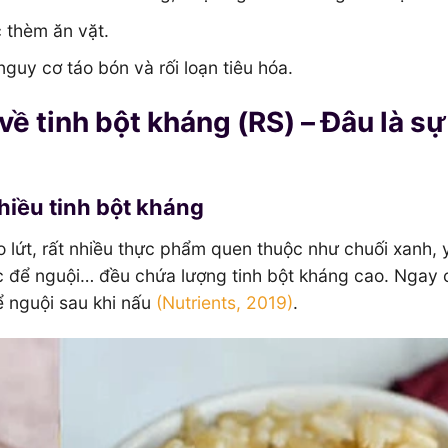
c thèm ăn vặt.
guy cơ táo bón và rối loạn tiêu hóa.
ề tinh bột kháng (RS) – Đâu là sự
nhiều tinh bột kháng
ạo lứt, rất nhiều thực phẩm quen thuộc như chuối xanh, 
ộc để nguội… đều chứa lượng tinh bột kháng cao. Ngay 
ể nguội sau khi nấu
(Nutrients, 2019)
.