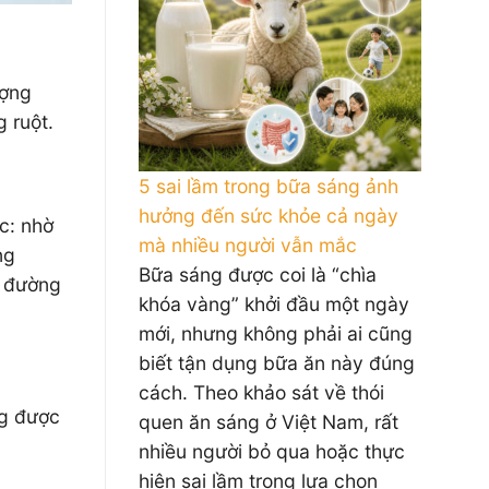
ượng
 ruột.
5 sai lầm trong bữa sáng ảnh
hưởng đến sức khỏe cả ngày
c: nhờ
mà nhiều người vẫn mắc
ng
Bữa sáng được coi là “chìa
t đường
khóa vàng” khởi đầu một ngày
mới, nhưng không phải ai cũng
biết tận dụng bữa ăn này đúng
cách. Theo khảo sát về thói
ng được
quen ăn sáng ở Việt Nam, rất
nhiều người bỏ qua hoặc thực
hiện sai lầm trong lựa chọn