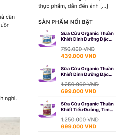
thực phẩm, dẫn đến ảnh [...]
già cần
SẢN PHẨM NỔI BẬT
guồn
Sữa Cừu Organic Thuần
Khiết Dinh Dưỡng Đặc
Biệt 350g (SURE GOLD)
750.000
VND
Giá
Giá
439.000
VND
gốc
hiện
Sữa Cừu Organic Thuần
là:
tại
Khiết Dinh Dưỡng Đặc
750.000 VND.
là:
Biệt 650g (SURE GOLD)
439.000 VND.
1.250.000
VND
Giá
Giá
699.000
VND
gốc
hiện
h nghi.
Sữa Cừu Organic Thuần
là:
tại
Khiết Tiểu Đường, Tim
1.250.000 VND.
là:
Mạch 650g (DIABETES)
699.000 VND.
1.250.000
VND
Giá
Giá
699.000
VND
gốc
hiện