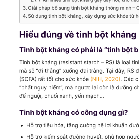
Giải pháp bổ sung tinh bột kháng thông minh –
Sử dụng tinh bột kháng, xây dựng sức khỏe từ h
Hiểu đúng về tinh bột kháng 
Tinh bột kháng có phải là “tinh bột 
Tinh bột kháng (resistant starch – RS) là loại t
mà sẽ “đi thẳng” xuống đại tràng. Tại đây, RS 
(SCFA) rất tốt cho sức khỏe
(NIH, 2020)
. Các c
“chất nguy hiểm”, mà ngược lại còn là dưỡng ch
để nguội, chuối xanh, yến mạch…
Tinh bột kháng có công dụng gì?
Hỗ trợ tiêu hóa, tăng cường hệ lợi khuẩn đườ
Hỗ trợ kiểm soát đường huyết, phù hợp người