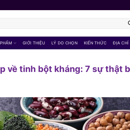
 PHẨM
GIỚI THIỆU
LÝ DO CHỌN
KIẾN THỨC
ĐỊA CHỈ
 về tinh bột kháng: 7 sự thật 