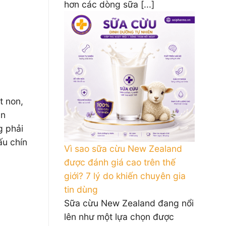
hơn các dòng sữa [...]
t non,
ắn
g phải
ấu chín
Vì sao sữa cừu New Zealand
được đánh giá cao trên thế
giới? 7 lý do khiến chuyên gia
tin dùng
Sữa cừu New Zealand đang nổi
lên như một lựa chọn được