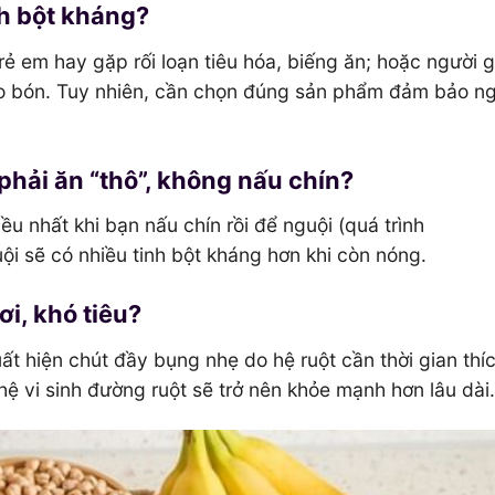
nh bột kháng?
trẻ em hay gặp rối loạn tiêu hóa, biếng ăn; hoặc người 
áo bón. Tuy nhiên, cần chọn đúng sản phẩm đảm bảo n
phải ăn “thô”, không nấu chín?
u nhất khi bạn nấu chín rồi để nguội (quá trình
uội sẽ có nhiều tinh bột kháng hơn khi còn nóng.
ơi, khó tiêu?
ất hiện chút đầy bụng nhẹ do hệ ruột cần thời gian thíc
ệ vi sinh đường ruột sẽ trở nên khỏe mạnh hơn lâu dài.