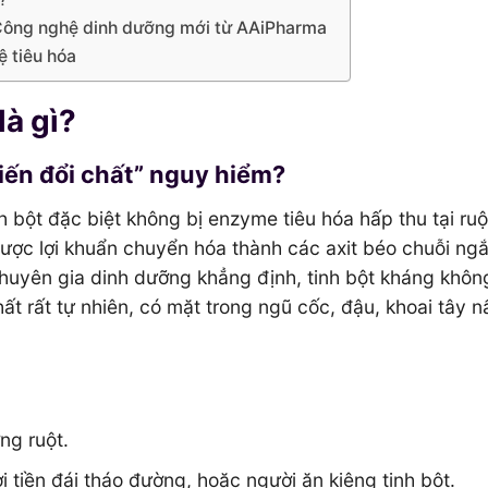
 Công nghệ dinh dưỡng mới từ AAiPharma
ệ tiêu hóa
là gì?
biến đổi chất” nguy hiểm?
inh bột đặc biệt không bị enzyme tiêu hóa hấp thu tại ruộ
được lợi khuẩn chuyển hóa thành các axit béo chuỗi ng
huyên gia dinh dưỡng khẳng định, tinh bột kháng khôn
ất rất tự nhiên, có mặt trong ngũ cốc, đậu, khoai tây n
ng ruột.
 tiền đái tháo đường, hoặc người ăn kiêng tinh bột.