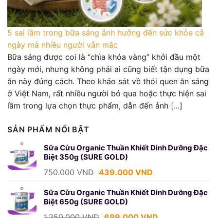
5 sai lầm trong bữa sáng ảnh hưởng đến sức khỏe cả
ngày mà nhiều người vẫn mắc
Bữa sáng được coi là “chìa khóa vàng” khởi đầu một
ngày mới, nhưng không phải ai cũng biết tận dụng bữa
ăn này đúng cách. Theo khảo sát về thói quen ăn sáng
ở Việt Nam, rất nhiều người bỏ qua hoặc thực hiện sai
lầm trong lựa chọn thực phẩm, dẫn đến ảnh [...]
SẢN PHẨM NỔI BẬT
Sữa Cừu Organic Thuần Khiết Dinh Dưỡng Đặc
Biệt 350g (SURE GOLD)
Giá
Giá
750.000
VND
439.000
VND
gốc
hiện
là:
tại
Sữa Cừu Organic Thuần Khiết Dinh Dưỡng Đặc
Biệt 650g (SURE GOLD)
750.000 VND.
là:
439.000 VND.
Giá
Giá
1.250.000
VND
699.000
VND