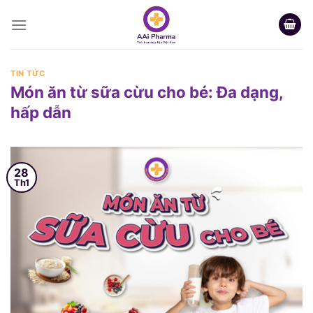
Skip
to
content
TIN TỨC
Món ăn từ sữa cừu cho bé: Đa dạng,
hấp dẫn
28
Th1