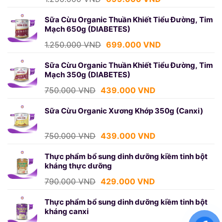
gốc
hiện
là:
tại
Sữa Cừu Organic Thuần Khiết Tiểu Đường, Tim
Mạch 650g (DIABETES)
1.250.000 VND.
là:
699.000 VND.
Giá
Giá
1.250.000
VND
699.000
VND
gốc
hiện
là:
tại
Sữa Cừu Organic Thuần Khiết Tiểu Đường, Tim
Mạch 350g (DIABETES)
1.250.000 VND.
là:
699.000 VND.
Giá
Giá
750.000
VND
439.000
VND
gốc
hiện
là:
tại
Sữa Cừu Organic Xương Khớp 350g (Canxi)
750.000 VND.
là:
439.000 VND.
Giá
Giá
750.000
VND
439.000
VND
gốc
hiện
là:
tại
Thực phẩm bổ sung dinh dưỡng kiềm tinh bột
kháng thực dưỡng
750.000 VND.
là:
439.000 VND.
Giá
Giá
790.000
VND
429.000
VND
gốc
hiện
là:
tại
Thực phẩm bổ sung dinh dưỡng kiềm tinh bột
kháng canxi
790.000 VND.
là: