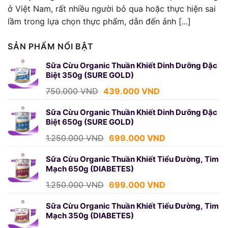
ở Việt Nam, rất nhiều người bỏ qua hoặc thực hiện sai
lầm trong lựa chọn thực phẩm, dẫn đến ảnh [...]
SẢN PHẨM NỔI BẬT
Sữa Cừu Organic Thuần Khiết Dinh Dưỡng Đặc
Biệt 350g (SURE GOLD)
Giá
Giá
750.000
VND
439.000
VND
gốc
hiện
là:
tại
Sữa Cừu Organic Thuần Khiết Dinh Dưỡng Đặc
Biệt 650g (SURE GOLD)
750.000 VND.
là:
439.000 VND.
Giá
Giá
1.250.000
VND
699.000
VND
gốc
hiện
là:
tại
Sữa Cừu Organic Thuần Khiết Tiểu Đường, Tim
Mạch 650g (DIABETES)
1.250.000 VND.
là:
699.000 VND.
Giá
Giá
1.250.000
VND
699.000
VND
gốc
hiện
là:
tại
Sữa Cừu Organic Thuần Khiết Tiểu Đường, Tim
Mạch 350g (DIABETES)
1.250.000 VND.
là:
699.000 VND.