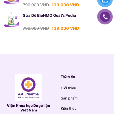
139.000 VND.
Giá
Giá
790.000
VND
139.000
VND
gốc
hiện
là:
tại
Sữa Dê BioHMO Goat’s Pedia
790.000 VND.
là:
139.000 VND.
Giá
Giá
790.000
VND
139.000
VND
gốc
hiện
là:
tại
790.000 VND.
là:
139.000 VND.
Thông tin
Giới thiệu
Sản phẩm
Viện Khoa học Dược liệu
Kiến thức
Việt Nam