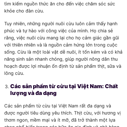
tìm kiếm nguồn thức ăn cho đến việc chăm sóc sức
khỏe cho đàn cừu.
Tuy nhiên, những người nuôi cừu luôn cảm thấy hạnh
phúc và tự hào với công việc của mình. Họ chia sẻ
rằng, việc nuôi cừu mang lại cho họ cảm giác gần gũi
với thiên nhiên và là nguồn cảm hứng lớn trong cuộc
sống. Cừu là một loài vật dễ nuôi, ít tốn kém và có khả
năng sinh sản nhanh chóng, giúp người nông dân thu
hoạch được lợi nhuận ổn định từ sản phẩm thịt, sữa và
lông cừu.
Các sản phẩm từ cừu tại Việt Nam: Chất
lượng và đa dạng
Các sản phẩm từ cừu tại Việt Nam rất đa dạng và
được người tiêu dùng yêu thích. Thịt cừu, với hương vị
thơm ngon, mềm mại và ít mỡ, đã trở thành một lựa
chọn phổ biến trong các bữa ăn gia đình và nhà hàng.