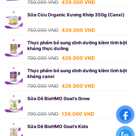
Giá
Giá
750.000
VND
439.000
VND
gốc
hiện
là:
tại
Sữa Cừu Organic Xương Khớp 350g (Canxi)
750.000 VND.
là:
439.000 VND.
Giá
Giá
750.000
VND
439.000
VND
gốc
hiện
là:
tại
Thực phẩm bổ sung dinh dưỡng kiềm tinh bột
kháng thực dưỡng
750.000 VND.
là:
439.000 VND.
Giá
Giá
790.000
VND
429.000
VND
gốc
hiện
là:
tại
Thực phẩm bổ sung dinh dưỡng kiềm tinh bột
kháng canxi
790.000 VND.
là:
429.000 VND.
Giá
Giá
790.000
VND
429.000
VND
gốc
hiện
là:
tại
Sữa Dê BioHMO Goat’s Grow
790.000 VND.
là:
429.000 VND.
Giá
Giá
790.000
VND
139.000
VND
gốc
hiện
là:
tại
Sữa Dê BioHMO Goat’s Kids
790.000 VND.
là: