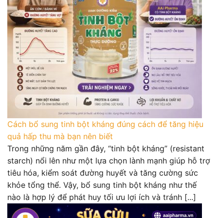
Cách bổ sung tinh bột kháng đúng cách để tăng hiệu
quả hấp thu mà bạn nên biết
Trong những năm gần đây, “tinh bột kháng” (resistant
starch) nổi lên như một lựa chọn lành mạnh giúp hỗ trợ
tiêu hóa, kiểm soát đường huyết và tăng cường sức
khỏe tổng thể. Vậy, bổ sung tinh bột kháng như thế
nào là hợp lý để phát huy tối ưu lợi ích và tránh [...]