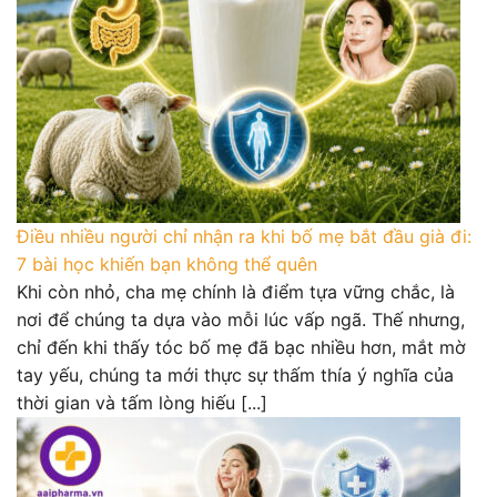
Điều nhiều người chỉ nhận ra khi bố mẹ bắt đầu già đi:
7 bài học khiến bạn không thể quên
Khi còn nhỏ, cha mẹ chính là điểm tựa vững chắc, là
nơi để chúng ta dựa vào mỗi lúc vấp ngã. Thế nhưng,
chỉ đến khi thấy tóc bố mẹ đã bạc nhiều hơn, mắt mờ
tay yếu, chúng ta mới thực sự thấm thía ý nghĩa của
thời gian và tấm lòng hiếu [...]