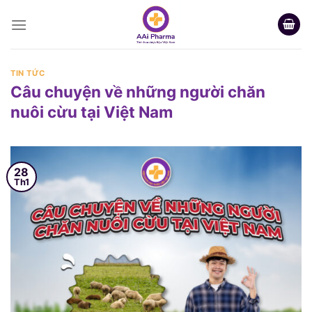
Skip
to
content
TIN TỨC
Câu chuyện về những người chăn
nuôi cừu tại Việt Nam
28
Th1