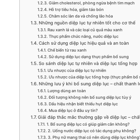
Giảm cholesterol, phòng ngừa bệnh tim mạch
Hỗ trợ tiêu hóa, giảm táo bón
Chăm sóc làn da và chống lão hóa
Những nguồn diệp lục tự nhiên tốt cho cơ thể
Rau xanh lá và các loại củ quả màu xanh
Thực phẩm chức năng, nước diệp lục
Cách sử dụng diệp lục hiệu quả và an toàn
Chế biến từ rau xanh
Sử dụng diệp lục dạng thực phẩm bổ sung
So sánh diệp lục tự nhiên và diệp lục tổng hợp
Ưu nhược của diệp lục tự nhiên
Ưu nhược của diệp lục tổng hợp (thực phẩm bổ
Những lưu ý khi bổ sung diệp lục – chất thanh l
Lượng dùng an toàn
Đối tượng không nên bổ sung diệp lục tùy ý
Dấu hiệu nhận biết thiếu hụt diệp lục
Mua diệp lục ở đâu uy tín?
Giải đáp thắc mắc thường gặp về diệp lục – chất
1. Bổ sung diệp lục có giúp giảm cân không?
2. Uống nước diệp lục có tác dụng phụ không?
3. Phụ nữ mang thai có nên dùng diệp lục không