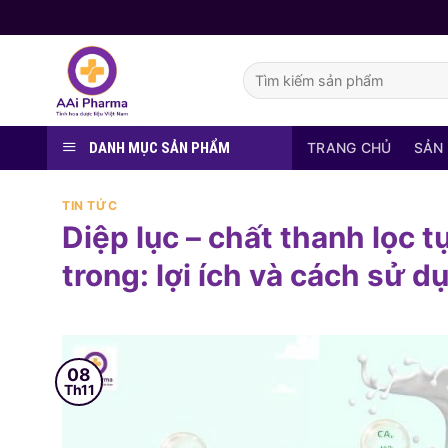
Skip
to
content
Tìm
kiếm:
DANH MỤC SẢN PHẨM
TRANG CHỦ
SẢN
TIN TỨC
Diệp lục – chất thanh lọc 
trong: lợi ích và cách sử d
08
Th11