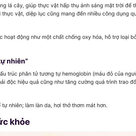
ong lá cây, giúp thực vật hấp thụ ánh sáng mặt trời để 
ới thực vật, diệp lục cũng mang đến nhiều công dụng q
ục hoạt động như một chất chống oxy hóa, hỗ trợ loại b
 tự nhiên”
cấu trúc phân tử tương tự hemoglobin (máu đỏ của ngư
hải độc hiệu quả cũng như tăng cường quá trình trao đổ
 tự nhiên; làm làn da, hơi thở thơm mát hơn.
sức khỏe