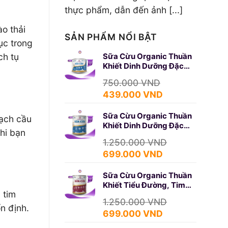
thực phẩm, dẫn đến ảnh [...]
o thải
SẢN PHẨM NỔI BẬT
ục trong
Sữa Cừu Organic Thuần
ch tụ
Khiết Dinh Dưỡng Đặc
Biệt 350g (SURE GOLD)
750.000
VND
Giá
Giá
439.000
VND
gốc
hiện
Sữa Cừu Organic Thuần
là:
tại
bạch cầu
Khiết Dinh Dưỡng Đặc
750.000 VND.
là:
hi bạn
Biệt 650g (SURE GOLD)
439.000 VND.
1.250.000
VND
Giá
Giá
699.000
VND
gốc
hiện
Sữa Cừu Organic Thuần
là:
tại
Khiết Tiểu Đường, Tim
1.250.000 VND.
là:
 tim
Mạch 650g (DIABETES)
699.000 VND.
1.250.000
VND
n định.
Giá
Giá
699.000
VND
gốc
hiện