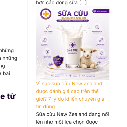
hơn các dòng sữa [...]
 những
ủa những
ăng
a bài
Vì sao sữa cừu New Zealand
được đánh giá cao trên thế
ỏe từ
giới? 7 lý do khiến chuyên gia
tin dùng
Sữa cừu New Zealand đang nổi
lên như một lựa chọn được