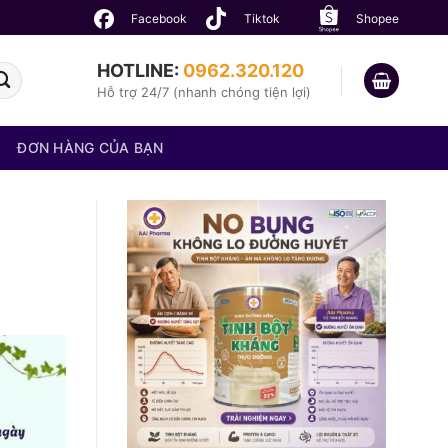
Facebook
Tiktok
Shopee
HOTLINE:
0962.320.120
Hỗ trợ 24/7 (nhanh chóng tiện lợi)
ĐƠN HÀNG CỦA BẠN