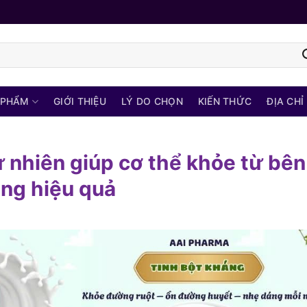
 PHẨM
GIỚI THIỆU
LÝ DO CHỌN
KIẾN THỨC
ĐỊA CHỈ
tự nhiên giúp cơ thể khỏe từ bên
ụng hiệu quả