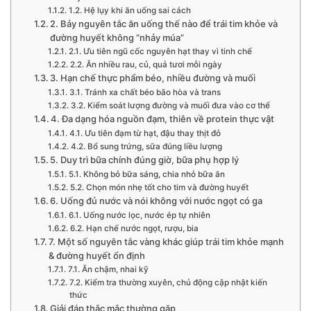
1.2. Hệ lụy khi ăn uống sai cách
2. Bảy nguyên tắc ăn uống thế nào để trái tim khỏe và
đường huyết không “nhảy múa”
2.1. Ưu tiên ngũ cốc nguyên hạt thay vì tinh chế
2.2. Ăn nhiều rau, củ, quả tươi mỗi ngày
3. Hạn chế thực phẩm béo, nhiều đường và muối
3.1. Tránh xa chất béo bão hòa và trans
3.2. Kiểm soát lượng đường và muối đưa vào cơ thể
4. Đa dạng hóa nguồn đạm, thiên về protein thực vật
4.1. Ưu tiên đạm từ hạt, đậu thay thịt đỏ
4.2. Bổ sung trứng, sữa đúng liều lượng
5. Duy trì bữa chính đúng giờ, bữa phụ hợp lý
5.1. Không bỏ bữa sáng, chia nhỏ bữa ăn
5.2. Chọn món nhẹ tốt cho tim và đường huyết
6. Uống đủ nước và nói không với nước ngọt có ga
6.1. Uống nước lọc, nước ép tự nhiên
6.2. Hạn chế nước ngọt, rượu, bia
7. Một số nguyên tắc vàng khác giúp trái tim khỏe mạnh
& đường huyết ổn định
7.1. Ăn chậm, nhai kỹ
7.2. Kiểm tra thường xuyên, chủ động cập nhật kiến
thức
Giải đáp thắc mắc thường gặp