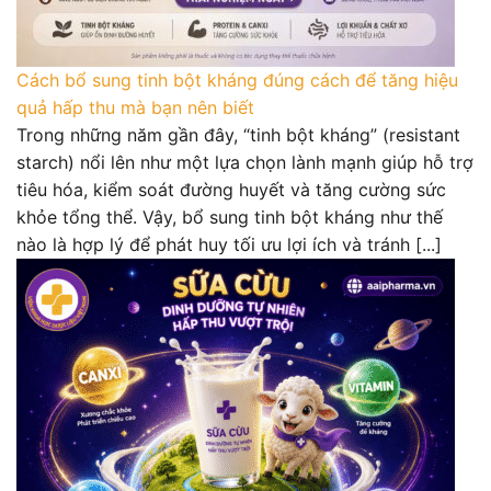
Cách bổ sung tinh bột kháng đúng cách để tăng hiệu
quả hấp thu mà bạn nên biết
Trong những năm gần đây, “tinh bột kháng” (resistant
starch) nổi lên như một lựa chọn lành mạnh giúp hỗ trợ
tiêu hóa, kiểm soát đường huyết và tăng cường sức
khỏe tổng thể. Vậy, bổ sung tinh bột kháng như thế
nào là hợp lý để phát huy tối ưu lợi ích và tránh [...]