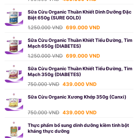
gốc
hiện
là:
tại
Sữa Cừu Organic Thuần Khiết Dinh Dưỡng Đặc
Biệt 650g (SURE GOLD)
750.000 VND.
là:
439.000 VND.
Giá
Giá
1.250.000
VND
699.000
VND
gốc
hiện
là:
tại
Sữa Cừu Organic Thuần Khiết Tiểu Đường, Tim
Mạch 650g (DIABETES)
1.250.000 VND.
là:
699.000 VND.
Giá
Giá
1.250.000
VND
699.000
VND
gốc
hiện
là:
tại
Sữa Cừu Organic Thuần Khiết Tiểu Đường, Tim
Mạch 350g (DIABETES)
1.250.000 VND.
là:
699.000 VND.
Giá
Giá
750.000
VND
439.000
VND
gốc
hiện
là:
tại
Sữa Cừu Organic Xương Khớp 350g (Canxi)
750.000 VND.
là:
439.000 VND.
Giá
Giá
750.000
VND
439.000
VND
gốc
hiện
là:
tại
Thực phẩm bổ sung dinh dưỡng kiềm tinh bột
kháng thực dưỡng
750.000 VND.
là:
439.000 VND.