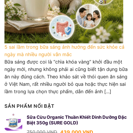
5 sai lầm trong bữa sáng ảnh hưởng đến sức khỏe cả
ngày mà nhiều người vẫn mắc
Bữa sáng được coi là “chìa khóa vàng” khởi đầu một
ngày mới, nhưng không phải ai cũng biết tận dụng bữa
ăn này đúng cách. Theo khảo sát về thói quen ăn sáng
ở Việt Nam, rất nhiều người bỏ qua hoặc thực hiện sai
lầm trong lựa chọn thực phẩm, dẫn đến ảnh [...]
SẢN PHẨM NỔI BẬT
Sữa Cừu Organic Thuần Khiết Dinh Dưỡng Đặc
Biệt 350g (SURE GOLD)
Giá
Giá
750.000
VND
439.000
VND