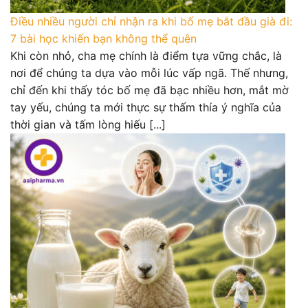
Điều nhiều người chỉ nhận ra khi bố mẹ bắt đầu già đi:
7 bài học khiến bạn không thể quên
Khi còn nhỏ, cha mẹ chính là điểm tựa vững chắc, là
nơi để chúng ta dựa vào mỗi lúc vấp ngã. Thế nhưng,
chỉ đến khi thấy tóc bố mẹ đã bạc nhiều hơn, mắt mờ
tay yếu, chúng ta mới thực sự thấm thía ý nghĩa của
thời gian và tấm lòng hiếu [...]