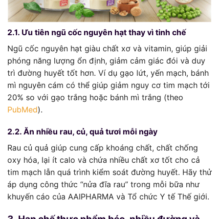
2.1. Ưu tiên ngũ cốc nguyên hạt thay vì tinh chế
Ngũ cốc nguyên hạt giàu chất xơ và vitamin, giúp giải
phóng năng lượng ổn định, giảm cảm giác đói và duy
trì đường huyết tốt hơn. Ví dụ gạo lứt, yến mạch, bánh
mì nguyên cám có thể giúp giảm nguy cơ tim mạch tới
20% so với gạo trắng hoặc bánh mì trắng (theo
PubMed
).
2.2. Ăn nhiều rau, củ, quả tươi mỗi ngày
Rau củ quả giúp cung cấp khoáng chất, chất chống
oxy hóa, lại ít calo và chứa nhiều chất xơ tốt cho cả
tim mạch lẫn quá trình kiểm soát đường huyết. Hãy thử
áp dụng công thức “nửa đĩa rau” trong mỗi bữa như
khuyến cáo của AAIPHARMA và Tổ chức Y tế Thế giới.