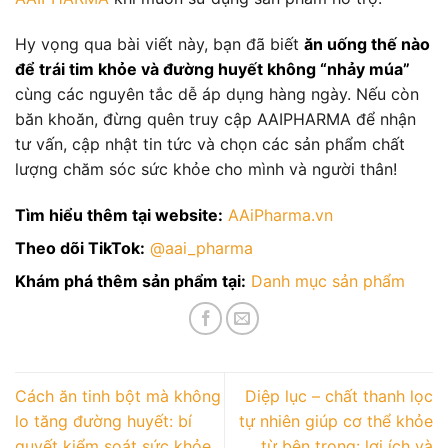
Hy vọng qua bài viết này, bạn đã biết
ăn uống thế nào
để trái tim khỏe và đường huyết không “nhảy múa”
cùng các nguyên tắc dễ áp dụng hàng ngày. Nếu còn
băn khoăn, đừng quên truy cập AAIPHARMA để nhận
tư vấn, cập nhật tin tức và chọn các sản phẩm chất
lượng chăm sóc sức khỏe cho mình và người thân!
Tìm hiểu thêm tại website:
AAiPharma.vn
Theo dõi TikTok:
@aai_pharma
Khám phá thêm sản phẩm tại:
Danh mục sản phẩm
Cách ăn tinh bột mà không
Diệp lục – chất thanh lọc
lo tăng đường huyết: bí
tự nhiên giúp cơ thể khỏe
quyết kiểm soát sức khỏe
từ bên trong: lợi ích và