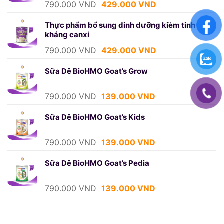
Giá
Giá
790.000
VND
429.000
VND
gốc
hiện
là:
tại
Thực phẩm bổ sung dinh dưỡng kiềm tinh bột
kháng canxi
790.000 VND.
là:
429.000 VND.
Giá
Giá
790.000
VND
429.000
VND
gốc
hiện
là:
tại
Sữa Dê BioHMO Goat’s Grow
790.000 VND.
là:
429.000 VND.
Giá
Giá
790.000
VND
139.000
VND
gốc
hiện
là:
tại
Sữa Dê BioHMO Goat’s Kids
790.000 VND.
là:
139.000 VND.
Giá
Giá
790.000
VND
139.000
VND
gốc
hiện
là:
tại
Sữa Dê BioHMO Goat’s Pedia
790.000 VND.
là:
139.000 VND.
Giá
Giá
790.000
VND
139.000
VND
gốc
hiện
là:
tại
790.000 VND.
là: