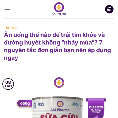
Skip
to
content
TIN TỨC
Ăn uống thế nào để trái tim khỏe và
đường huyết không “nhảy múa”? 7
nguyên tắc đơn giản bạn nên áp dụng
ngay
08
Th11