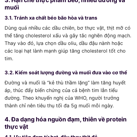
3. Hạn chế thực phẩm béo, nhiều đường và
muối
3.1. Tránh xa chất béo bão hòa và trans
Dùng quá nhiều các dầu chiên, bơ thực vật, thịt mỡ có
thể tăng cholesterol xấu và gây tắc nghẽn động mạch.
Thay vào đó, lựa chọn dầu oliu, dầu đậu nành hoặc
các loại hạt lành mạnh giúp tăng cholesterol tốt cho
tim.
3.2. Kiểm soát lượng đường và muối đưa vào cơ thể
Đường và muối là “kẻ thù thầm lặng” làm tăng huyết
áp, thúc đẩy biến chứng của cả bệnh tim lẫn tiểu
đường. Theo khuyến nghị của WHO, người trưởng
thành chỉ nên tiêu thụ tối đa 5g muối mỗi ngày.
4. Đa dạng hóa nguồn đạm, thiên về protein
thực vật
4.1. Ưu tiên đạm từ hạt, đậu thay thịt đỏ