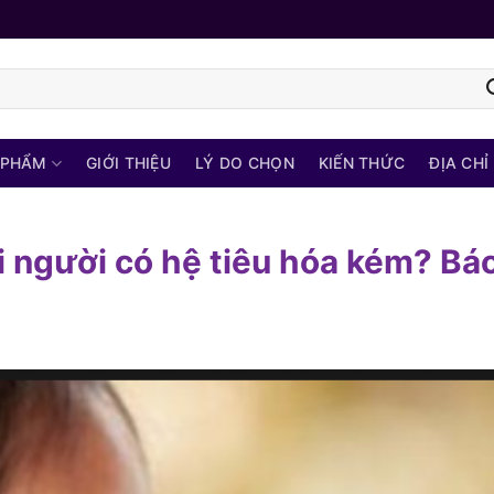
 PHẨM
GIỚI THIỆU
LÝ DO CHỌN
KIẾN THỨC
ĐỊA CHỈ
 người có hệ tiêu hóa kém? Bác