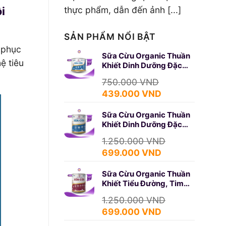
i
thực phẩm, dẫn đến ảnh [...]
SẢN PHẨM NỔI BẬT
 phục
Sữa Cừu Organic Thuần
ệ tiêu
Khiết Dinh Dưỡng Đặc
Biệt 350g (SURE GOLD)
750.000
VND
Giá
Giá
439.000
VND
gốc
hiện
Sữa Cừu Organic Thuần
là:
tại
Khiết Dinh Dưỡng Đặc
750.000 VND.
là:
Biệt 650g (SURE GOLD)
439.000 VND.
1.250.000
VND
Giá
Giá
699.000
VND
gốc
hiện
Sữa Cừu Organic Thuần
là:
tại
Khiết Tiểu Đường, Tim
1.250.000 VND.
là:
Mạch 650g (DIABETES)
699.000 VND.
1.250.000
VND
Giá
Giá
699.000
VND
gốc
hiện