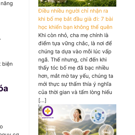
ả năng
Điều nhiều người chỉ nhận ra
khi bố mẹ bắt đầu già đi: 7 bài
học khiến bạn không thể quên
Khi còn nhỏ, cha mẹ chính là
.
điểm tựa vững chắc, là nơi để
chúng ta dựa vào mỗi lúc vấp
ngã. Thế nhưng, chỉ đến khi
 biện
thấy tóc bố mẹ đã bạc nhiều
hơn, mắt mờ tay yếu, chúng ta
mới thực sự thấm thía ý nghĩa
óa
của thời gian và tấm lòng hiếu
[...]
eo
 nguy cơ