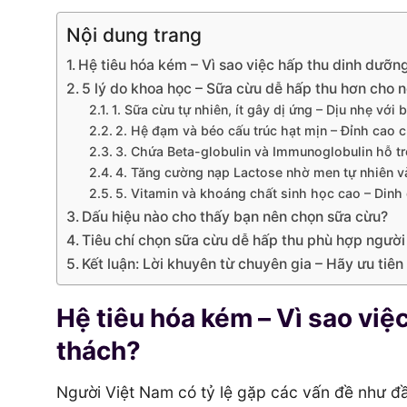
Nội dung trang
Hệ tiêu hóa kém – Vì sao việc hấp thu dinh dưỡng
5 lý do khoa học – Sữa cừu dễ hấp thu hơn cho n
1. Sữa cừu tự nhiên, ít gây dị ứng – Dịu nhẹ với
2. Hệ đạm và béo cấu trúc hạt mịn – Đỉnh cao c
3. Chứa Beta-globulin và Immunoglobulin hỗ tr
4. Tăng cường nạp Lactose nhờ men tự nhiên và
5. Vitamin và khoáng chất sinh học cao – Dinh 
Dấu hiệu nào cho thấy bạn nên chọn sữa cừu?
Tiêu chí chọn sữa cừu dễ hấp thu phù hợp người
Kết luận: Lời khuyên từ chuyên gia – Hãy ưu tiê
Hệ tiêu hóa kém – Vì sao việ
thách?
Người Việt Nam có tỷ lệ gặp các vấn đề như đầy