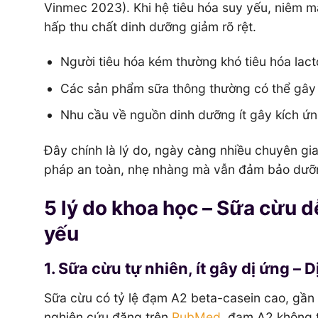
Vinmec 2023). Khi hệ tiêu hóa suy yếu, niêm mạc
hấp thu chất dinh dưỡng giảm rõ rệt.
Người tiêu hóa kém thường khó tiêu hóa lac
Các sản phẩm sữa thông thường có thể gây 
Nhu cầu về nguồn dinh dưỡng ít gây kích ứng,
Đây chính là lý do, ngày càng nhiều chuyên g
pháp an toàn, nhẹ nhàng mà vẫn đảm bảo dưỡ
5 lý do khoa học – Sữa cừu d
yếu
1. Sữa cừu tự nhiên, ít gây dị ứng –
Sữa cừu có tỷ lệ đạm A2 beta-casein cao, gần
nghiên cứu đăng trên
PubMed
, đạm A2 không 