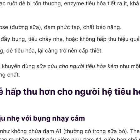
 ruột dễ bị tổn thương, enzyme tiêu hóa tiết ra ít, kh
tose (đường sữa), đạm phức tạp, chất béo nặng.
đầy bụng, tiêu chảy nhẹ, hoặc không hấp thu hiệu quả
 dễ tiêu hóa, lại càng trở nên cấp thiết.
ia khuyên dùng
sữa cừu cho người tiêu hóa kém
như một
ng chất.
ễ hấp thu hơn cho người hệ tiêu h
 Dịu nhẹ với bụng nhạy cảm
 như không chứa đạm A1 (thường có trong sữa bò). Th
tạo ra phần peptit gây viêm như đạm A1, giúp hạn chế