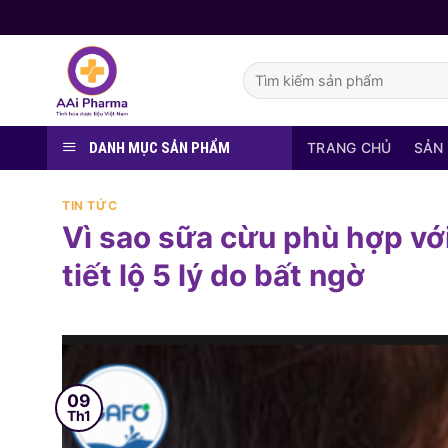
Skip
to
content
Tìm
kiếm:
DANH MỤC SẢN PHẨM
TRANG CHỦ
SẢN
TIN TỨC
Vì sao sữa cừu phù hợp với
tiết lộ 5 lý do bất ngờ
09
Th1