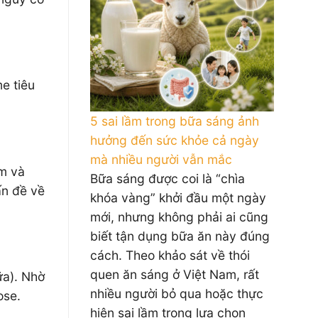
e tiêu
5 sai lầm trong bữa sáng ảnh
hưởng đến sức khỏe cả ngày
mà nhiều người vẫn mắc
ễm và
Bữa sáng được coi là “chìa
ấn đề về
khóa vàng” khởi đầu một ngày
mới, nhưng không phải ai cũng
biết tận dụng bữa ăn này đúng
cách. Theo khảo sát về thói
quen ăn sáng ở Việt Nam, rất
ữa). Nhờ
nhiều người bỏ qua hoặc thực
ose.
hiện sai lầm trong lựa chọn