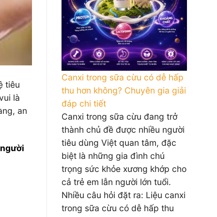
Canxi trong sữa cừu có dễ hấp
 tiêu
thu hơn không? Chuyên gia giải
ui là
đáp chi tiết
àng, an
Canxi trong sữa cừu đang trở
thành chủ đề được nhiều người
tiêu dùng Việt quan tâm, đặc
 người
biệt là những gia đình chú
trọng sức khỏe xương khớp cho
cả trẻ em lẫn người lớn tuổi.
Nhiều câu hỏi đặt ra: Liệu canxi
trong sữa cừu có dễ hấp thu