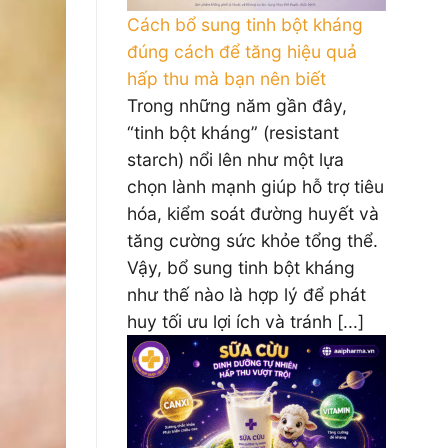
Cách bổ sung tinh bột kháng
đúng cách để tăng hiệu quả
hấp thu mà bạn nên biết
Trong những năm gần đây,
“tinh bột kháng” (resistant
starch) nổi lên như một lựa
chọn lành mạnh giúp hỗ trợ tiêu
hóa, kiểm soát đường huyết và
tăng cường sức khỏe tổng thể.
Vậy, bổ sung tinh bột kháng
như thế nào là hợp lý để phát
huy tối ưu lợi ích và tránh [...]