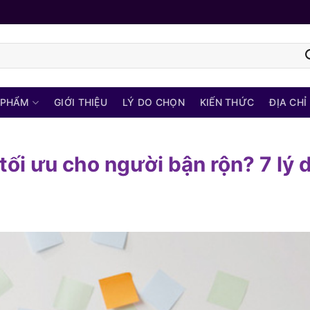
 PHẨM
GIỚI THIỆU
LÝ DO CHỌN
KIẾN THỨC
ĐỊA CHỈ
tối ưu cho người bận rộn? 7 lý 