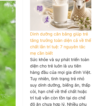
Dinh dưỡng cân bằng giúp trẻ
tăng trưởng toàn diện cả về thể
chất lẫn trí tuệ: 7 nguyên tắc
mẹ cần biết
Sức khỏe và sự phát triển toàn
diện cho trẻ luôn là ưu tiên
hàng đầu của mọi gia đình Việt.
Tuy nhiên, tình trạng trẻ nhỏ
suy dinh dưỡng, biếng ăn, thấp
còi, hạn chế về thể chất hoặc
trí tuệ vẫn còn tồn tại do chế
độ ăn chưa hợp lý. Nhiều phụ