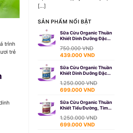
[...]
SẢN PHẨM NỔI BẬT
Sữa Cừu Organic Thuần
Khiết Dinh Dưỡng Đặc
á trình
Biệt 350g (SURE GOLD)
750.000
VND
ươi trẻ
Giá
Giá
439.000
VND
gốc
hiện
Sữa Cừu Organic Thuần
là:
tại
Khiết Dinh Dưỡng Đặc
h
750.000 VND.
là:
Biệt 650g (SURE GOLD)
439.000 VND.
1.250.000
VND
Giá
Giá
699.000
VND
gốc
hiện
Sữa Cừu Organic Thuần
dinh
là:
tại
Khiết Tiểu Đường, Tim
1.250.000 VND.
là:
Mạch 650g (DIABETES)
699.000 VND.
1.250.000
VND
Giá
Giá
699.000
VND
gốc
hiện