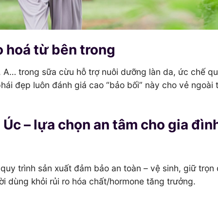
o hoá từ bên trong
, A… trong sữa cừu hỗ trợ nuôi dưỡng làn da, ức chế qu
phái đẹp luôn đánh giá cao “bảo bối” này cho vẻ ngoài t
Úc – lựa chọn an tâm cho gia đìn
uy trình sản xuất đảm bảo an toàn – vệ sinh, giữ trọn 
i dùng khỏi rủi ro hóa chất/hormone tăng trưởng.