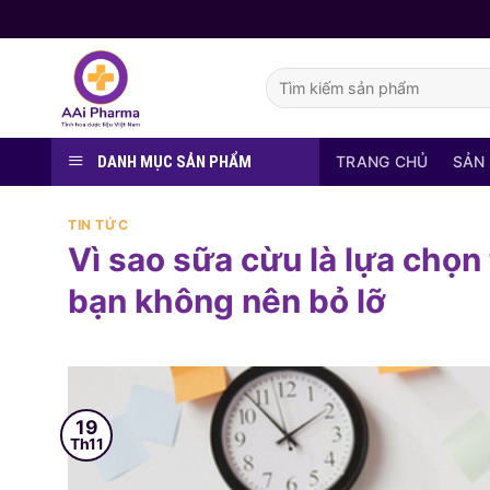
Skip
to
content
Tìm
kiếm:
DANH MỤC SẢN PHẨM
TRANG CHỦ
SẢN
TIN TỨC
Vì sao sữa cừu là lựa chọn 
bạn không nên bỏ lỡ
19
Th11