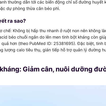
anh thường dẫn tới các biến động chỉ số đường huyết 
hoặc dự phòng thừa cân béo phì.
ết ra sao?
ơ chế: Không bị hấp thu nhanh ở ruột non nên không l
cid béo chuỗi ngắn do lên men tinh bột kháng còn giú
u quả hơn (theo PubMed ID: 25381695). Đặc biệt, tinh 
g lượng calo tiêu thụ, gián tiếp hỗ trợ quản lý đường h
ột kháng: Giảm cân, nuôi dưỡng đư