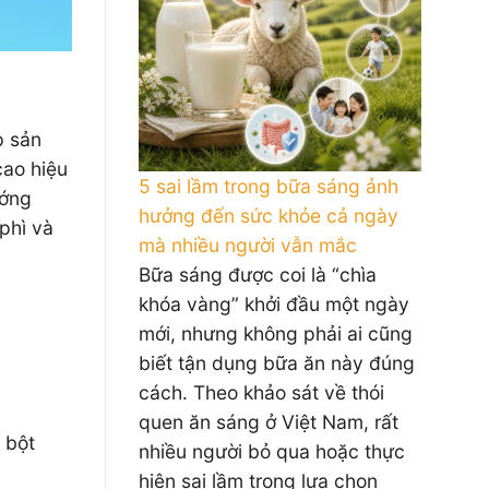
p sản
cao hiệu
5 sai lầm trong bữa sáng ảnh
ướng
hưởng đến sức khỏe cả ngày
phì và
mà nhiều người vẫn mắc
Bữa sáng được coi là “chìa
khóa vàng” khởi đầu một ngày
mới, nhưng không phải ai cũng
biết tận dụng bữa ăn này đúng
cách. Theo khảo sát về thói
quen ăn sáng ở Việt Nam, rất
 bột
nhiều người bỏ qua hoặc thực
hiện sai lầm trong lựa chọn