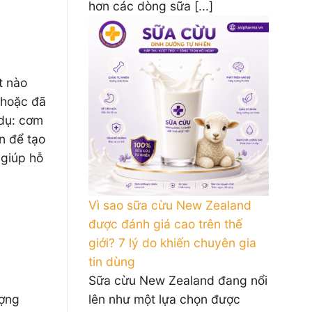
hơn các dòng sữa [...]
t nào
 hoặc đã
 dụ: cơm
n để tạo
 giúp hỗ
Vì sao sữa cừu New Zealand
được đánh giá cao trên thế
giới? 7 lý do khiến chuyên gia
tin dùng
Sữa cừu New Zealand đang nổi
ượng
lên như một lựa chọn được