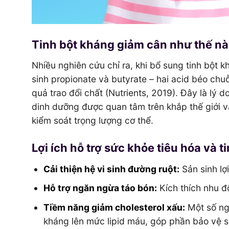
Tinh bột kháng giảm cân như thế n
Nhiều nghiên cứu chỉ ra, khi bổ sung tinh bột k
sinh propionate và butyrate – hai acid béo ch
quả trao đổi chất (Nutrients, 2019). Đây là lý d
dinh dưỡng được quan tâm trên khắp thế giới 
kiểm soát trọng lượng cơ thể.
Lợi ích hỗ trợ sức khỏe tiêu hóa và 
Cải thiện hệ vi sinh đường ruột:
Sản sinh lợ
Hỗ trợ ngăn ngừa táo bón:
Kích thích nhu đ
Tiềm năng giảm cholesterol xấu:
Một số ngh
kháng lên mức lipid máu, góp phần bảo vệ 