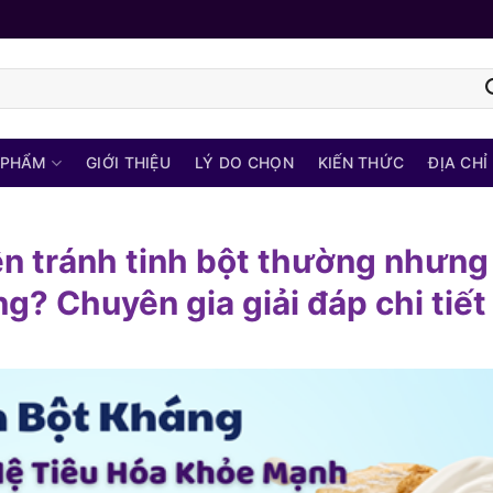
 PHẨM
GIỚI THIỆU
LÝ DO CHỌN
KIẾN THỨC
ĐỊA CHỈ
ên tránh tinh bột thường nhưng
g? Chuyên gia giải đáp chi tiết