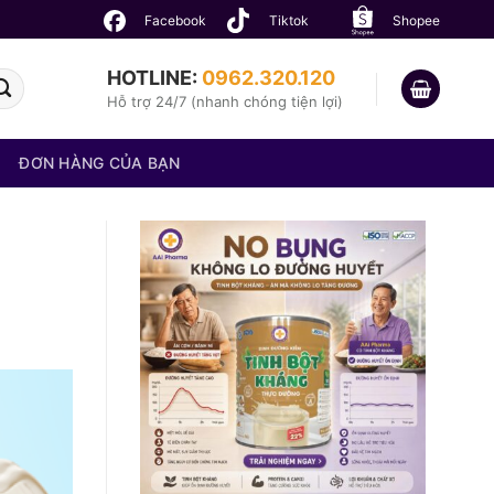
Facebook
Tiktok
Shopee
HOTLINE:
0962.320.120
Hỗ trợ 24/7 (nhanh chóng tiện lợi)
ĐƠN HÀNG CỦA BẠN