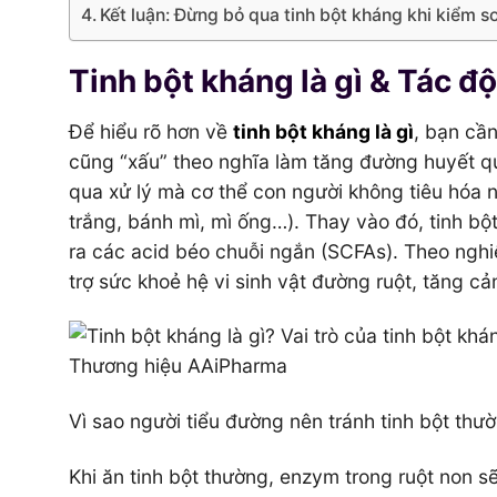
Kết luận: Đừng bỏ qua tinh bột kháng khi kiểm 
Tinh bột kháng là gì & Tác đ
Để hiểu rõ hơn về
tinh bột kháng là gì
, bạn cần
cũng “xấu” theo nghĩa làm tăng đường huyết qu
qua xử lý mà cơ thể con người không tiêu hóa n
trắng, bánh mì, mì ống…). Thay vào đó, tinh bột
ra các acid béo chuỗi ngắn (SCFAs). Theo nghiê
trợ sức khoẻ hệ vi sinh vật đường ruột, tăng c
Vì sao người tiểu đường nên tránh tinh bột thư
Khi ăn tinh bột thường, enzym trong ruột non s