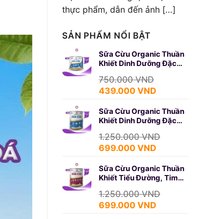
thực phẩm, dẫn đến ảnh [...]
SẢN PHẨM NỔI BẬT
Sữa Cừu Organic Thuần
Khiết Dinh Dưỡng Đặc
Biệt 350g (SURE GOLD)
750.000
VND
Giá
Giá
439.000
VND
gốc
hiện
Sữa Cừu Organic Thuần
là:
tại
Khiết Dinh Dưỡng Đặc
750.000 VND.
là:
Biệt 650g (SURE GOLD)
439.000 VND.
1.250.000
VND
Giá
Giá
699.000
VND
gốc
hiện
Sữa Cừu Organic Thuần
là:
tại
Khiết Tiểu Đường, Tim
1.250.000 VND.
là:
Mạch 650g (DIABETES)
699.000 VND.
1.250.000
VND
Giá
Giá
699.000
VND
gốc
hiện