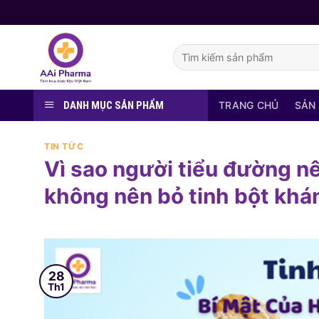
Skip
to
content
Tìm
kiếm:
DANH MỤC SẢN PHẨM
TRANG CHỦ
SẢN
TIN TỨC
Vì sao người tiểu đường n
không nên bỏ tinh bột khán
28
Th1