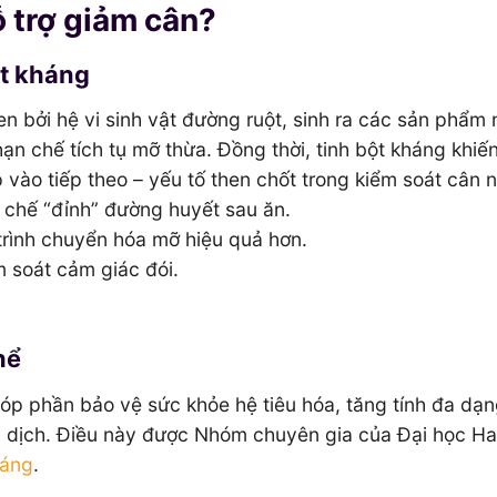
ỗ trợ giảm cân?
ột kháng
en bởi hệ vi sinh vật đường ruột, sinh ra các sản phẩm
n chế tích tụ mỡ thừa. Đồng thời, tinh bột kháng khiế
 vào tiếp theo – yếu tố then chốt trong kiểm soát cân 
 chế “đỉnh” đường huyết sau ăn.
 trình chuyển hóa mỡ hiệu quả hơn.
 soát cảm giác đói.
hể
óp phần bảo vệ sức khỏe hệ tiêu hóa, tăng tính đa dạng
n dịch. Điều này được Nhóm chuyên gia của Đại học Ha
háng
.