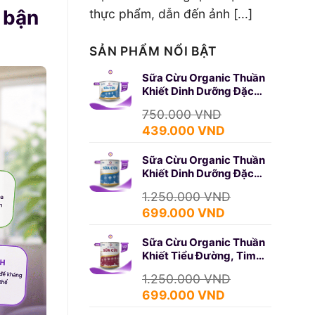
 bận
thực phẩm, dẫn đến ảnh [...]
SẢN PHẨM NỔI BẬT
Sữa Cừu Organic Thuần
Khiết Dinh Dưỡng Đặc
Biệt 350g (SURE GOLD)
750.000
VND
Giá
Giá
439.000
VND
gốc
hiện
Sữa Cừu Organic Thuần
là:
tại
Khiết Dinh Dưỡng Đặc
750.000 VND.
là:
Biệt 650g (SURE GOLD)
439.000 VND.
1.250.000
VND
Giá
Giá
699.000
VND
gốc
hiện
Sữa Cừu Organic Thuần
là:
tại
Khiết Tiểu Đường, Tim
1.250.000 VND.
là:
Mạch 650g (DIABETES)
699.000 VND.
1.250.000
VND
Giá
Giá
699.000
VND
gốc
hiện