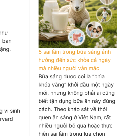
 như
n bạn
nặng.
5 sai lầm trong bữa sáng ảnh
hưởng đến sức khỏe cả ngày
mà nhiều người vẫn mắc
Bữa sáng được coi là “chìa
khóa vàng” khởi đầu một ngày
mới, nhưng không phải ai cũng
biết tận dụng bữa ăn này đúng
cách. Theo khảo sát về thói
 vi sinh
quen ăn sáng ở Việt Nam, rất
rvard
nhiều người bỏ qua hoặc thực
hiện sai lầm trong lựa chọn