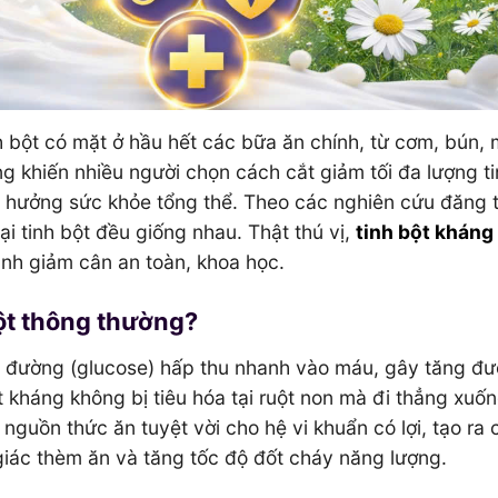
h bột có mặt ở hầu hết các bữa ăn chính, từ cơm, bún, 
g khiến nhiều người chọn cách cắt giảm tối đa lượng ti
h hưởng sức khỏe tổng thể. Theo các nghiên cứu đăng t
oại tinh bột đều giống nhau. Thật thú vị,
tinh bột kháng
rình giảm cân an toàn, khoa học.
bột thông thường?
nh đường (glucose) hấp thu nhanh vào máu, gây tăng đ
ột kháng không bị tiêu hóa tại ruột non mà đi thẳng xuốn
 nguồn thức ăn tuyệt vời cho hệ vi khuẩn có lợi, tạo ra 
iác thèm ăn và tăng tốc độ đốt cháy năng lượng.