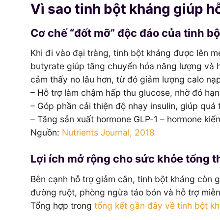
Vì sao tinh bột kháng giúp h
Cơ chế “đốt mỡ” độc đáo của tinh b
Khi đi vào đại tràng, tinh bột kháng được lên m
butyrate giúp tăng chuyển hóa năng lượng và hạ
cảm thấy no lâu hơn, từ đó giảm lượng calo nạp
– Hỗ trợ làm chậm hấp thu glucose, nhờ đó hạn
– Góp phần cải thiện độ nhạy insulin, giúp quá
– Tăng sản xuất hormone GLP-1 – hormone kiểm
Nguồn:
Nutrients Journal, 2018
Lợi ích mở rộng cho sức khỏe tổng t
Bên cạnh hỗ trợ giảm cân, tinh bột kháng còn g
đường ruột, phòng ngừa táo bón và hỗ trợ miễ
Tổng hợp trong
tổng kết gần đây về tinh bột k