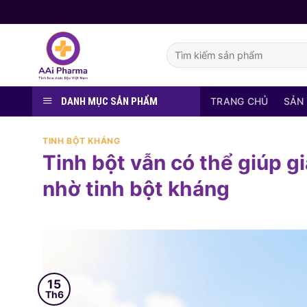
Skip
to
content
Tìm
kiếm:
DANH MỤC SẢN PHẨM
TRANG CHỦ
SẢN
TINH BỘT KHÁNG
Tinh bột vẫn có thể giúp 
nhờ tinh bột kháng
15
Th6