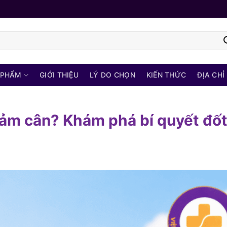
 PHẨM
GIỚI THIỆU
LÝ DO CHỌN
KIẾN THỨC
ĐỊA CHỈ
giảm cân? Khám phá bí quyết đố