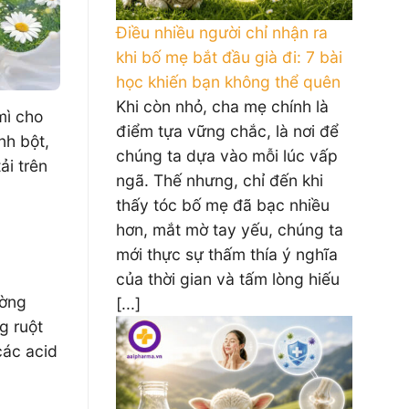
Điều nhiều người chỉ nhận ra
khi bố mẹ bắt đầu già đi: 7 bài
học khiến bạn không thể quên
Khi còn nhỏ, cha mẹ chính là
mì cho
điểm tựa vững chắc, là nơi để
nh bột,
chúng ta dựa vào mỗi lúc vấp
ải trên
ngã. Thế nhưng, chỉ đến khi
thấy tóc bố mẹ đã bạc nhiều
hơn, mắt mờ tay yếu, chúng ta
mới thực sự thấm thía ý nghĩa
của thời gian và tấm lòng hiếu
ường
[...]
g ruột
các acid