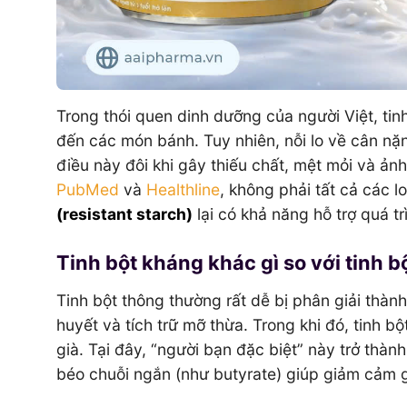
Trong thói quen dinh dưỡng của người Việt, tin
đến các món bánh. Tuy nhiên, nỗi lo về cân nặn
điều này đôi khi gây thiếu chất, mệt mỏi và ản
PubMed
và
Healthline
, không phải tất cả các l
(resistant starch)
lại có khả năng hỗ trợ quá t
Tinh bột kháng khác gì so với tinh 
Tinh bột thông thường rất dễ bị phân giải thà
huyết và tích trữ mỡ thừa. Trong khi đó, tinh b
già. Tại đây, “người bạn đặc biệt” này trở thành
béo chuỗi ngắn (như butyrate) giúp giảm cảm g