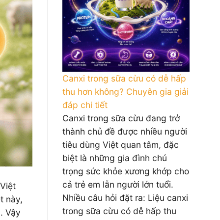
Canxi trong sữa cừu có dễ hấp
thu hơn không? Chuyên gia giải
đáp chi tiết
Canxi trong sữa cừu đang trở
thành chủ đề được nhiều người
tiêu dùng Việt quan tâm, đặc
biệt là những gia đình chú
trọng sức khỏe xương khớp cho
cả trẻ em lẫn người lớn tuổi.
Việt
Nhiều câu hỏi đặt ra: Liệu canxi
t này,
trong sữa cừu có dễ hấp thu
. Vậy