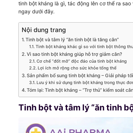
tinh bột kháng là gì, tác động lên cơ thể ra sa
ngay dưới đây.
Nội dung trang
Tinh bột và tâm lý “ăn tinh bột là tăng cân”
Tinh bột kháng khác gì so với tinh bột thông t
Vì sao tinh bột kháng giúp hỗ trợ giảm cân?
Cơ chế “đốt mỡ” độc đáo của tinh bột kháng
Lợi ích mở rộng cho sức khỏe tổng thể
Sản phẩm bổ sung tinh bột kháng – Giải pháp tố
Lưu ý khi sử dụng tinh bột kháng trong thực đơ
Tóm lại: Tinh bột kháng – “Trợ thủ” kiểm soát c
Tinh bột và tâm lý “ăn tinh bộ