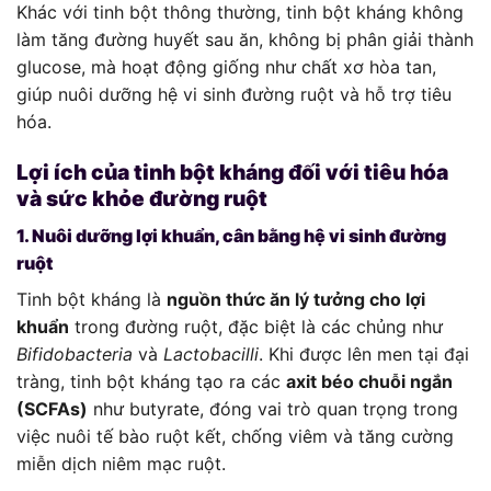
Khác với tinh bột thông thường, tinh bột kháng không
làm tăng đường huyết sau ăn, không bị phân giải thành
glucose, mà hoạt động giống như chất xơ hòa tan,
giúp nuôi dưỡng hệ vi sinh đường ruột và hỗ trợ tiêu
hóa.
Lợi ích của tinh bột kháng đối với tiêu hóa
và sức khỏe đường ruột
1. Nuôi dưỡng lợi khuẩn, cân bằng hệ vi sinh đường
ruột
Tinh bột kháng là
nguồn thức ăn lý tưởng cho lợi
khuẩn
trong đường ruột, đặc biệt là các chủng như
Bifidobacteria
và
Lactobacilli
. Khi được lên men tại đại
tràng, tinh bột kháng tạo ra các
axit béo chuỗi ngắn
(SCFAs)
như butyrate, đóng vai trò quan trọng trong
việc nuôi tế bào ruột kết, chống viêm và tăng cường
miễn dịch niêm mạc ruột.