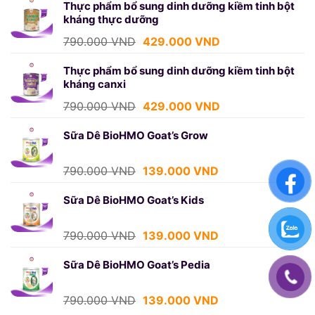
là:
tại
Thực phẩm bổ sung dinh dưỡng kiềm tinh bột
kháng thực dưỡng
750.000 VND.
là:
439.000 VND.
Giá
Giá
790.000
VND
429.000
VND
gốc
hiện
là:
tại
Thực phẩm bổ sung dinh dưỡng kiềm tinh bột
kháng canxi
790.000 VND.
là:
429.000 VND.
Giá
Giá
790.000
VND
429.000
VND
gốc
hiện
là:
tại
Sữa Dê BioHMO Goat’s Grow
790.000 VND.
là:
429.000 VND.
Giá
Giá
790.000
VND
139.000
VND
gốc
hiện
là:
tại
Sữa Dê BioHMO Goat’s Kids
790.000 VND.
là:
139.000 VND.
Giá
Giá
790.000
VND
139.000
VND
gốc
hiện
là:
tại
Sữa Dê BioHMO Goat’s Pedia
790.000 VND.
là:
139.000 VND.
Giá
Giá
790.000
VND
139.000
VND
gốc
hiện