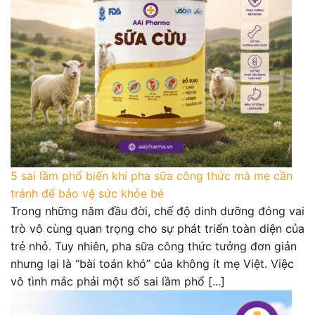
5 sai lầm phổ biến khi pha sữa công thức mà mẹ cần
tránh để bảo vệ sức khỏe bé
Trong những năm đầu đời, chế độ dinh dưỡng đóng vai
trò vô cùng quan trọng cho sự phát triển toàn diện của
trẻ nhỏ. Tuy nhiên, pha sữa công thức tưởng đơn giản
nhưng lại là “bài toán khó” của không ít mẹ Việt. Việc
vô tình mắc phải một số sai lầm phổ [...]