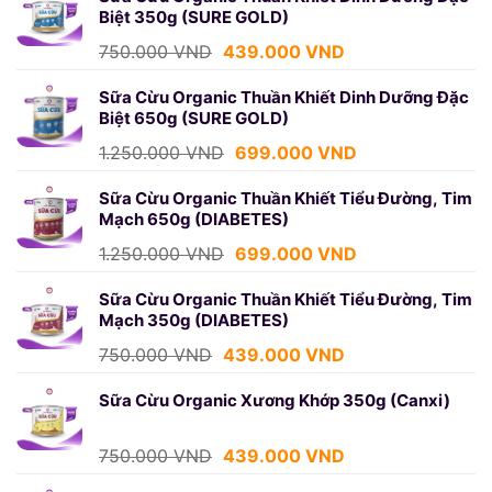
Biệt 350g (SURE GOLD)
Giá
Giá
750.000
VND
439.000
VND
gốc
hiện
là:
tại
Sữa Cừu Organic Thuần Khiết Dinh Dưỡng Đặc
Biệt 650g (SURE GOLD)
750.000 VND.
là:
439.000 VND.
Giá
Giá
1.250.000
VND
699.000
VND
gốc
hiện
là:
tại
Sữa Cừu Organic Thuần Khiết Tiểu Đường, Tim
Mạch 650g (DIABETES)
1.250.000 VND.
là:
699.000 VND.
Giá
Giá
1.250.000
VND
699.000
VND
gốc
hiện
là:
tại
Sữa Cừu Organic Thuần Khiết Tiểu Đường, Tim
Mạch 350g (DIABETES)
1.250.000 VND.
là:
699.000 VND.
Giá
Giá
750.000
VND
439.000
VND
gốc
hiện
là:
tại
Sữa Cừu Organic Xương Khớp 350g (Canxi)
750.000 VND.
là:
439.000 VND.
Giá
Giá
750.000
VND
439.000
VND
gốc
hiện