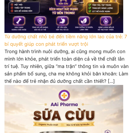
Từ dưỡng chất nhỏ bé đến tiềm năng lớn lao của trẻ: 7
bí quyết giúp con phát triển vượt trội
Trong hành trình nuôi dưỡng, ai cũng mong muốn con
mình lớn khỏe, phát triển toàn diện cả về thể chất lẫn
trí tuệ. Tuy nhiên, giữa “ma trận” thông tin và muôn vàn
sản phẩm bổ sung, cha mẹ không khỏi băn khoăn: Làm
thế nào để trẻ nhận đủ dưỡng chất cần thiết? [...]