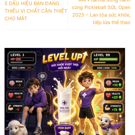
5 DẤU HIỆU BẠN ĐANG
cùng Pickleball SOL Open
THIẾU VI CHẤT CẦN THIẾT
2025 – Lan tỏa sức khỏe,
CHO MẮT
tiếp lửa thể thao