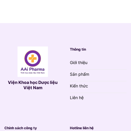
là:
tại
790.000 VND.
là:
139.000 VND.
Thông tin
Giới thiệu
Sản phẩm
Viện Khoa học Dược liệu
Kiến thức
Việt Nam
Liên hệ
Chính sách công ty
Hotline liên hệ