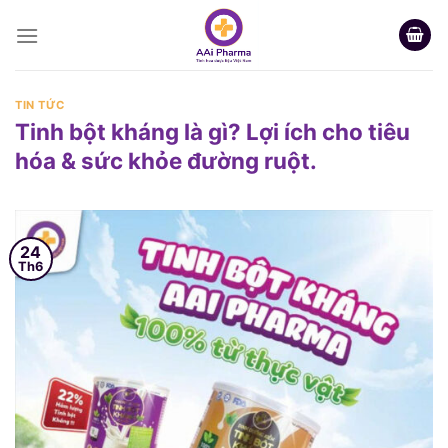
Skip
to
content
TIN TỨC
Tinh bột kháng là gì? Lợi ích cho tiêu
hóa & sức khỏe đường ruột.
24
Th6