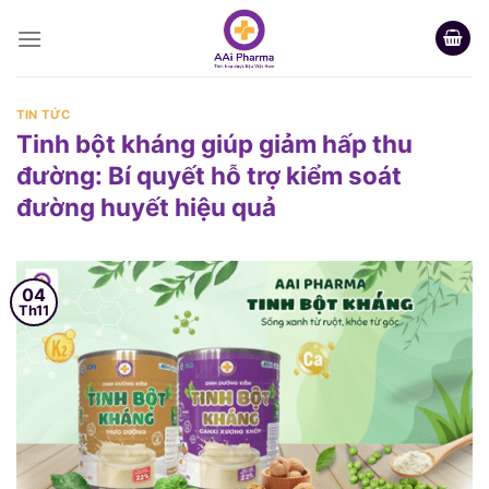
Skip
to
content
TIN TỨC
Tinh bột kháng giúp giảm hấp thu
đường: Bí quyết hỗ trợ kiểm soát
đường huyết hiệu quả
04
Th11