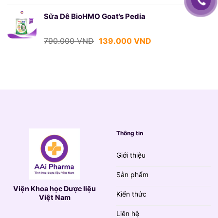
gốc
hiện
là:
tại
Sữa Dê BioHMO Goat’s Pedia
790.000 VND.
là:
139.000 VND.
Giá
Giá
790.000
VND
139.000
VND
gốc
hiện
là:
tại
790.000 VND.
là:
139.000 VND.
Thông tin
Giới thiệu
Sản phẩm
Viện Khoa học Dược liệu
Kiến thức
Việt Nam
Liên hệ