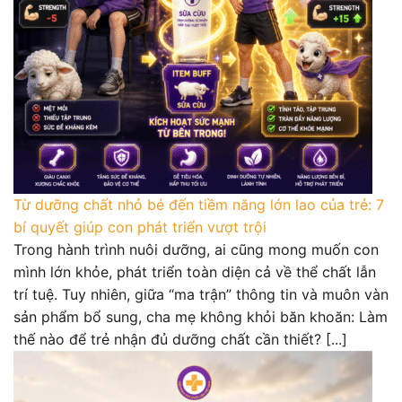
Từ dưỡng chất nhỏ bé đến tiềm năng lớn lao của trẻ: 7
bí quyết giúp con phát triển vượt trội
Trong hành trình nuôi dưỡng, ai cũng mong muốn con
mình lớn khỏe, phát triển toàn diện cả về thể chất lẫn
trí tuệ. Tuy nhiên, giữa “ma trận” thông tin và muôn vàn
sản phẩm bổ sung, cha mẹ không khỏi băn khoăn: Làm
thế nào để trẻ nhận đủ dưỡng chất cần thiết? [...]