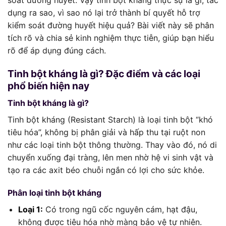
soát đường huyết. Vậy tinh bột kháng thực sự là gì, tác
dụng ra sao, vì sao nó lại trở thành bí quyết hỗ trợ
kiểm soát đường huyết hiệu quả? Bài viết này sẽ phân
tích rõ và chia sẻ kinh nghiệm thực tiễn, giúp bạn hiểu
rõ để áp dụng đúng cách.
Tinh bột kháng là gì? Đặc điểm và các loại
phổ biến hiện nay
Tinh bột kháng là gì?
Tinh bột kháng (Resistant Starch) là loại tinh bột “khó
tiêu hóa”, không bị phân giải và hấp thu tại ruột non
như các loại tinh bột thông thường. Thay vào đó, nó di
chuyển xuống đại tràng, lên men nhờ hệ vi sinh vật và
tạo ra các axit béo chuỗi ngắn có lợi cho sức khỏe.
Phân loại tinh bột kháng
Loại 1:
Có trong ngũ cốc nguyên cám, hạt đậu,
không được tiêu hóa nhờ màng bảo vệ tự nhiên.