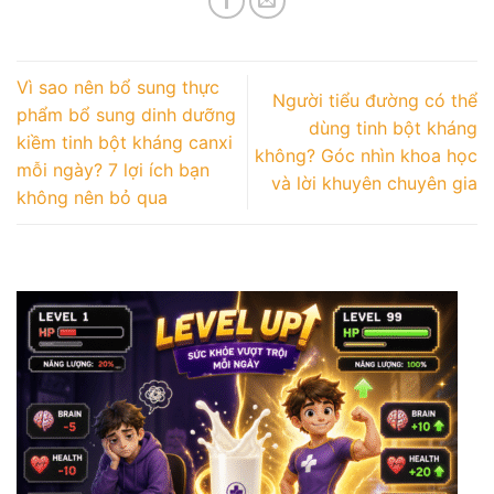
Vì sao nên bổ sung thực
Người tiểu đường có thể
phẩm bổ sung dinh dưỡng
dùng tinh bột kháng
kiềm tinh bột kháng canxi
không? Góc nhìn khoa học
mỗi ngày? 7 lợi ích bạn
và lời khuyên chuyên gia
không nên bỏ qua