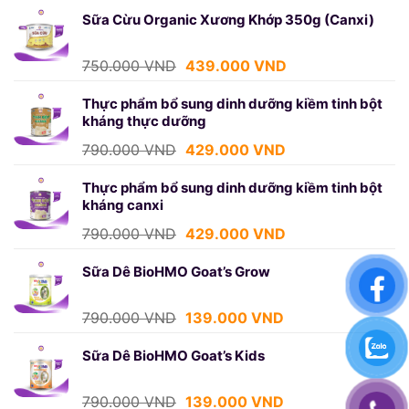
là:
tại
Sữa Cừu Organic Xương Khớp 350g (Canxi)
750.000 VND.
là:
439.000 VND.
Giá
Giá
750.000
VND
439.000
VND
gốc
hiện
là:
tại
Thực phẩm bổ sung dinh dưỡng kiềm tinh bột
kháng thực dưỡng
750.000 VND.
là:
439.000 VND.
Giá
Giá
790.000
VND
429.000
VND
gốc
hiện
là:
tại
Thực phẩm bổ sung dinh dưỡng kiềm tinh bột
kháng canxi
790.000 VND.
là:
429.000 VND.
Giá
Giá
790.000
VND
429.000
VND
gốc
hiện
là:
tại
Sữa Dê BioHMO Goat’s Grow
790.000 VND.
là:
429.000 VND.
Giá
Giá
790.000
VND
139.000
VND
gốc
hiện
là:
tại
Sữa Dê BioHMO Goat’s Kids
790.000 VND.
là:
139.000 VND.
Giá
Giá
790.000
VND
139.000
VND