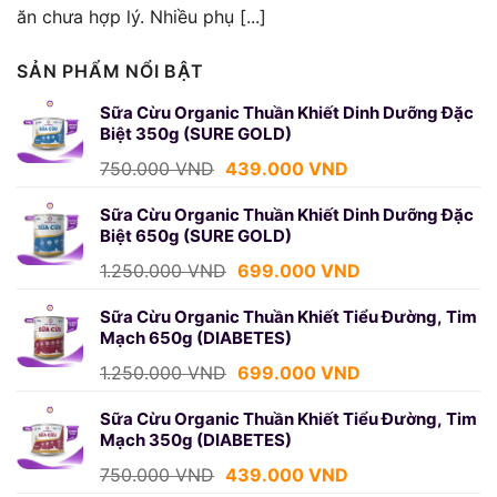
ăn chưa hợp lý. Nhiều phụ [...]
SẢN PHẨM NỔI BẬT
Sữa Cừu Organic Thuần Khiết Dinh Dưỡng Đặc
Biệt 350g (SURE GOLD)
Giá
Giá
750.000
VND
439.000
VND
gốc
hiện
là:
tại
Sữa Cừu Organic Thuần Khiết Dinh Dưỡng Đặc
Biệt 650g (SURE GOLD)
750.000 VND.
là:
439.000 VND.
Giá
Giá
1.250.000
VND
699.000
VND
gốc
hiện
là:
tại
Sữa Cừu Organic Thuần Khiết Tiểu Đường, Tim
Mạch 650g (DIABETES)
1.250.000 VND.
là:
699.000 VND.
Giá
Giá
1.250.000
VND
699.000
VND
gốc
hiện
là:
tại
Sữa Cừu Organic Thuần Khiết Tiểu Đường, Tim
Mạch 350g (DIABETES)
1.250.000 VND.
là:
699.000 VND.
Giá
Giá
750.000
VND
439.000
VND
gốc
hiện