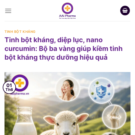
Skip
to
content
TINH BỘT KHÁNG
Tinh bột kháng, diệp lục, nano
curcumin: Bộ ba vàng giúp kiềm tinh
bột kháng thực dưỡng hiệu quả
01
Th6