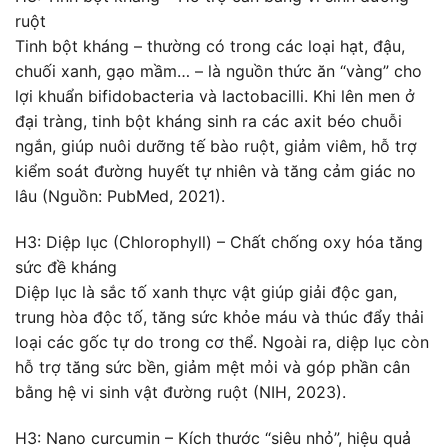
ruột
Tinh bột kháng – thường có trong các loại hạt, đậu,
chuối xanh, gạo mầm… – là nguồn thức ăn “vàng” cho
lợi khuẩn bifidobacteria và lactobacilli. Khi lên men ở
đại tràng, tinh bột kháng sinh ra các axit béo chuỗi
ngắn, giúp nuôi dưỡng tế bào ruột, giảm viêm, hỗ trợ
kiểm soát đường huyết tự nhiên và tăng cảm giác no
lâu (Nguồn: PubMed, 2021).
H3: Diệp lục (Chlorophyll) – Chất chống oxy hóa tăng
sức đề kháng
Diệp lục là sắc tố xanh thực vật giúp giải độc gan,
trung hòa độc tố, tăng sức khỏe máu và thúc đẩy thải
loại các gốc tự do trong cơ thể. Ngoài ra, diệp lục còn
hỗ trợ tăng sức bền, giảm mệt mỏi và góp phần cân
bằng hệ vi sinh vật đường ruột (NIH, 2023).
H3: Nano curcumin – Kích thước “siêu nhỏ”, hiệu quả