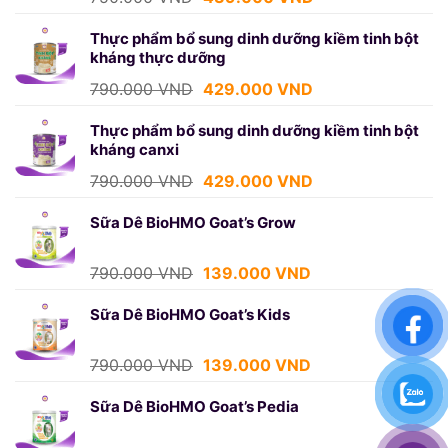
gốc
hiện
là:
tại
Thực phẩm bổ sung dinh dưỡng kiềm tinh bột
kháng thực dưỡng
750.000 VND.
là:
439.000 VND.
Giá
Giá
790.000
VND
429.000
VND
gốc
hiện
là:
tại
Thực phẩm bổ sung dinh dưỡng kiềm tinh bột
kháng canxi
790.000 VND.
là:
429.000 VND.
Giá
Giá
790.000
VND
429.000
VND
gốc
hiện
là:
tại
Sữa Dê BioHMO Goat’s Grow
790.000 VND.
là:
429.000 VND.
Giá
Giá
790.000
VND
139.000
VND
gốc
hiện
là:
tại
Sữa Dê BioHMO Goat’s Kids
790.000 VND.
là:
139.000 VND.
Giá
Giá
790.000
VND
139.000
VND
gốc
hiện
là:
tại
Sữa Dê BioHMO Goat’s Pedia
790.000 VND.
là:
139.000 VND.