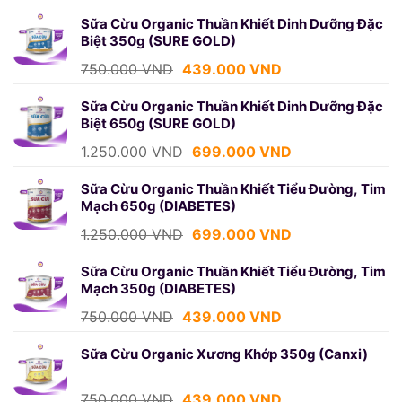
Sữa Cừu Organic Thuần Khiết Dinh Dưỡng Đặc
Biệt 350g (SURE GOLD)
Giá
Giá
750.000
VND
439.000
VND
gốc
hiện
là:
tại
Sữa Cừu Organic Thuần Khiết Dinh Dưỡng Đặc
Biệt 650g (SURE GOLD)
750.000 VND.
là:
439.000 VND.
Giá
Giá
1.250.000
VND
699.000
VND
gốc
hiện
là:
tại
Sữa Cừu Organic Thuần Khiết Tiểu Đường, Tim
Mạch 650g (DIABETES)
1.250.000 VND.
là:
699.000 VND.
Giá
Giá
1.250.000
VND
699.000
VND
gốc
hiện
là:
tại
Sữa Cừu Organic Thuần Khiết Tiểu Đường, Tim
Mạch 350g (DIABETES)
1.250.000 VND.
là:
699.000 VND.
Giá
Giá
750.000
VND
439.000
VND
gốc
hiện
là:
tại
Sữa Cừu Organic Xương Khớp 350g (Canxi)
750.000 VND.
là:
439.000 VND.
Giá
Giá
750.000
VND
439.000
VND