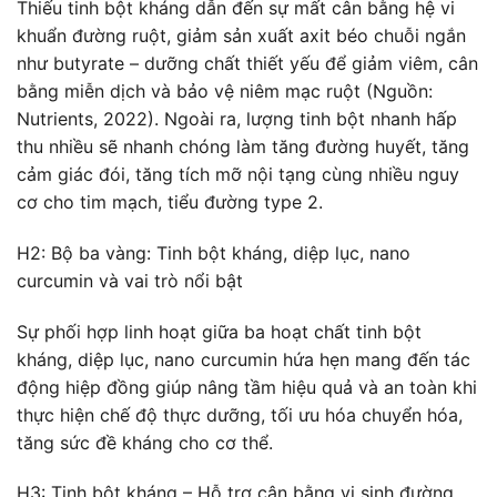
Thiếu tinh bột kháng dẫn đến sự mất cân bằng hệ vi
khuẩn đường ruột, giảm sản xuất axit béo chuỗi ngắn
như butyrate – dưỡng chất thiết yếu để giảm viêm, cân
bằng miễn dịch và bảo vệ niêm mạc ruột (Nguồn:
Nutrients, 2022). Ngoài ra, lượng tinh bột nhanh hấp
thu nhiều sẽ nhanh chóng làm tăng đường huyết, tăng
cảm giác đói, tăng tích mỡ nội tạng cùng nhiều nguy
cơ cho tim mạch, tiểu đường type 2.
H2: Bộ ba vàng: Tinh bột kháng, diệp lục, nano
curcumin và vai trò nổi bật
Sự phối hợp linh hoạt giữa ba hoạt chất tinh bột
kháng, diệp lục, nano curcumin hứa hẹn mang đến tác
động hiệp đồng giúp nâng tầm hiệu quả và an toàn khi
thực hiện chế độ thực dưỡng, tối ưu hóa chuyển hóa,
tăng sức đề kháng cho cơ thể.
H3: Tinh bột kháng – Hỗ trợ cân bằng vi sinh đường