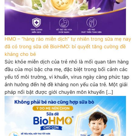
HMO – “hàng rào miễn dịch” tự nhiên trong sữa mẹ nay
đã có trong sữa dê BioHMO: bí quyết tăng cường đề
kháng cho bé
Sức khỏe miễn dịch của trẻ nhỏ là mối quan tâm hàng
đầu của mọi bậc cha mẹ, đặc biệt trong bối cảnh các
yếu tố môi trường, vi khuẩn, virus ngày càng phức tạp
ảnh hưởng đến hệ đề kháng non yếu của trẻ. Một giải
pháp nổi bật được giới chuyên môn khuyến [...]