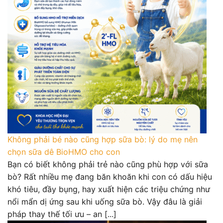
Không phải bé nào cũng hợp sữa bò: lý do mẹ nên
chọn sữa dê BioHMO cho con
Bạn có biết không phải trẻ nào cũng phù hợp với sữa
bò? Rất nhiều mẹ đang băn khoăn khi con có dấu hiệu
khó tiêu, đầy bụng, hay xuất hiện các triệu chứng như
nổi mẩn dị ứng sau khi uống sữa bò. Vậy đâu là giải
pháp thay thế tối ưu – an [...]