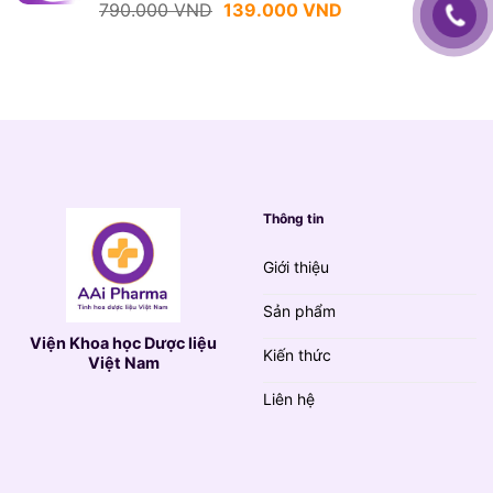
Giá
Giá
790.000
VND
139.000
VND
gốc
hiện
là:
tại
790.000 VND.
là:
139.000 VND.
Thông tin
Giới thiệu
Sản phẩm
Viện Khoa học Dược liệu
Kiến thức
Việt Nam
Liên hệ