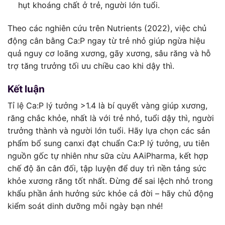
hụt khoáng chất ở trẻ, người lớn tuổi.
Theo các nghiên cứu trên Nutrients (2022), việc chủ
động cân bằng Ca:P ngay từ trẻ nhỏ giúp ngừa hiệu
quả nguy cơ loãng xương, gãy xương, sâu răng và hỗ
trợ tăng trưởng tối ưu chiều cao khi dậy thì.
Kết luận
Tỉ lệ Ca:P lý tưởng >1.4 là bí quyết vàng giúp xương,
răng chắc khỏe, nhất là với trẻ nhỏ, tuổi dậy thì, người
trưởng thành và người lớn tuổi. Hãy lựa chọn các sản
phẩm bổ sung canxi đạt chuẩn Ca:P lý tưởng, ưu tiên
nguồn gốc tự nhiên như sữa cừu AAiPharma, kết hợp
chế độ ăn cân đối, tập luyện để duy trì nền tảng sức
khỏe xương răng tốt nhất. Đừng để sai lệch nhỏ trong
khẩu phần ảnh hưởng sức khỏe cả đời – hãy chủ động
kiểm soát dinh dưỡng mỗi ngày bạn nhé!