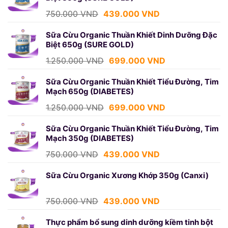
Giá
Giá
750.000
VND
439.000
VND
gốc
hiện
là:
tại
Sữa Cừu Organic Thuần Khiết Dinh Dưỡng Đặc
Biệt 650g (SURE GOLD)
750.000 VND.
là:
439.000 VND.
Giá
Giá
1.250.000
VND
699.000
VND
gốc
hiện
là:
tại
Sữa Cừu Organic Thuần Khiết Tiểu Đường, Tim
Mạch 650g (DIABETES)
1.250.000 VND.
là:
699.000 VND.
Giá
Giá
1.250.000
VND
699.000
VND
gốc
hiện
là:
tại
Sữa Cừu Organic Thuần Khiết Tiểu Đường, Tim
Mạch 350g (DIABETES)
1.250.000 VND.
là:
699.000 VND.
Giá
Giá
750.000
VND
439.000
VND
gốc
hiện
là:
tại
Sữa Cừu Organic Xương Khớp 350g (Canxi)
750.000 VND.
là:
439.000 VND.
Giá
Giá
750.000
VND
439.000
VND
gốc
hiện
là:
tại
Thực phẩm bổ sung dinh dưỡng kiềm tinh bột