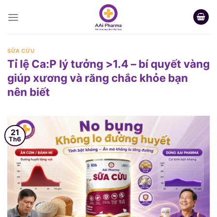
Skip
to
content
SỮA CỪU
Tỉ lệ Ca:P lý tưởng >1.4 – bí quyết vàng
giúp xương và răng chắc khỏe bạn
nên biết
21
Th6