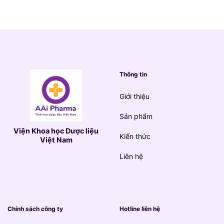
790.000 VND.
là:
139.000 VND.
Thông tin
Giới thiệu
Sản phẩm
Viện Khoa học Dược liệu
Kiến thức
Việt Nam
Liên hệ
Chính sách công ty
Hotline liên hệ