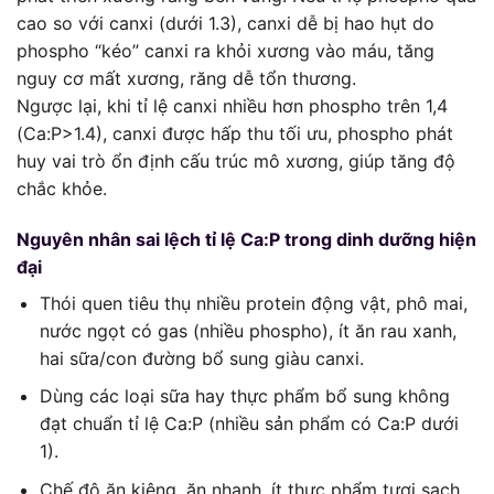
cao so với canxi (dưới 1.3), canxi dễ bị hao hụt do
phospho “kéo” canxi ra khỏi xương vào máu, tăng
nguy cơ mất xương, răng dễ tổn thương.
Ngược lại, khi tỉ lệ canxi nhiều hơn phospho trên 1,4
(Ca:P>1.4), canxi được hấp thu tối ưu, phospho phát
huy vai trò ổn định cấu trúc mô xương, giúp tăng độ
chắc khỏe.
Nguyên nhân sai lệch tỉ lệ Ca:P trong dinh dưỡng hiện
đại
Thói quen tiêu thụ nhiều protein động vật, phô mai,
nước ngọt có gas (nhiều phospho), ít ăn rau xanh,
hai sữa/con đường bổ sung giàu canxi.
Dùng các loại sữa hay thực phẩm bổ sung không
đạt chuẩn tỉ lệ Ca:P (nhiều sản phẩm có Ca:P dưới
1).
Chế độ ăn kiêng, ăn nhanh, ít thực phẩm tươi sạch.