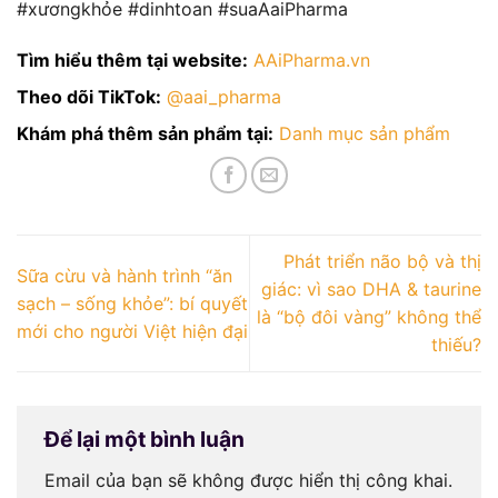
#xươngkhỏe #dinhtoan #suaAaiPharma
Tìm hiểu thêm tại website:
AAiPharma.vn
Theo dõi TikTok:
@aai_pharma
Khám phá thêm sản phẩm tại:
Danh mục sản phẩm
Phát triển não bộ và thị
Sữa cừu và hành trình “ăn
giác: vì sao DHA & taurine
sạch – sống khỏe”: bí quyết
là “bộ đôi vàng” không thể
mới cho người Việt hiện đại
thiếu?
Để lại một bình luận
Email của bạn sẽ không được hiển thị công khai.