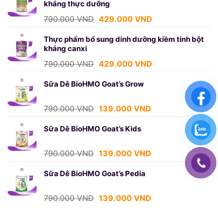
kháng thực dưỡng
750.000 VND.
là:
439.000 VND.
Giá
Giá
790.000
VND
429.000
VND
gốc
hiện
là:
tại
Thực phẩm bổ sung dinh dưỡng kiềm tinh bột
kháng canxi
790.000 VND.
là:
429.000 VND.
Giá
Giá
790.000
VND
429.000
VND
gốc
hiện
là:
tại
Sữa Dê BioHMO Goat’s Grow
790.000 VND.
là:
429.000 VND.
Giá
Giá
790.000
VND
139.000
VND
gốc
hiện
là:
tại
Sữa Dê BioHMO Goat’s Kids
790.000 VND.
là:
139.000 VND.
Giá
Giá
790.000
VND
139.000
VND
gốc
hiện
là:
tại
Sữa Dê BioHMO Goat’s Pedia
790.000 VND.
là:
139.000 VND.
Giá
Giá
790.000
VND
139.000
VND
gốc
hiện
là:
tại