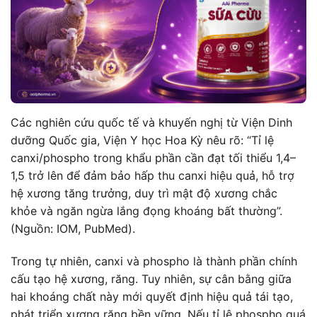
Các nghiên cứu quốc tế và khuyến nghị từ Viện Dinh
dưỡng Quốc gia, Viện Y học Hoa Kỳ nêu rõ: “Tỉ lệ
canxi/phospho trong khẩu phần cần đạt tối thiểu 1,4–
1,5 trở lên để đảm bảo hấp thu canxi hiệu quả, hỗ trợ
hệ xương tăng trưởng, duy trì mật độ xương chắc
khỏe và ngăn ngừa lắng đọng khoáng bất thường”.
(Nguồn: IOM, PubMed).
Trong tự nhiên, canxi và phospho là thành phần chính
cấu tạo hệ xương, răng. Tuy nhiên, sự cân bằng giữa
hai khoáng chất này mới quyết định hiệu quả tái tạo,
phát triển xương răng bền vững. Nếu tỉ lệ phospho quá