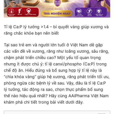
Tỉ lệ Ca:P lý tưởng >1.4 – bí quyết vàng giúp xương và
răng chắc khỏe bạn nên biết
Tại sao trẻ em và người lớn tuổi ở Việt Nam dễ gặp
các vấn đề về xương, răng như loãng xương, sâu răng,
chậm phát triển chiều cao? Một yếu tố quan trọng
nhưng ít được chú ý: tỉ lệ canxi/phospho (Ca:P) trong
chế độ ăn. Hiểu đúng và bổ sung hợp lý tỉ lệ này là
“chìa khóa vàng” giúp hệ xương, răng phát triển tối ưu,
phòng ngừa các bệnh lý về sau. Vậy, đâu là tỉ lệ Ca:P
lý tưởng, tác động ra sao, chọn thực phẩm bổ sung
thế nào hiệu quả nhất? Hãy cùng AAiPharma Việt Nam
khám phá chi tiết trong bài viết dưới đây.