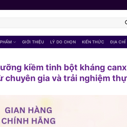
 PHẨM
GIỚI THIỆU
LÝ DO CHỌN
KIẾN THỨC
ĐỊA CHỈ
ưỡng kiềm tinh bột kháng canx
 chuyên gia và trải nghiệm thự