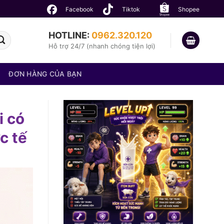
Facebook
Tiktok
Shopee
HOTLINE:
0962.320.120
Hỗ trợ 24/7 (nhanh chóng tiện lợi)
ĐƠN HÀNG CỦA BẠN
i có
c tế