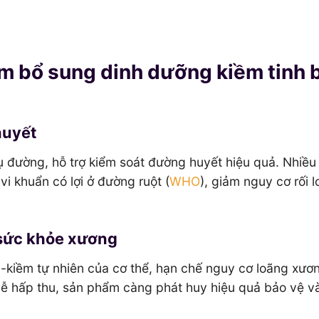
ẩm bổ sung dinh dưỡng kiềm tinh 
huyết
ụ đường, hỗ trợ kiểm soát đường huyết hiệu quả. Nhiều
vi khuẩn có lợi ở đường ruột (
WHO
), giảm nguy cơ rối l
 sức khỏe xương
d-kiềm tự nhiên của cơ thể, hạn chế nguy cơ loãng xươ
 dễ hấp thu, sản phẩm càng phát huy hiệu quả bảo vệ v