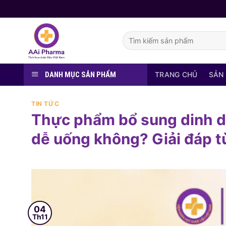
Skip
to
content
Tìm
kiếm:
DANH MỤC SẢN PHẨM
TRANG CHỦ
SẢN
TIN TỨC
Thực phẩm bổ sung dinh d
dễ uống không? Giải đáp từ
04
Th11