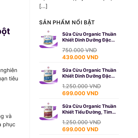
[...]
SẢN PHẨM NỔI BẬT
bột
Sữa Cừu Organic Thuần
Khiết Dinh Dưỡng Đặc
Biệt 350g (SURE GOLD)
750.000
VND
Giá
Giá
439.000
VND
gốc
hiện
 nghiên
Sữa Cừu Organic Thuần
là:
tại
Khiết Dinh Dưỡng Đặc
750.000 VND.
là:
oạn tiêu
Biệt 650g (SURE GOLD)
439.000 VND.
1.250.000
VND
Giá
Giá
699.000
VND
gốc
hiện
Sữa Cừu Organic Thuần
là:
tại
Khiết Tiểu Đường, Tim
1.250.000 VND.
là:
ng và
Mạch 650g (DIABETES)
699.000 VND.
1.250.000
VND
à phục
Giá
Giá
699.000
VND
gốc
hiện