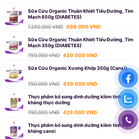
gốc
hiện
là:
tại
Sữa Cừu Organic Thuần Khiết Tiểu Đường, Tim
Mạch 650g (DIABETES)
1.250.000 VND.
là:
699.000 VND.
Giá
Giá
1.250.000
VND
699.000
VND
gốc
hiện
là:
tại
Sữa Cừu Organic Thuần Khiết Tiểu Đường, Tim
Mạch 350g (DIABETES)
1.250.000 VND.
là:
699.000 VND.
Giá
Giá
750.000
VND
439.000
VND
gốc
hiện
là:
tại
Sữa Cừu Organic Xương Khớp 350g (Canxi)
750.000 VND.
là:
439.000 VND.
Giá
Giá
750.000
VND
439.000
VND
gốc
hiện
là:
tại
Thực phẩm bổ sung dinh dưỡng kiềm tinh bột
kháng thực dưỡng
750.000 VND.
là:
439.000 VND.
Giá
Giá
790.000
VND
429.000
VND
gốc
hiện
là:
tại
Thực phẩm bổ sung dinh dưỡng kiềm tinh bột
kháng canxi
790.000 VND.
là:
429.000 VND.