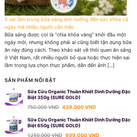
5 sai lầm trong bữa sáng ảnh hưởng đến sức khỏe cả
ngày mà nhiều người vẫn mắc
Bữa sáng được coi là “chìa khóa vàng” khởi đầu một
ngày mới, nhưng không phải ai cũng biết tận dụng bữa
ăn này đúng cách. Theo khảo sát về thói quen ăn sáng
ở Việt Nam, rất nhiều người bỏ qua hoặc thực hiện sai
lầm trong lựa chọn thực phẩm, dẫn đến ảnh [...]
SẢN PHẨM NỔI BẬT
Sữa Cừu Organic Thuần Khiết Dinh Dưỡng Đặc
Biệt 350g (SURE GOLD)
Giá
Giá
750.000
VND
439.000
VND
gốc
hiện
là:
tại
Sữa Cừu Organic Thuần Khiết Dinh Dưỡng Đặc
Biệt 650g (SURE GOLD)
750.000 VND.
là:
439.000 VND.
Giá
Giá
1.250.000
VND
699.000
VND