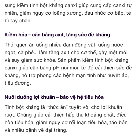
sung kiềm tinh bột kháng canxi giúp cung cấp canxi tự
nhiên, giảm nguy cơ loãng xương, đau nhức cơ bắp, tê
bì tay chân.
Kiềm hóa – cân bằng axit, tăng sức đề kháng
Thói quen ăn uống nhiều đạm động vật, uống nước
ngọt, cà phê… làm tăng axit cho cơ thể, gây mệt mỏi
và suy giảm sức khỏe. Sản phẩm kiềm tinh bột kháng
canxi giúp cân bằng pH nội môi, từ đó cải thiện sức đề
kháng, hỗ trợ phòng các bệnh mạn tính như huyết áp,
tiểu đường.
Nuôi dưỡng lợi khuẩn – bảo vệ hệ tiêu hóa
Tinh bột kháng là “thức ăn” tuyệt vời cho lợi khuẩn
ruột. Chúng giúp cải thiện hấp thu khoáng chất, điều
hòa tiêu hóa, giảm nguy cơ rối loạn tiêu hóa, táo bón
và nhiều bệnh về đại tràng.