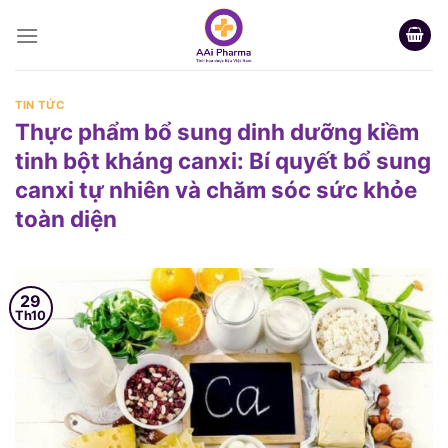
Skip
to
content
TIN TỨC
Thực phẩm bổ sung dinh dưỡng kiềm
tinh bột kháng canxi: Bí quyết bổ sung
canxi tự nhiên và chăm sóc sức khỏe
toàn diện
29
Th10