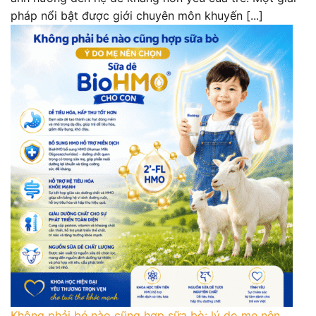
pháp nổi bật được giới chuyên môn khuyến [...]
Không phải bé nào cũng hợp sữa bò: lý do mẹ nên