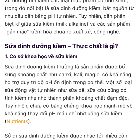
Xu hướng tìm kiếm các loại thực phẩm có tính kiềm,
trong đó nổi bật là sữa dinh dưỡng kiềm, bắt nguồn từ
nhu cầu cân bằng pH tự nhiên. Tuy nhiên, cần phân
biệt kĩ giữa sữa kiềm (milk alkaline) và các sản phẩm
“gắn mác” kiềm hóa chưa rõ xuất xứ, công nghệ.
Sữa dinh dưỡng kiềm – Thực chất là gì?
1. Cơ sở khoa học về sữa kiềm
Sữa dinh dưỡng kiềm thường là sản phẩm được bổ
sung khoáng chất như canxi, kali, magie, có khả năng
hỗ trợ duy trì độ pH ổn định trong cơ thể. Một số loại
sữa động vật tự nhiên như sữa dê, sữa cừu cũng có
tính kiềm nhẹ nhờ thành phần khoáng chất đậm đặc.
Tuy nhiên, chưa có bằng chứng khoa học mạnh mẽ về
khả năng thay đổi pH máu chỉ nhờ uống sữa kiềm
(
Nutrients
).
Sở dĩ sữa dinh dưỡng kiềm được nhắc tới nhiều còn