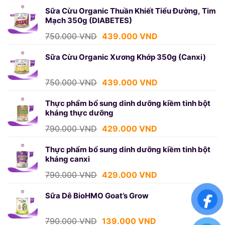
là:
tại
Sữa Cừu Organic Thuần Khiết Tiểu Đường, Tim
Mạch 350g (DIABETES)
1.250.000 VND.
là:
699.000 VND.
Giá
Giá
750.000
VND
439.000
VND
gốc
hiện
là:
tại
Sữa Cừu Organic Xương Khớp 350g (Canxi)
750.000 VND.
là:
439.000 VND.
Giá
Giá
750.000
VND
439.000
VND
gốc
hiện
là:
tại
Thực phẩm bổ sung dinh dưỡng kiềm tinh bột
kháng thực dưỡng
750.000 VND.
là:
439.000 VND.
Giá
Giá
790.000
VND
429.000
VND
gốc
hiện
là:
tại
Thực phẩm bổ sung dinh dưỡng kiềm tinh bột
kháng canxi
790.000 VND.
là:
429.000 VND.
Giá
Giá
790.000
VND
429.000
VND
gốc
hiện
là:
tại
Sữa Dê BioHMO Goat’s Grow
790.000 VND.
là:
429.000 VND.
Giá
Giá
790.000
VND
139.000
VND