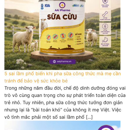
5 sai lầm phổ biến khi pha sữa công thức mà mẹ cần
tránh để bảo vệ sức khỏe bé
Trong những năm đầu đời, chế độ dinh dưỡng đóng vai
trò vô cùng quan trọng cho sự phát triển toàn diện của
trẻ nhỏ. Tuy nhiên, pha sữa công thức tưởng đơn giản
nhưng lại là “bài toán khó” của không ít mẹ Việt. Việc
vô tình mắc phải một số sai lầm phổ [...]