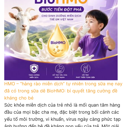
HMO – “hàng rào miễn dịch” tự nhiên trong sữa mẹ nay
đã có trong sữa dê BioHMO: bí quyết tăng cường đề
kháng cho bé
Sức khỏe miễn dịch của trẻ nhỏ là mối quan tâm hàng
đầu của mọi bậc cha mẹ, đặc biệt trong bối cảnh các
yếu tố môi trường, vi khuẩn, virus ngày càng phức tạp
ảnh hưởng đến hệ đề kháng non yếu của trẻ. Một giải