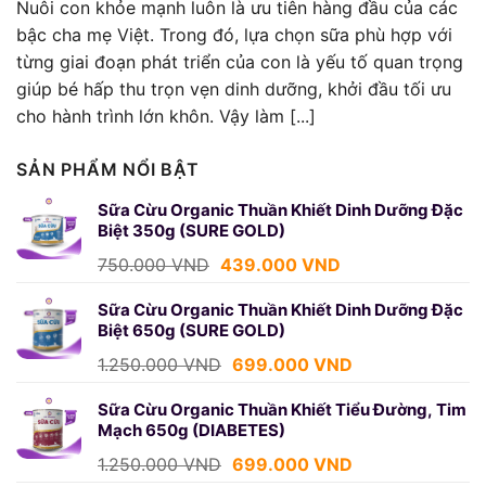
Nuôi con khỏe mạnh luôn là ưu tiên hàng đầu của các
bậc cha mẹ Việt. Trong đó, lựa chọn sữa phù hợp với
từng giai đoạn phát triển của con là yếu tố quan trọng
giúp bé hấp thu trọn vẹn dinh dưỡng, khởi đầu tối ưu
cho hành trình lớn khôn. Vậy làm [...]
SẢN PHẨM NỔI BẬT
Sữa Cừu Organic Thuần Khiết Dinh Dưỡng Đặc
Biệt 350g (SURE GOLD)
Giá
Giá
750.000
VND
439.000
VND
gốc
hiện
là:
tại
Sữa Cừu Organic Thuần Khiết Dinh Dưỡng Đặc
Biệt 650g (SURE GOLD)
750.000 VND.
là:
439.000 VND.
Giá
Giá
1.250.000
VND
699.000
VND
gốc
hiện
là:
tại
Sữa Cừu Organic Thuần Khiết Tiểu Đường, Tim
Mạch 650g (DIABETES)
1.250.000 VND.
là:
699.000 VND.
Giá
Giá
1.250.000
VND
699.000
VND
gốc
hiện