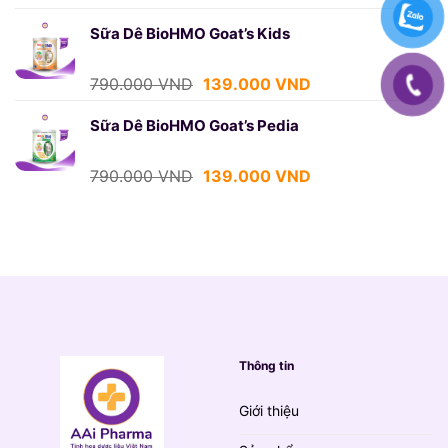
gốc
hiện
là:
tại
Sữa Dê BioHMO Goat’s Kids
790.000 VND.
là:
139.000 VND.
Giá
Giá
790.000
VND
139.000
VND
gốc
hiện
là:
tại
Sữa Dê BioHMO Goat’s Pedia
790.000 VND.
là:
139.000 VND.
Giá
Giá
790.000
VND
139.000
VND
gốc
hiện
là:
tại
790.000 VND.
là:
139.000 VND.
Thông tin
Giới thiệu