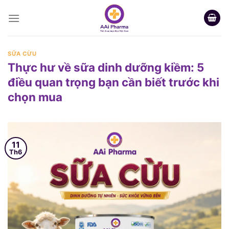
Skip
to
content
SỮA CỪU
Thực hư về sữa dinh dưỡng kiềm: 5
điều quan trọng bạn cần biết trước khi
chọn mua
11
Th6