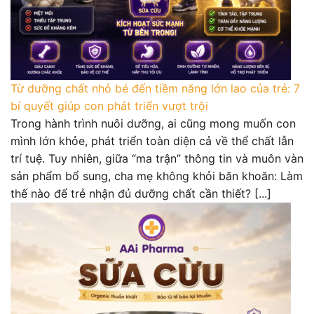
Từ dưỡng chất nhỏ bé đến tiềm năng lớn lao của trẻ: 7
bí quyết giúp con phát triển vượt trội
Trong hành trình nuôi dưỡng, ai cũng mong muốn con
mình lớn khỏe, phát triển toàn diện cả về thể chất lẫn
trí tuệ. Tuy nhiên, giữa “ma trận” thông tin và muôn vàn
sản phẩm bổ sung, cha mẹ không khỏi băn khoăn: Làm
thế nào để trẻ nhận đủ dưỡng chất cần thiết? [...]