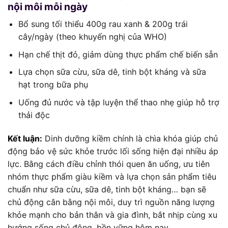
nội môi mỗi ngày
Bổ sung tối thiểu 400g rau xanh & 200g trái
cây/ngày (theo khuyến nghị của WHO)
Hạn chế thịt đỏ, giảm dùng thực phẩm chế biến sẵn
Lựa chọn sữa cừu, sữa dê, tinh bột kháng và sữa
hạt trong bữa phụ
Uống đủ nước và tập luyện thể thao nhẹ giúp hỗ trợ
thải độc
Kết luận:
Dinh dưỡng kiềm chính là chìa khóa giúp chủ
động bảo vệ sức khỏe trước lối sống hiện đại nhiều áp
lực. Bằng cách điều chỉnh thói quen ăn uống, ưu tiên
nhóm thực phẩm giàu kiềm và lựa chọn sản phẩm tiêu
chuẩn như sữa cừu, sữa dê, tinh bột kháng… bạn sẽ
chủ động cân bằng nội môi, duy trì nguồn năng lượng
khỏe mạnh cho bản thân và gia đình, bắt nhịp cùng xu
hướng sống chủ động, bền vững hôm nay.