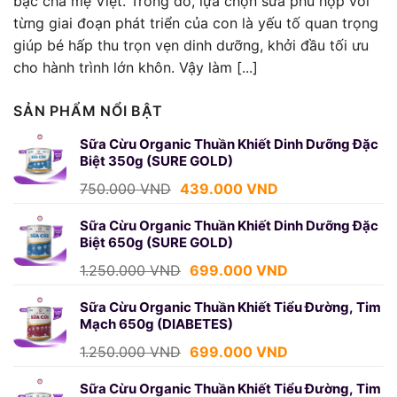
bậc cha mẹ Việt. Trong đó, lựa chọn sữa phù hợp với
từng giai đoạn phát triển của con là yếu tố quan trọng
giúp bé hấp thu trọn vẹn dinh dưỡng, khởi đầu tối ưu
cho hành trình lớn khôn. Vậy làm [...]
SẢN PHẨM NỔI BẬT
Sữa Cừu Organic Thuần Khiết Dinh Dưỡng Đặc
Biệt 350g (SURE GOLD)
Giá
Giá
750.000
VND
439.000
VND
gốc
hiện
là:
tại
Sữa Cừu Organic Thuần Khiết Dinh Dưỡng Đặc
Biệt 650g (SURE GOLD)
750.000 VND.
là:
439.000 VND.
Giá
Giá
1.250.000
VND
699.000
VND
gốc
hiện
là:
tại
Sữa Cừu Organic Thuần Khiết Tiểu Đường, Tim
Mạch 650g (DIABETES)
1.250.000 VND.
là:
699.000 VND.
Giá
Giá
1.250.000
VND
699.000
VND
gốc
hiện
là:
tại
Sữa Cừu Organic Thuần Khiết Tiểu Đường, Tim