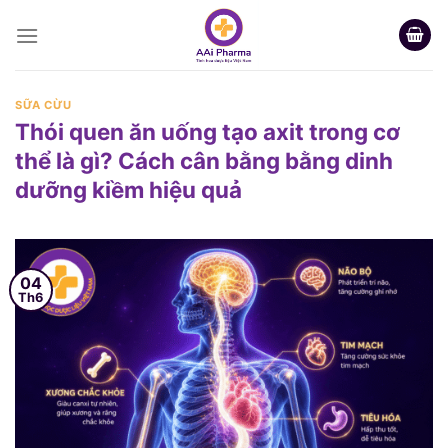
Skip
to
content
SỮA CỪU
Thói quen ăn uống tạo axit trong cơ
thể là gì? Cách cân bằng bằng dinh
dưỡng kiềm hiệu quả
04
Th6