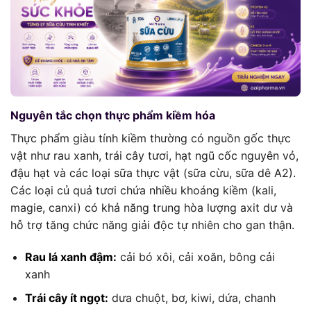
Nguyên tắc chọn thực phẩm kiềm hóa
Thực phẩm giàu tính kiềm thường có nguồn gốc thực
vật như rau xanh, trái cây tươi, hạt ngũ cốc nguyên vỏ,
đậu hạt và các loại sữa thực vật (sữa cừu, sữa dê A2).
Các loại củ quả tươi chứa nhiều khoáng kiềm (kali,
magie, canxi) có khả năng trung hòa lượng axit dư và
hỗ trợ tăng chức năng giải độc tự nhiên cho gan thận.
Rau lá xanh đậm:
cải bó xôi, cải xoăn, bông cải
xanh
Trái cây ít ngọt:
dưa chuột, bơ, kiwi, dứa, chanh