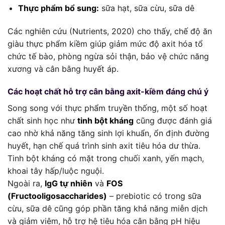
Thực phẩm bổ sung:
sữa hạt, sữa cừu, sữa dê
Các nghiên cứu (Nutrients, 2020) cho thấy, chế độ ăn
giàu thực phẩm kiềm giúp giảm mức độ axit hóa tổ
chức tế bào, phòng ngừa sỏi thận, bảo vệ chức năng
xương và cân bằng huyết áp.
Các hoạt chất hỗ trợ cân bằng axit-kiềm đáng chú ý
Song song với thực phẩm truyền thống, một số hoạt
chất sinh học như
tinh bột kháng
cũng được đánh giá
cao nhờ khả năng tăng sinh lợi khuẩn, ổn định đường
huyết, hạn chế quá trình sinh axit tiêu hóa dư thừa.
Tinh bột kháng có mặt trong chuối xanh, yến mạch,
khoai tây hấp/luộc nguội.
Ngoài ra,
IgG tự nhiên
và
FOS
(Fructooligosaccharides)
– prebiotic có trong sữa
cừu, sữa dê cũng góp phần tăng khả năng miễn dịch
và giảm viêm, hỗ trợ hệ tiêu hóa cân bằng pH hiệu