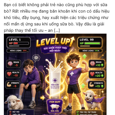
Bạn có biết không phải trẻ nào cũng phù hợp với sữa
bò? Rất nhiều mẹ đang băn khoăn khi con có dấu hiệu
khó tiêu, đầy bụng, hay xuất hiện các triệu chứng như
nổi mẩn dị ứng sau khi uống sữa bò. Vậy đâu là giải
pháp thay thế tối ưu – an [...]