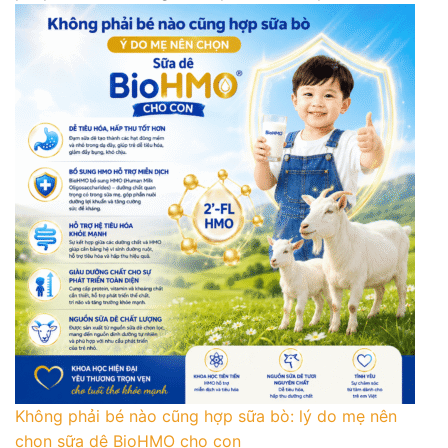
Không phải bé nào cũng hợp sữa bò: lý do mẹ nên
chọn sữa dê BioHMO cho con