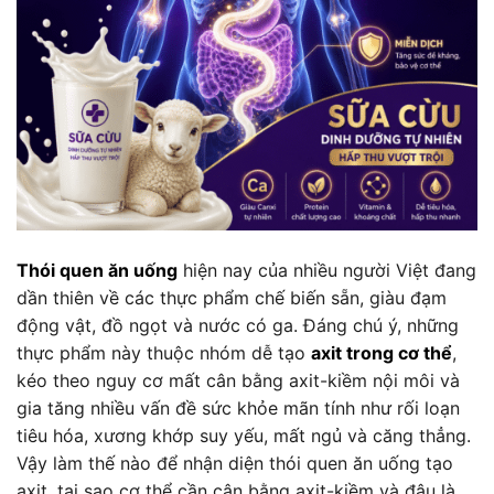
Thói quen ăn uống
hiện nay của nhiều người Việt đang
dần thiên về các thực phẩm chế biến sẵn, giàu đạm
động vật, đồ ngọt và nước có ga. Đáng chú ý, những
thực phẩm này thuộc nhóm dễ tạo
axit trong cơ thể
,
kéo theo nguy cơ mất cân bằng axit-kiềm nội môi và
gia tăng nhiều vấn đề sức khỏe mãn tính như rối loạn
tiêu hóa, xương khớp suy yếu, mất ngủ và căng thẳng.
Vậy làm thế nào để nhận diện thói quen ăn uống tạo
axit, tại sao cơ thể cần cân bằng axit-kiềm và đâu là