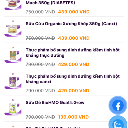
Mạch 350g (DIABETES)
1.250.000 VND.
là:
699.000 VND.
Giá
Giá
750.000
VND
439.000
VND
gốc
hiện
là:
tại
Sữa Cừu Organic Xương Khớp 350g (Canxi)
750.000 VND.
là:
439.000 VND.
Giá
Giá
750.000
VND
439.000
VND
gốc
hiện
là:
tại
Thực phẩm bổ sung dinh dưỡng kiềm tinh bột
kháng thực dưỡng
750.000 VND.
là:
439.000 VND.
Giá
Giá
790.000
VND
429.000
VND
gốc
hiện
là:
tại
Thực phẩm bổ sung dinh dưỡng kiềm tinh bột
kháng canxi
790.000 VND.
là:
429.000 VND.
Giá
Giá
790.000
VND
429.000
VND
gốc
hiện
là:
tại
Sữa Dê BioHMO Goat’s Grow
790.000 VND.
là:
429.000 VND.
Giá
Giá
790.000
VND
139.000
VND
gốc
hiện