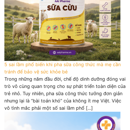
5 sai lầm phổ biến khi pha sữa công thức mà mẹ cần
tránh để bảo vệ sức khỏe bé
Trong những năm đầu đời, chế độ dinh dưỡng đóng vai
trò vô cùng quan trọng cho sự phát triển toàn diện của
trẻ nhỏ. Tuy nhiên, pha sữa công thức tưởng đơn giản
nhưng lại là “bài toán khó” của không ít mẹ Việt. Việc
vô tình mắc phải một số sai lầm phổ [...]