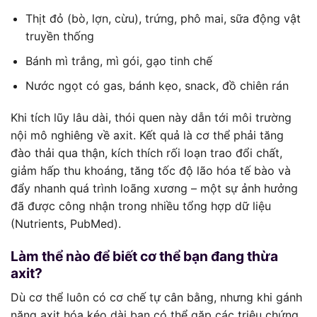
Thịt đỏ (bò, lợn, cừu), trứng, phô mai, sữa động vật
truyền thống
Bánh mì trắng, mì gói, gạo tinh chế
Nước ngọt có gas, bánh kẹo, snack, đồ chiên rán
Khi tích lũy lâu dài, thói quen này dẫn tới môi trường
nội mô nghiêng về axit. Kết quả là cơ thể phải tăng
đào thải qua thận, kích thích rối loạn trao đổi chất,
giảm hấp thu khoáng, tăng tốc độ lão hóa tế bào và
đẩy nhanh quá trình loãng xương – một sự ảnh hưởng
đã được công nhận trong nhiều tổng hợp dữ liệu
(Nutrients, PubMed).
Làm thể nào để biết cơ thể bạn đang thừa
axit?
Dù cơ thể luôn có cơ chế tự cân bằng, nhưng khi gánh
nặng axit hóa kéo dài bạn có thể gặp các triệu chứng