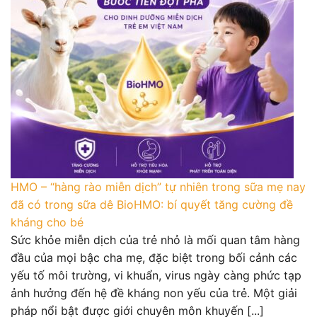
HMO – “hàng rào miễn dịch” tự nhiên trong sữa mẹ nay
đã có trong sữa dê BioHMO: bí quyết tăng cường đề
kháng cho bé
Sức khỏe miễn dịch của trẻ nhỏ là mối quan tâm hàng
đầu của mọi bậc cha mẹ, đặc biệt trong bối cảnh các
yếu tố môi trường, vi khuẩn, virus ngày càng phức tạp
ảnh hưởng đến hệ đề kháng non yếu của trẻ. Một giải
pháp nổi bật được giới chuyên môn khuyến [...]