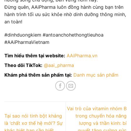
Đừng quên, AAiPharma luôn đồng hành cùng bạn trên
hành trình tối ưu sức khỏe nhờ dinh dưỡng thông minh,
an toàn!
#dinhduongkiem #antoanchohethongtieuhoa
#AAiPharmaVietnam
Tìm hiểu thêm tại website:
AAiPharma.vn
Theo dõi TikTok:
@aai_pharma
Khám phá thêm sản phẩm tại:
Danh mục sản phẩm
Vai trò của vitamin nhóm B
Tại sao nói tinh bột kháng
trong chuyển hóa năng
là ‘chất xơ thế hệ mới’? Sự
lượng và thần kinh: bí
khác biệt bạn cần biết
quyết tăng cường sức