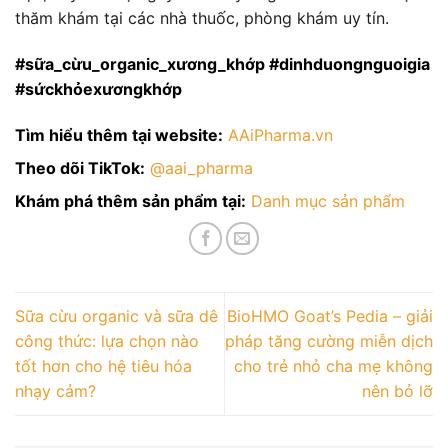
thăm khám tại các nhà thuốc, phòng khám uy tín.
#sữa_cừu_organic_xương_khớp #dinhduongnguoigia
#sứckhỏexươngkhớp
Tìm hiểu thêm tại website:
AAiPharma.vn
Theo dõi TikTok:
@aai_pharma
Khám phá thêm sản phẩm tại:
Danh mục sản phẩm
Sữa cừu organic và sữa dê
BioHMO Goat’s Pedia – giải
công thức: lựa chọn nào
pháp tăng cường miễn dịch
tốt hơn cho hệ tiêu hóa
cho trẻ nhỏ cha mẹ không
nhạy cảm?
nên bỏ lỡ