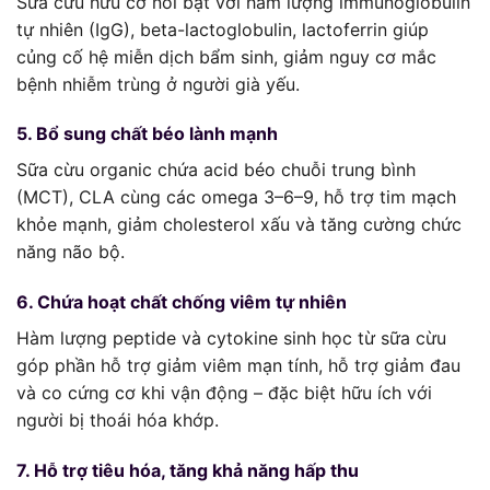
Sữa cừu hữu cơ nổi bật với hàm lượng immunoglobulin
tự nhiên (IgG), beta-lactoglobulin, lactoferrin giúp
củng cố hệ miễn dịch bẩm sinh, giảm nguy cơ mắc
bệnh nhiễm trùng ở người già yếu.
5. Bổ sung chất béo lành mạnh
Sữa cừu organic chứa acid béo chuỗi trung bình
(MCT), CLA cùng các omega 3–6–9, hỗ trợ tim mạch
khỏe mạnh, giảm cholesterol xấu và tăng cường chức
năng não bộ.
6. Chứa hoạt chất chống viêm tự nhiên
Hàm lượng peptide và cytokine sinh học từ sữa cừu
góp phần hỗ trợ giảm viêm mạn tính, hỗ trợ giảm đau
và co cứng cơ khi vận động – đặc biệt hữu ích với
người bị thoái hóa khớp.
7. Hỗ trợ tiêu hóa, tăng khả năng hấp thu