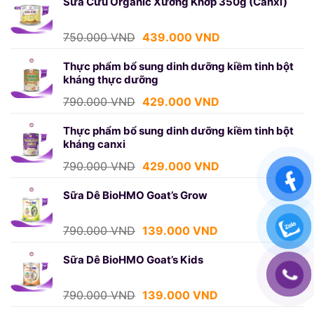
là:
tại
Sữa Cừu Organic Xương Khớp 350g (Canxi)
750.000 VND.
là:
439.000 VND.
Giá
Giá
750.000
VND
439.000
VND
gốc
hiện
là:
tại
Thực phẩm bổ sung dinh dưỡng kiềm tinh bột
kháng thực dưỡng
750.000 VND.
là:
439.000 VND.
Giá
Giá
790.000
VND
429.000
VND
gốc
hiện
là:
tại
Thực phẩm bổ sung dinh dưỡng kiềm tinh bột
kháng canxi
790.000 VND.
là:
429.000 VND.
Giá
Giá
790.000
VND
429.000
VND
gốc
hiện
là:
tại
Sữa Dê BioHMO Goat’s Grow
790.000 VND.
là:
429.000 VND.
Giá
Giá
790.000
VND
139.000
VND
gốc
hiện
là:
tại
Sữa Dê BioHMO Goat’s Kids
790.000 VND.
là:
139.000 VND.
Giá
Giá
790.000
VND
139.000
VND
gốc
hiện