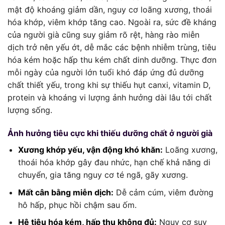
mật độ khoáng giảm dần, nguy cơ loãng xương, thoái
hóa khớp, viêm khớp tăng cao. Ngoài ra, sức đề kháng
của người già cũng suy giảm rõ rệt, hàng rào miễn
dịch trở nên yếu ớt, dễ mắc các bệnh nhiễm trùng, tiêu
hóa kém hoặc hấp thu kém chất dinh dưỡng. Thực đơn
mỗi ngày của người lớn tuổi khó đáp ứng đủ dưỡng
chất thiết yếu, trong khi sự thiếu hụt canxi, vitamin D,
protein và khoáng vi lượng ảnh hưởng dài lâu tới chất
lượng sống.
Ảnh hưởng tiêu cực khi thiếu dưỡng chất ở người già
Xương khớp yếu, vận động khó khăn:
Loãng xương,
thoái hóa khớp gây đau nhức, hạn chế khả năng di
chuyển, gia tăng nguy cơ té ngã, gãy xương.
Mất cân bằng miễn dịch:
Dễ cảm cúm, viêm đường
hô hấp, phục hồi chậm sau ốm.
Hệ tiêu hóa kém, hấp thu không đủ:
Nguy cơ suy