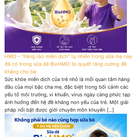
HMO – “hàng rào miễn dịch” tự nhiên trong sữa mẹ nay
đã có trong sữa dê BioHMO: bí quyết tăng cường đề
kháng cho bé
Sức khỏe miễn dịch của trẻ nhỏ là mối quan tâm hàng
đầu của mọi bậc cha mẹ, đặc biệt trong bối cảnh các
yếu tố môi trường, vi khuẩn, virus ngày càng phức tạp
ảnh hưởng đến hệ đề kháng non yếu của trẻ. Một giải
pháp nổi bật được giới chuyên môn khuyến [...]