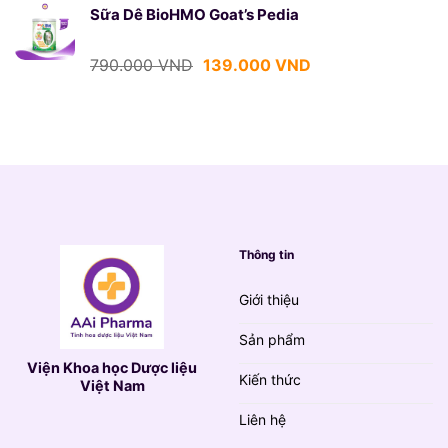
là:
tại
Sữa Dê BioHMO Goat’s Pedia
790.000 VND.
là:
139.000 VND.
Giá
Giá
790.000
VND
139.000
VND
gốc
hiện
là:
tại
790.000 VND.
là:
139.000 VND.
Thông tin
Giới thiệu
Sản phẩm
Viện Khoa học Dược liệu
Kiến thức
Việt Nam
Liên hệ