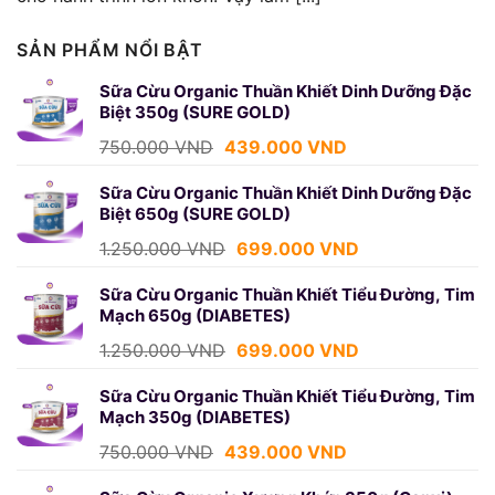
SẢN PHẨM NỔI BẬT
Sữa Cừu Organic Thuần Khiết Dinh Dưỡng Đặc
Biệt 350g (SURE GOLD)
Giá
Giá
750.000
VND
439.000
VND
gốc
hiện
là:
tại
Sữa Cừu Organic Thuần Khiết Dinh Dưỡng Đặc
Biệt 650g (SURE GOLD)
750.000 VND.
là:
439.000 VND.
Giá
Giá
1.250.000
VND
699.000
VND
gốc
hiện
là:
tại
Sữa Cừu Organic Thuần Khiết Tiểu Đường, Tim
Mạch 650g (DIABETES)
1.250.000 VND.
là:
699.000 VND.
Giá
Giá
1.250.000
VND
699.000
VND
gốc
hiện
là:
tại
Sữa Cừu Organic Thuần Khiết Tiểu Đường, Tim
Mạch 350g (DIABETES)
1.250.000 VND.
là:
699.000 VND.
Giá
Giá
750.000
VND
439.000
VND
gốc
hiện