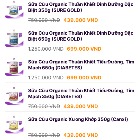
Sữa Cừu Organic Thuần Khiết Dinh Dưỡng Đặc
Biệt 350g (SURE GOLD)
Giá
Giá
750.000
VND
439.000
VND
gốc
hiện
là:
tại
Sữa Cừu Organic Thuần Khiết Dinh Dưỡng Đặc
Biệt 650g (SURE GOLD)
750.000 VND.
là:
439.000 VND.
Giá
Giá
1.250.000
VND
699.000
VND
gốc
hiện
là:
tại
Sữa Cừu Organic Thuần Khiết Tiểu Đường, Tim
Mạch 650g (DIABETES)
1.250.000 VND.
là:
699.000 VND.
Giá
Giá
1.250.000
VND
699.000
VND
gốc
hiện
là:
tại
Sữa Cừu Organic Thuần Khiết Tiểu Đường, Tim
Mạch 350g (DIABETES)
1.250.000 VND.
là:
699.000 VND.
Giá
Giá
750.000
VND
439.000
VND
gốc
hiện
là:
tại
Sữa Cừu Organic Xương Khớp 350g (Canxi)
750.000 VND.
là:
439.000 VND.
Giá
Giá
750.000
VND
439.000
VND