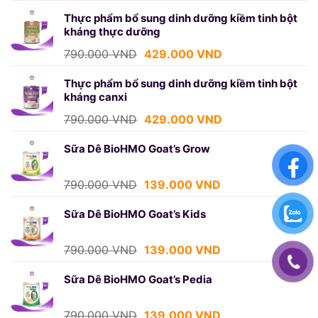
gốc
hiện
là:
tại
Thực phẩm bổ sung dinh dưỡng kiềm tinh bột
kháng thực dưỡng
750.000 VND.
là:
439.000 VND.
Giá
Giá
790.000
VND
429.000
VND
gốc
hiện
là:
tại
Thực phẩm bổ sung dinh dưỡng kiềm tinh bột
kháng canxi
790.000 VND.
là:
429.000 VND.
Giá
Giá
790.000
VND
429.000
VND
gốc
hiện
là:
tại
Sữa Dê BioHMO Goat’s Grow
790.000 VND.
là:
429.000 VND.
Giá
Giá
790.000
VND
139.000
VND
gốc
hiện
là:
tại
Sữa Dê BioHMO Goat’s Kids
790.000 VND.
là:
139.000 VND.
Giá
Giá
790.000
VND
139.000
VND
gốc
hiện
là:
tại
Sữa Dê BioHMO Goat’s Pedia
790.000 VND.
là:
139.000 VND.
Giá
Giá
790.000
VND
139.000
VND