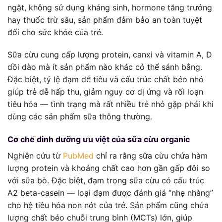
ngặt, không sử dụng kháng sinh, hormone tăng trưởng
hay thuốc trừ sâu, sản phẩm đảm bảo an toàn tuyệt
đối cho sức khỏe của trẻ.
Sữa cừu cung cấp lượng protein, canxi và vitamin A, D
dồi dào mà ít sản phẩm nào khác có thể sánh bằng.
Đặc biệt, tỷ lệ đạm dễ tiêu và cấu trúc chất béo nhỏ
giúp trẻ dễ hấp thu, giảm nguy cơ dị ứng và rối loạn
tiêu hóa — tình trạng mà rất nhiều trẻ nhỏ gặp phải khi
dùng các sản phẩm sữa thông thường.
Cơ chế dinh dưỡng ưu việt của sữa cừu organic
Nghiên cứu từ
PubMed
chỉ ra rằng sữa cừu chứa hàm
lượng protein và khoáng chất cao hơn gần gấp đôi so
với sữa bò. Đặc biệt, đạm trong sữa cừu có cấu trúc
A2 beta-casein — loại đạm được đánh giá “nhẹ nhàng”
cho hệ tiêu hóa non nớt của trẻ. Sản phẩm cũng chứa
lượng chất béo chuỗi trung bình (MCTs) lớn, giúp