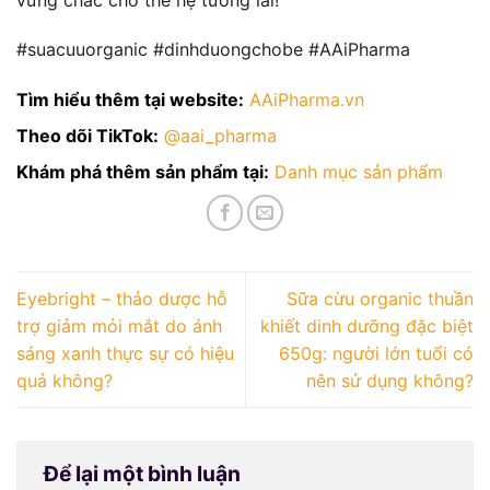
#suacuuorganic #dinhduongchobe #AAiPharma
Tìm hiểu thêm tại website:
AAiPharma.vn
Theo dõi TikTok:
@aai_pharma
Khám phá thêm sản phẩm tại:
Danh mục sản phẩm
Eyebright – thảo dược hỗ
Sữa cừu organic thuần
trợ giảm mỏi mắt do ánh
khiết dinh dưỡng đặc biệt
sáng xanh thực sự có hiệu
650g: người lớn tuổi có
quả không?
nên sử dụng không?
Để lại một bình luận