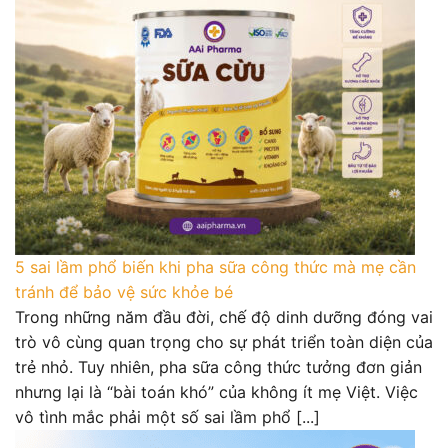
5 sai lầm phổ biến khi pha sữa công thức mà mẹ cần
tránh để bảo vệ sức khỏe bé
Trong những năm đầu đời, chế độ dinh dưỡng đóng vai
trò vô cùng quan trọng cho sự phát triển toàn diện của
trẻ nhỏ. Tuy nhiên, pha sữa công thức tưởng đơn giản
nhưng lại là “bài toán khó” của không ít mẹ Việt. Việc
vô tình mắc phải một số sai lầm phổ [...]