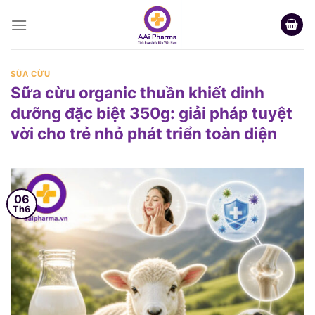
Skip
to
content
SỮA CỪU
Sữa cừu organic thuần khiết dinh
dưỡng đặc biệt 350g: giải pháp tuyệt
vời cho trẻ nhỏ phát triển toàn diện
06
Th6