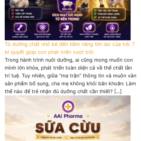
Từ dưỡng chất nhỏ bé đến tiềm năng lớn lao của trẻ: 7
bí quyết giúp con phát triển vượt trội
Trong hành trình nuôi dưỡng, ai cũng mong muốn con
mình lớn khỏe, phát triển toàn diện cả về thể chất lẫn
trí tuệ. Tuy nhiên, giữa “ma trận” thông tin và muôn vàn
sản phẩm bổ sung, cha mẹ không khỏi băn khoăn: Làm
thế nào để trẻ nhận đủ dưỡng chất cần thiết? [...]