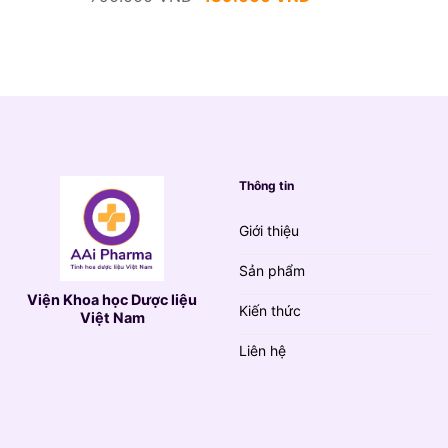
gốc
hiện
là:
tại
790.000 VND.
là:
139.000 VND.
Thông tin
Giới thiệu
Sản phẩm
Viện Khoa học Dược liệu
Kiến thức
Việt Nam
Liên hệ