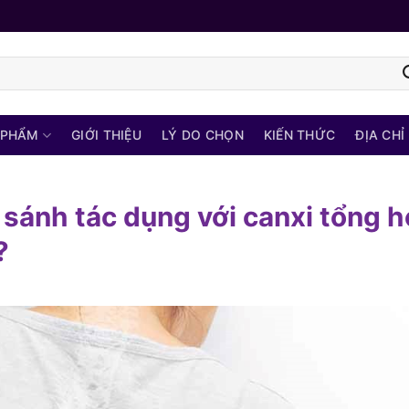
 PHẨM
GIỚI THIỆU
LÝ DO CHỌN
KIẾN THỨC
ĐỊA CHỈ
 sánh tác dụng với canxi tổng 
?