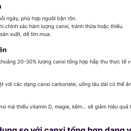
n
ỗi ngày, phù hợp người bận rộn.
i chính xác hàm lượng canxi, tránh thừa hoặc thiếu.
sản xuất, dễ tìm mua.
iên
 khoảng 20-30% lượng canxi tổng hợp hấp thu thực tế 
t với các dạng canxi carbonate, uống lâu dài có thể ả
nxi mà thiếu vitamin D, magie, kẽm… sẽ giảm hiệu quả 
dụng so với canxi tổng hợp dạng 