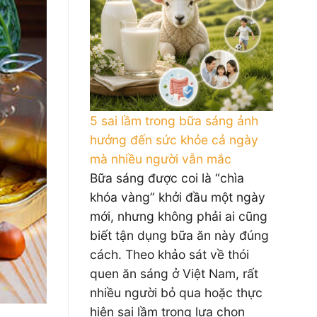
5 sai lầm trong bữa sáng ảnh
hưởng đến sức khỏe cả ngày
mà nhiều người vẫn mắc
Bữa sáng được coi là “chìa
khóa vàng” khởi đầu một ngày
mới, nhưng không phải ai cũng
biết tận dụng bữa ăn này đúng
cách. Theo khảo sát về thói
quen ăn sáng ở Việt Nam, rất
nhiều người bỏ qua hoặc thực
hiện sai lầm trong lựa chọn