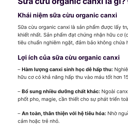
Sữa cừu organic canxi là gì? 
Khái niệm sữa cừu organic canxi
Sữa cừu organic canxi là sản phẩm được lấy trự
khiết nhất. Sản phẩm đạt chứng nhận hữu cơ (or
tiêu chuẩn nghiêm ngặt, đảm bảo không chứa h
Lợi ích của sữa cừu organic canxi
–
Hàm lượng canxi sinh học dễ hấp thu:
Nghiê
hữu cơ có khả năng hấp thu vào máu tốt hơn 15
–
Bổ sung nhiều dưỡng chất khác:
Ngoài canxi
phốt pho, magie, cần thiết cho sự phát triển to
–
An toàn, thân thiện với hệ tiêu hóa:
Nhờ nguồ
cảm hoặc trẻ nhỏ.