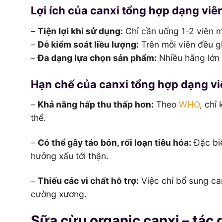
Lợi ích của canxi tổng hợp dạng viê
–
Tiện lợi khi sử dụng:
Chỉ cần uống 1-2 viên m
–
Dễ kiểm soát liều lượng:
Trên mỗi viên đều gh
–
Đa dạng lựa chọn sản phẩm:
Nhiều hãng lớn 
Hạn chế của canxi tổng hợp dạng v
–
Khả năng hấp thu thấp hơn:
Theo
WHO
, chỉ
thể.
–
Có thể gây táo bón, rối loạn tiêu hóa:
Đặc biệ
hưởng xấu tới thận.
–
Thiếu các vi chất hỗ trợ:
Việc chỉ bổ sung ca
cường xương.
Sữa cừu organic canxi – tác 