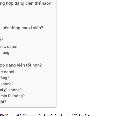
ổng hợp dạng viên thế nào?
i nên dùng canxi viên?
o?
nic canxi
 ràng
hợp dạng viên tốt hơn?
ic canxi
hông?
c không?
ại gì không?
tamin D không?
hật?