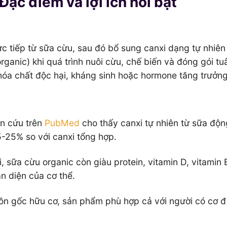
Đặc điểm và lợi ích nổi bật
c tiếp từ sữa cừu, sau đó bổ sung canxi dạng tự nhiên 
ganic) khi quá trình nuôi cừu, chế biến và đóng gói tu
óa chất độc hại, kháng sinh hoặc hormone tăng trưởng
n cứu trên
PubMed
cho thấy canxi tự nhiên từ sữa độn
-25% so với canxi tổng hợp.
, sữa cừu organic còn giàu protein, vitamin D, vitamin 
àn diện của cơ thể.
n gốc hữu cơ, sản phẩm phù hợp cả với người có cơ đ