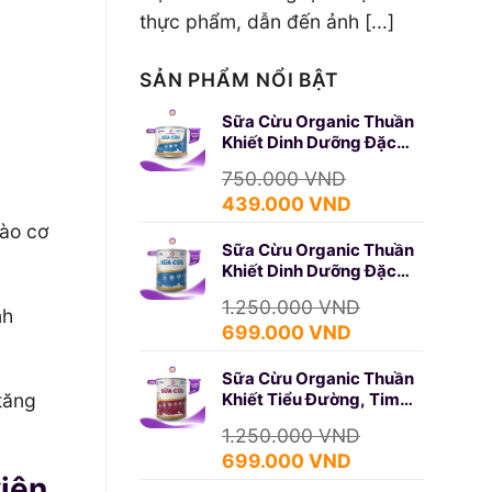
thực phẩm, dẫn đến ảnh [...]
SẢN PHẨM NỔI BẬT
Sữa Cừu Organic Thuần
Khiết Dinh Dưỡng Đặc
Biệt 350g (SURE GOLD)
750.000
VND
Giá
Giá
439.000
VND
gốc
hiện
vào cơ
Sữa Cừu Organic Thuần
là:
tại
Khiết Dinh Dưỡng Đặc
750.000 VND.
là:
Biệt 650g (SURE GOLD)
439.000 VND.
1.250.000
VND
nh
Giá
Giá
699.000
VND
gốc
hiện
Sữa Cừu Organic Thuần
là:
tại
tăng
Khiết Tiểu Đường, Tim
1.250.000 VND.
là:
Mạch 650g (DIABETES)
699.000 VND.
1.250.000
VND
Giá
Giá
699.000
VND
viên
gốc
hiện