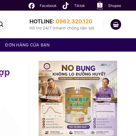
Facebook
Tiktok
Shopee
HOTLINE:
0962.320.120
Hỗ trợ 24/7 (nhanh chóng tiện lợi)
ĐƠN HÀNG CỦA BẠN
hợp