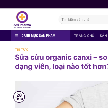
Skip
to
content
Tìm
kiếm:
DANH MỤC SẢN PHẨM
TRANG CHỦ
SẢN
TIN TỨC
Sữa cừu organic canxi – so
dạng viên, loại nào tốt hơn
28
Th10