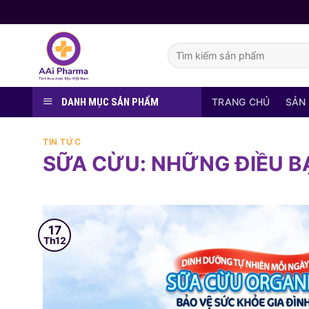
Skip
to
content
Tìm
kiếm:
DANH MỤC SẢN PHẨM
TRANG CHỦ
SẢN
TIN TỨC
SỮA CỪU: NHỮNG ĐIỀU B
17
Th12