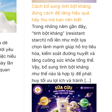
Cách bổ sung tinh bột kháng
đúng cách để tăng hiệu quả
hấp thu mà bạn nên biết
Trong những năm gần đây,
“tinh bột kháng” (resistant
starch) nổi lên như một lựa
a dê
chọn lành mạnh giúp hỗ trợ tiêu
ười yêu
hóa, kiểm soát đường huyết và
iệc hiểu
tăng cường sức khỏe tổng thể.
này lần
Vậy, bổ sung tinh bột kháng
 quan
như thế nào là hợp lý để phát
huy tối ưu lợi ích và tránh [...]