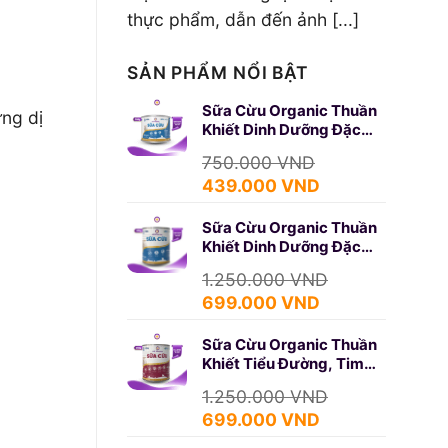
thực phẩm, dẫn đến ảnh [...]
SẢN PHẨM NỔI BẬT
Sữa Cừu Organic Thuần
ứng dị
Khiết Dinh Dưỡng Đặc
Biệt 350g (SURE GOLD)
750.000
VND
Giá
Giá
439.000
VND
gốc
hiện
Sữa Cừu Organic Thuần
là:
tại
Khiết Dinh Dưỡng Đặc
750.000 VND.
là:
Biệt 650g (SURE GOLD)
439.000 VND.
1.250.000
VND
Giá
Giá
699.000
VND
gốc
hiện
Sữa Cừu Organic Thuần
là:
tại
Khiết Tiểu Đường, Tim
1.250.000 VND.
là:
Mạch 650g (DIABETES)
699.000 VND.
1.250.000
VND
Giá
Giá
699.000
VND
gốc
hiện