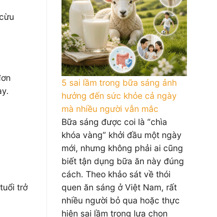
 cừu
đơn
5 sai lầm trong bữa sáng ảnh
ày.
hưởng đến sức khỏe cả ngày
mà nhiều người vẫn mắc
Bữa sáng được coi là “chìa
khóa vàng” khởi đầu một ngày
mới, nhưng không phải ai cũng
biết tận dụng bữa ăn này đúng
cách. Theo khảo sát về thói
uổi trở
quen ăn sáng ở Việt Nam, rất
nhiều người bỏ qua hoặc thực
hiện sai lầm trong lựa chọn