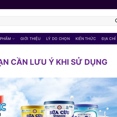
 PHẨM
GIỚI THIỆU
LÝ DO CHỌN
KIẾN THỨC
ĐỊA CHỈ
ẠN CẦN LƯU Ý KHI SỬ DỤNG