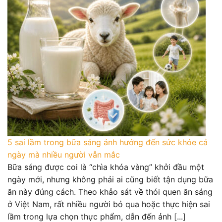
5 sai lầm trong bữa sáng ảnh hưởng đến sức khỏe cả
ngày mà nhiều người vẫn mắc
Bữa sáng được coi là “chìa khóa vàng” khởi đầu một
ngày mới, nhưng không phải ai cũng biết tận dụng bữa
ăn này đúng cách. Theo khảo sát về thói quen ăn sáng
ở Việt Nam, rất nhiều người bỏ qua hoặc thực hiện sai
lầm trong lựa chọn thực phẩm, dẫn đến ảnh [...]