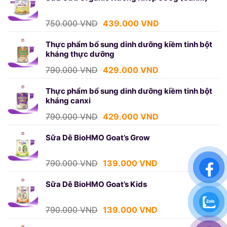
750.000 VND.
là:
439.000 VND.
Giá
Giá
750.000
VND
439.000
VND
gốc
hiện
là:
tại
Thực phẩm bổ sung dinh dưỡng kiềm tinh bột
kháng thực dưỡng
750.000 VND.
là:
439.000 VND.
Giá
Giá
790.000
VND
429.000
VND
gốc
hiện
là:
tại
Thực phẩm bổ sung dinh dưỡng kiềm tinh bột
kháng canxi
790.000 VND.
là:
429.000 VND.
Giá
Giá
790.000
VND
429.000
VND
gốc
hiện
là:
tại
Sữa Dê BioHMO Goat’s Grow
790.000 VND.
là:
429.000 VND.
Giá
Giá
790.000
VND
139.000
VND
gốc
hiện
là:
tại
Sữa Dê BioHMO Goat’s Kids
790.000 VND.
là:
139.000 VND.
Giá
Giá
790.000
VND
139.000
VND
gốc
hiện