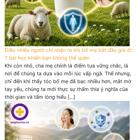
Điều nhiều người chỉ nhận ra khi bố mẹ bắt đầu già đi:
7 bài học khiến bạn không thể quên
Khi còn nhỏ, cha mẹ chính là điểm tựa vững chắc, là
nơi để chúng ta dựa vào mỗi lúc vấp ngã. Thế nhưng,
chỉ đến khi thấy tóc bố mẹ đã bạc nhiều hơn, mắt mờ
tay yếu, chúng ta mới thực sự thấm thía ý nghĩa của
thời gian và tấm lòng hiếu [...]