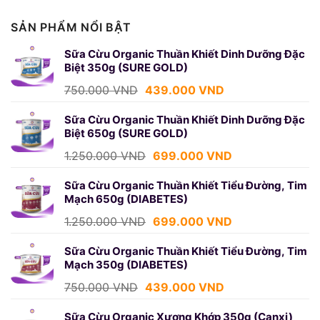
SẢN PHẨM NỔI BẬT
Sữa Cừu Organic Thuần Khiết Dinh Dưỡng Đặc
Biệt 350g (SURE GOLD)
Giá
Giá
750.000
VND
439.000
VND
gốc
hiện
là:
tại
Sữa Cừu Organic Thuần Khiết Dinh Dưỡng Đặc
Biệt 650g (SURE GOLD)
750.000 VND.
là:
439.000 VND.
Giá
Giá
1.250.000
VND
699.000
VND
gốc
hiện
là:
tại
Sữa Cừu Organic Thuần Khiết Tiểu Đường, Tim
Mạch 650g (DIABETES)
1.250.000 VND.
là:
699.000 VND.
Giá
Giá
1.250.000
VND
699.000
VND
gốc
hiện
là:
tại
Sữa Cừu Organic Thuần Khiết Tiểu Đường, Tim
Mạch 350g (DIABETES)
1.250.000 VND.
là:
699.000 VND.
Giá
Giá
750.000
VND
439.000
VND
gốc
hiện
là:
tại
Sữa Cừu Organic Xương Khớp 350g (Canxi)