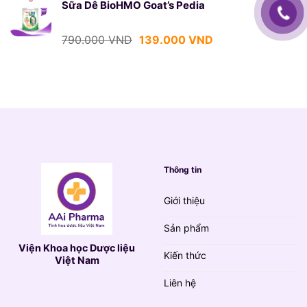
là:
tại
Sữa Dê BioHMO Goat’s Pedia
790.000 VND.
là:
139.000 VND.
Giá
Giá
790.000
VND
139.000
VND
gốc
hiện
là:
tại
790.000 VND.
là:
139.000 VND.
Thông tin
Giới thiệu
Sản phẩm
Viện Khoa học Dược liệu
Kiến thức
Việt Nam
Liên hệ