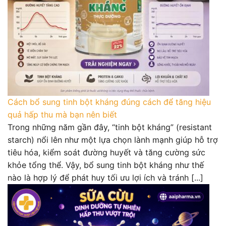
Cách bổ sung tinh bột kháng đúng cách để tăng hiệu
quả hấp thu mà bạn nên biết
Trong những năm gần đây, “tinh bột kháng” (resistant
starch) nổi lên như một lựa chọn lành mạnh giúp hỗ trợ
tiêu hóa, kiểm soát đường huyết và tăng cường sức
khỏe tổng thể. Vậy, bổ sung tinh bột kháng như thế
nào là hợp lý để phát huy tối ưu lợi ích và tránh [...]