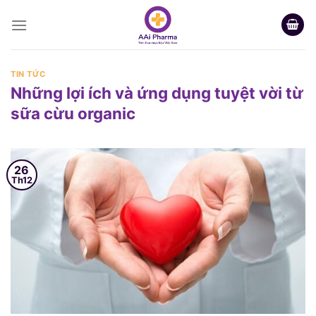
Skip
to
content
TIN TỨC
Những lợi ích và ứng dụng tuyệt vời từ
sữa cừu organic
26
Th12