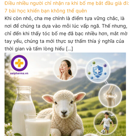
Điều nhiều người chỉ nhận ra khi bố mẹ bắt đầu già đi:
7 bài học khiến bạn không thể quên
Khi còn nhỏ, cha mẹ chính là điểm tựa vững chắc, là
nơi để chúng ta dựa vào mỗi lúc vấp ngã. Thế nhưng,
chỉ đến khi thấy tóc bố mẹ đã bạc nhiều hơn, mắt mờ
tay yếu, chúng ta mới thực sự thấm thía ý nghĩa của
thời gian và tấm lòng hiếu [...]