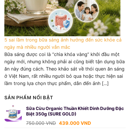
5 sai lầm trong bữa sáng ảnh hưởng đến sức khỏe cả
ngày mà nhiều người vẫn mắc
Bữa sáng được coi là “chìa khóa vàng” khởi đầu một
ngày mới, nhưng không phải ai cũng biết tận dụng bữa
ăn này đúng cách. Theo khảo sát về thói quen ăn sáng
ở Việt Nam, rất nhiều người bỏ qua hoặc thực hiện sai
lầm trong lựa chọn thực phẩm, dẫn đến ảnh [...]
SẢN PHẨM NỔI BẬT
Sữa Cừu Organic Thuần Khiết Dinh Dưỡng Đặc
Biệt 350g (SURE GOLD)
Giá
Giá
750.000
VND
439.000
VND
gốc
hiện