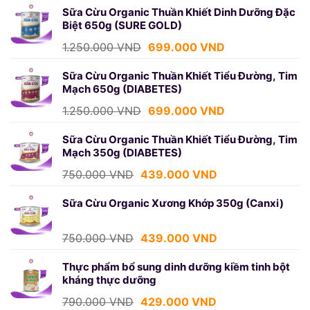
là:
tại
Sữa Cừu Organic Thuần Khiết Dinh Dưỡng Đặc
Biệt 650g (SURE GOLD)
750.000 VND.
là:
439.000 VND.
Giá
Giá
1.250.000
VND
699.000
VND
gốc
hiện
là:
tại
Sữa Cừu Organic Thuần Khiết Tiểu Đường, Tim
Mạch 650g (DIABETES)
1.250.000 VND.
là:
699.000 VND.
Giá
Giá
1.250.000
VND
699.000
VND
gốc
hiện
là:
tại
Sữa Cừu Organic Thuần Khiết Tiểu Đường, Tim
Mạch 350g (DIABETES)
1.250.000 VND.
là:
699.000 VND.
Giá
Giá
750.000
VND
439.000
VND
gốc
hiện
là:
tại
Sữa Cừu Organic Xương Khớp 350g (Canxi)
750.000 VND.
là:
439.000 VND.
Giá
Giá
750.000
VND
439.000
VND
gốc
hiện
là:
tại
Thực phẩm bổ sung dinh dưỡng kiềm tinh bột
kháng thực dưỡng
750.000 VND.
là:
439.000 VND.
Giá
Giá
790.000
VND
429.000
VND