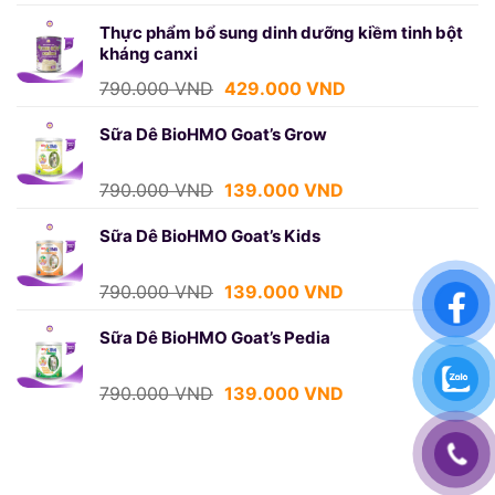
gốc
hiện
là:
tại
Thực phẩm bổ sung dinh dưỡng kiềm tinh bột
kháng canxi
790.000 VND.
là:
429.000 VND.
Giá
Giá
790.000
VND
429.000
VND
gốc
hiện
là:
tại
Sữa Dê BioHMO Goat’s Grow
790.000 VND.
là:
429.000 VND.
Giá
Giá
790.000
VND
139.000
VND
gốc
hiện
là:
tại
Sữa Dê BioHMO Goat’s Kids
790.000 VND.
là:
139.000 VND.
Giá
Giá
790.000
VND
139.000
VND
gốc
hiện
là:
tại
Sữa Dê BioHMO Goat’s Pedia
790.000 VND.
là:
139.000 VND.
Giá
Giá
790.000
VND
139.000
VND
gốc
hiện
là:
tại
790.000 VND.
là:
139.000 VND.