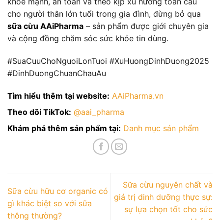
khoẻ mạnh, an toàn và theo kịp xu hướng toàn cầu
cho người thân lớn tuổi trong gia đình, đừng bỏ qua
sữa cừu AAiPharma
– sản phẩm được giới chuyên gia
và cộng đồng chăm sóc sức khỏe tin dùng.
#SuaCuuChoNguoiLonTuoi #XuHuongDinhDuong2025
#DinhDuongChuanChauAu
Tìm hiểu thêm tại website:
AAiPharma.vn
Theo dõi TikTok:
@aai_pharma
Khám phá thêm sản phẩm tại:
Danh mục sản phẩm
Sữa cừu nguyên chất và
Sữa cừu hữu cơ organic có
giá trị dinh dưỡng thực sự:
gì khác biệt so với sữa
sự lựa chọn tốt cho sức
thông thường?