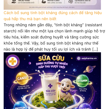
Cách bổ sung tinh bột kháng đúng cách để tăng hiệu
quả hấp thu mà bạn nên biết
Trong những năm gần đây, “tinh bột kháng” (resistant
starch) nổi lên như một lựa chọn lành mạnh giúp hỗ trợ
tiêu hóa, kiểm soát đường huyết và tăng cường sức
khỏe tổng thể. Vậy, bổ sung tinh bột kháng như thế
nào là hợp lý để phát huy tối ưu lợi ích và tránh [...]