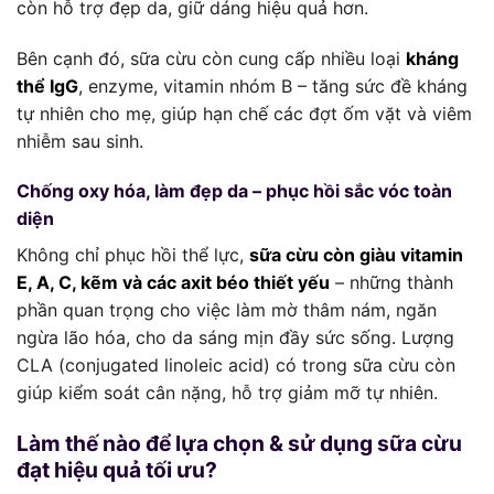
còn hỗ trợ đẹp da, giữ dáng hiệu quả hơn.
Bên cạnh đó, sữa cừu còn cung cấp nhiều loại
kháng
thể IgG
, enzyme, vitamin nhóm B – tăng sức đề kháng
tự nhiên cho mẹ, giúp hạn chế các đợt ốm vặt và viêm
nhiễm sau sinh.
Chống oxy hóa, làm đẹp da – phục hồi sắc vóc toàn
diện
Không chỉ phục hồi thể lực,
sữa cừu còn giàu vitamin
E, A, C, kẽm và các axit béo thiết yếu
– những thành
phần quan trọng cho việc làm mờ thâm nám, ngăn
ngừa lão hóa, cho da sáng mịn đầy sức sống. Lượng
CLA (conjugated linoleic acid) có trong sữa cừu còn
giúp kiểm soát cân nặng, hỗ trợ giảm mỡ tự nhiên.
Làm thế nào để lựa chọn & sử dụng sữa cừu
đạt hiệu quả tối ưu?