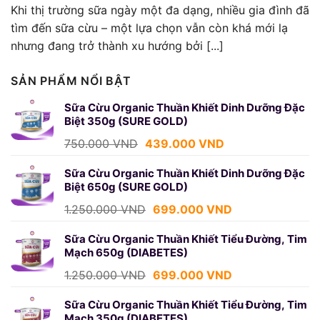
Khi thị trường sữa ngày một đa dạng, nhiều gia đình đã
tìm đến sữa cừu – một lựa chọn vẫn còn khá mới lạ
nhưng đang trở thành xu hướng bởi [...]
SẢN PHẨM NỔI BẬT
Sữa Cừu Organic Thuần Khiết Dinh Dưỡng Đặc
Biệt 350g (SURE GOLD)
Giá
Giá
750.000
VND
439.000
VND
gốc
hiện
là:
tại
Sữa Cừu Organic Thuần Khiết Dinh Dưỡng Đặc
Biệt 650g (SURE GOLD)
750.000 VND.
là:
439.000 VND.
Giá
Giá
1.250.000
VND
699.000
VND
gốc
hiện
là:
tại
Sữa Cừu Organic Thuần Khiết Tiểu Đường, Tim
Mạch 650g (DIABETES)
1.250.000 VND.
là:
699.000 VND.
Giá
Giá
1.250.000
VND
699.000
VND
gốc
hiện
là:
tại
Sữa Cừu Organic Thuần Khiết Tiểu Đường, Tim
Mạch 350g (DIABETES)
1.250.000 VND.
là: