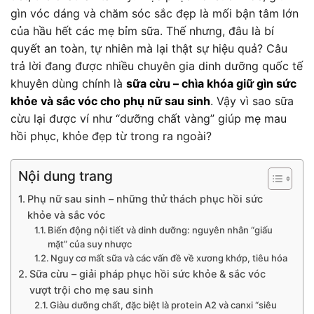
gìn vóc dáng và chăm sóc sắc đẹp là mối bận tâm lớn
của hầu hết các mẹ bỉm sữa. Thế nhưng, đâu là bí
quyết an toàn, tự nhiên mà lại thật sự hiệu quả? Câu
trả lời đang được nhiều chuyên gia dinh dưỡng quốc tế
khuyên dùng chính là
sữa cừu – chìa khóa giữ gìn sức
khỏe và sắc vóc cho phụ nữ sau sinh
. Vậy vì sao sữa
cừu lại được ví như “dưỡng chất vàng” giúp mẹ mau
hồi phục, khỏe đẹp từ trong ra ngoài?
Nội dung trang
Phụ nữ sau sinh – những thử thách phục hồi sức
khỏe và sắc vóc
Biến động nội tiết và dinh dưỡng: nguyên nhân “giấu
mặt” của suy nhược
Nguy cơ mất sữa và các vấn đề về xương khớp, tiêu hóa
Sữa cừu – giải pháp phục hồi sức khỏe & sắc vóc
vượt trội cho mẹ sau sinh
Giàu dưỡng chất, đặc biệt là protein A2 và canxi “siêu