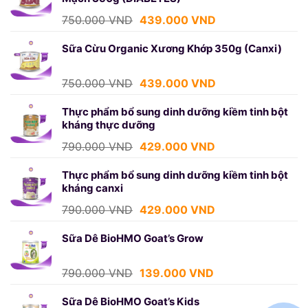
699.000 VND.
Giá
Giá
750.000
VND
439.000
VND
gốc
hiện
là:
tại
Sữa Cừu Organic Xương Khớp 350g (Canxi)
750.000 VND.
là:
439.000 VND.
Giá
Giá
750.000
VND
439.000
VND
gốc
hiện
là:
tại
Thực phẩm bổ sung dinh dưỡng kiềm tinh bột
kháng thực dưỡng
750.000 VND.
là:
439.000 VND.
Giá
Giá
790.000
VND
429.000
VND
gốc
hiện
là:
tại
Thực phẩm bổ sung dinh dưỡng kiềm tinh bột
kháng canxi
790.000 VND.
là:
429.000 VND.
Giá
Giá
790.000
VND
429.000
VND
gốc
hiện
là:
tại
Sữa Dê BioHMO Goat’s Grow
790.000 VND.
là:
429.000 VND.
Giá
Giá
790.000
VND
139.000
VND
gốc
hiện
là:
tại
Sữa Dê BioHMO Goat’s Kids