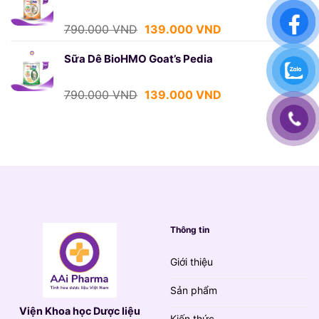
790.000 VND.
là:
139.000 VND.
Giá
Giá
790.000
VND
139.000
VND
gốc
hiện
là:
tại
Sữa Dê BioHMO Goat’s Pedia
790.000 VND.
là:
139.000 VND.
Giá
Giá
790.000
VND
139.000
VND
gốc
hiện
là:
tại
790.000 VND.
là:
139.000 VND.
Thông tin
Giới thiệu
Sản phẩm
Viện Khoa học Dược liệu
Kiến thức