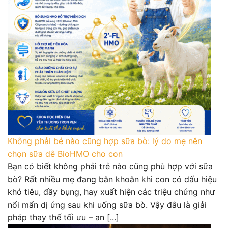
Không phải bé nào cũng hợp sữa bò: lý do mẹ nên
chọn sữa dê BioHMO cho con
Bạn có biết không phải trẻ nào cũng phù hợp với sữa
bò? Rất nhiều mẹ đang băn khoăn khi con có dấu hiệu
khó tiêu, đầy bụng, hay xuất hiện các triệu chứng như
nổi mẩn dị ứng sau khi uống sữa bò. Vậy đâu là giải
pháp thay thế tối ưu – an [...]