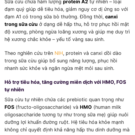
Sữa cừu chứa hàm lượng
protein A2
tự nhiên – loại
đạm quý giúp dễ tiêu hóa, giảm nguy cơ dị ứng so với
đạm A1 có trong sữa bò thường. Đồng thời,
canxi
trong sữa cừu
ở dạng dễ hấp thu, hỗ trợ phục hồi mật
độ xương, phòng ngừa loãng xương và giúp mẹ duy trì
hệ xương chắc khỏe – yếu tố vàng sau sinh.
Theo nghiên cứu trên
NIH
, protein và canxi dồi dào
trong sữa cừu giúp bổ sung năng lượng, phục hồi
nhanh sức khỏe và ngăn ngừa mệt mỏi sau sinh.
Hỗ trợ tiêu hóa, tăng cường miễn dịch với HMO, FOS
tự nhiên
Sữa cừu tự nhiên chứa các prebiotic quan trọng như
FOS
(fructo-oligosaccharide) và
HMO
(human milk
oligosaccharide tương tự như trong sữa mẹ) giúp nuôi
dưỡng lợi khuẩn đường ruột. Hệ tiêu hóa khỏe mạnh
không chỉ quyết định khả năng hấp thu dinh dưỡng mà