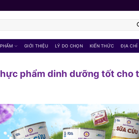
 PHẨM
GIỚI THIỆU
LÝ DO CHỌN
KIẾN THỨC
ĐỊA CHỈ
hực phẩm dinh dưỡng tốt cho t