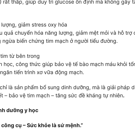
) rất thấp, giúp duy trì glucose ổn định mà không gây 
lượng, giảm stress oxy hóa
ệu quả chuyển hóa năng lượng, giảm mệt mỏi và hỗ trợ
g ngừa biến chứng tim mạch ở người tiểu đường.
 tim từ bên trong
nh học, công thức giúp bảo vệ tế bào mạch máu khỏi tổ
 ngăn tiến trình xơ vữa động mạch.
hỉ là sản phẩm bổ sung dinh dưỡng, mà là giải pháp d
t – bảo vệ tim mạch – tăng sức đề kháng tự nhiên
.
inh dưỡng y học
à công cụ – Sức khỏe là sứ mệnh.”