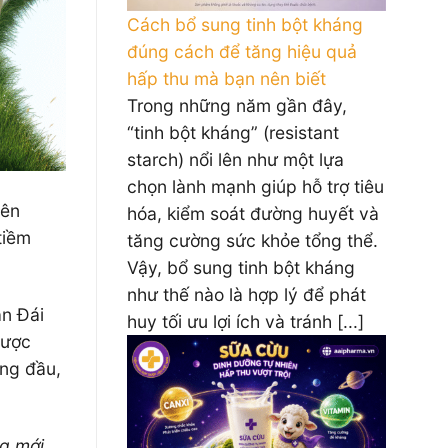
Cách bổ sung tinh bột kháng
đúng cách để tăng hiệu quả
hấp thu mà bạn nên biết
Trong những năm gần đây,
“tinh bột kháng” (resistant
starch) nổi lên như một lựa
chọn lành mạnh giúp hỗ trợ tiêu
iên
hóa, kiểm soát đường huyết và
tiềm
tăng cường sức khỏe tổng thể.
Vậy, bổ sung tinh bột kháng
như thế nào là hợp lý để phát
àn Đái
huy tối ưu lợi ích và tránh [...]
được
àng đầu,
ng mới