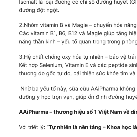
Isomalt là loại đường có chỉ số đường huyết (GI
đường đột ngột.
2️
.
Nhóm vitamin B và Magie – chuyển hóa năng 
Các vitamin B1, B6, B12 và Magie giúp tăng hi
năng thần kinh – yếu tố quan trọng trong phòn
3️
.
Hệ chất chống oxy hóa tự nhiên – bảo vệ trái
Kết hợp Selenium, Vitamin E và các peptide si
thương do gốc tự do, cải thiện sức khỏe tim và
Nhờ ba yếu tố này, sữa cừu AAiPharma không c
dưỡng y học trọn vẹn, giúp ổn định đường huyế
AAiPharma – thương hiệu số 1 Việt Nam về d
Với triết lý:
“Tự nhiên là nền tảng – Khoa học l