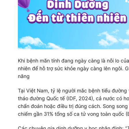
Khi bệnh mãn tính đang ngày càng là nỗi lo củ
nhiên để hỗ trợ sức khỏe ngày càng lên ngôi. G
năng
Tại Việt Nam, tỷ lệ người mắc bệnh tiểu đườn
tháo đường Quốc tế (IDF, 2024), cả nước có hơ
chẩn đoán hoặc điều trị đúng cách. Song song
chiếm gần 31% tổng số ca tử vong toàn quốc (B
Các chuyên gia dinh dưỡng y học nhận định:
“