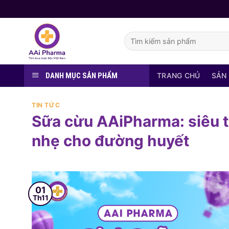
Skip
to
content
Tìm
kiếm:
DANH MỤC SẢN PHẨM
TRANG CHỦ
SẢN
TIN TỨC
Sữa cừu AAiPharma: siêu t
nhẹ cho đường huyết
01
Th11