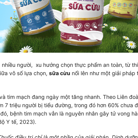
a nhiều người, xu hướng chọn thực phẩm an toàn, từ th
iữa vô số lựa chọn,
sữa cừu
nổi lên như một giải pháp 
g và tim mạch đang ngày một tăng nhanh. Theo Liên đo
n 7 triệu người bị tiểu đường, trong đó hơn 60% chưa 
 đó, bệnh tim mạch vẫn là nguyên nhân gây tử vong h
ộ Y tế, 2023).
Thuốc điều trị chỉ là một phần của giải pháp. Dinh dưỡ