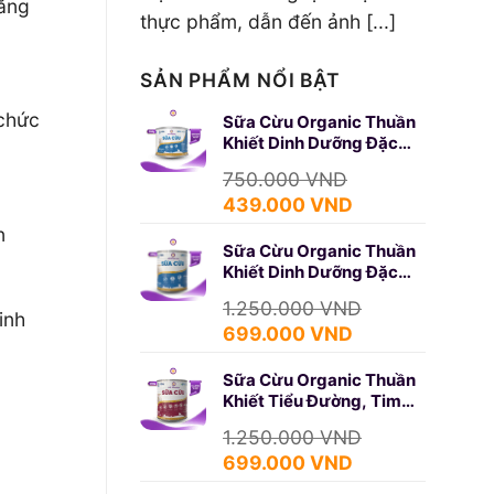
tăng
thực phẩm, dẫn đến ảnh [...]
SẢN PHẨM NỔI BẬT
 chức
Sữa Cừu Organic Thuần
Khiết Dinh Dưỡng Đặc
Biệt 350g (SURE GOLD)
750.000
VND
Giá
Giá
439.000
VND
gốc
hiện
n
Sữa Cừu Organic Thuần
là:
tại
Khiết Dinh Dưỡng Đặc
750.000 VND.
là:
Biệt 650g (SURE GOLD)
439.000 VND.
1.250.000
VND
inh
Giá
Giá
699.000
VND
gốc
hiện
Sữa Cừu Organic Thuần
là:
tại
Khiết Tiểu Đường, Tim
1.250.000 VND.
là:
Mạch 650g (DIABETES)
699.000 VND.
1.250.000
VND
Giá
Giá
699.000
VND
gốc
hiện