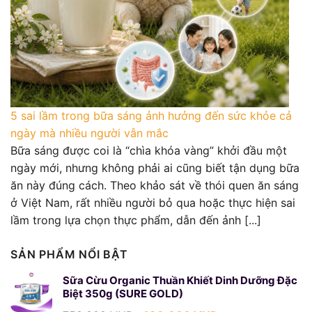
5 sai lầm trong bữa sáng ảnh hưởng đến sức khỏe cả
ngày mà nhiều người vẫn mắc
Bữa sáng được coi là “chìa khóa vàng” khởi đầu một
ngày mới, nhưng không phải ai cũng biết tận dụng bữa
ăn này đúng cách. Theo khảo sát về thói quen ăn sáng
ở Việt Nam, rất nhiều người bỏ qua hoặc thực hiện sai
lầm trong lựa chọn thực phẩm, dẫn đến ảnh [...]
SẢN PHẨM NỔI BẬT
Sữa Cừu Organic Thuần Khiết Dinh Dưỡng Đặc
Biệt 350g (SURE GOLD)