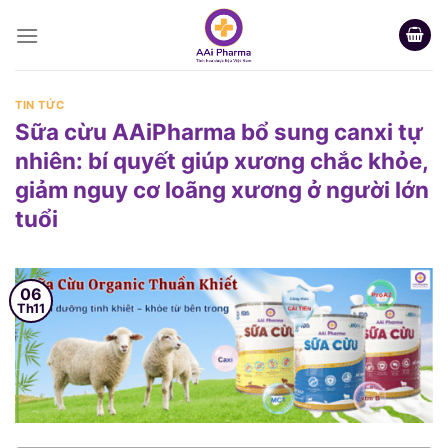
Skip
to
content
TIN TỨC
Sữa cừu AAiPharma bổ sung canxi tự
nhiên: bí quyết giúp xương chắc khỏe,
giảm nguy cơ loãng xương ở người lớn
tuổi
06
Th11