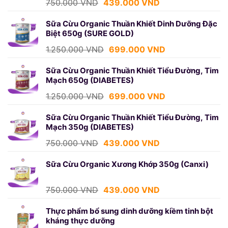
Giá
Giá
750.000
VND
439.000
VND
gốc
hiện
là:
tại
Sữa Cừu Organic Thuần Khiết Dinh Dưỡng Đặc
Biệt 650g (SURE GOLD)
750.000 VND.
là:
439.000 VND.
Giá
Giá
1.250.000
VND
699.000
VND
gốc
hiện
là:
tại
Sữa Cừu Organic Thuần Khiết Tiểu Đường, Tim
Mạch 650g (DIABETES)
1.250.000 VND.
là:
699.000 VND.
Giá
Giá
1.250.000
VND
699.000
VND
gốc
hiện
là:
tại
Sữa Cừu Organic Thuần Khiết Tiểu Đường, Tim
Mạch 350g (DIABETES)
1.250.000 VND.
là:
699.000 VND.
Giá
Giá
750.000
VND
439.000
VND
gốc
hiện
là:
tại
Sữa Cừu Organic Xương Khớp 350g (Canxi)
750.000 VND.
là:
439.000 VND.
Giá
Giá
750.000
VND
439.000
VND
gốc
hiện
là:
tại
Thực phẩm bổ sung dinh dưỡng kiềm tinh bột
kháng thực dưỡng
750.000 VND.
là: