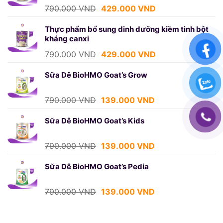
439.000 VND.
Giá
Giá
790.000
VND
429.000
VND
gốc
hiện
là:
tại
Thực phẩm bổ sung dinh dưỡng kiềm tinh bột
kháng canxi
790.000 VND.
là:
429.000 VND.
Giá
Giá
790.000
VND
429.000
VND
gốc
hiện
là:
tại
Sữa Dê BioHMO Goat’s Grow
790.000 VND.
là:
429.000 VND.
Giá
Giá
790.000
VND
139.000
VND
gốc
hiện
là:
tại
Sữa Dê BioHMO Goat’s Kids
790.000 VND.
là:
139.000 VND.
Giá
Giá
790.000
VND
139.000
VND
gốc
hiện
là:
tại
Sữa Dê BioHMO Goat’s Pedia
790.000 VND.
là:
139.000 VND.
Giá
Giá
790.000
VND
139.000
VND
gốc
hiện
là:
tại
790.000 VND.
là: