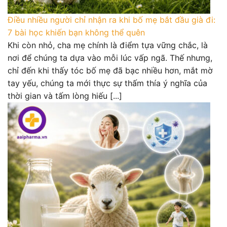
Điều nhiều người chỉ nhận ra khi bố mẹ bắt đầu già đi:
7 bài học khiến bạn không thể quên
Khi còn nhỏ, cha mẹ chính là điểm tựa vững chắc, là
nơi để chúng ta dựa vào mỗi lúc vấp ngã. Thế nhưng,
chỉ đến khi thấy tóc bố mẹ đã bạc nhiều hơn, mắt mờ
tay yếu, chúng ta mới thực sự thấm thía ý nghĩa của
thời gian và tấm lòng hiếu [...]