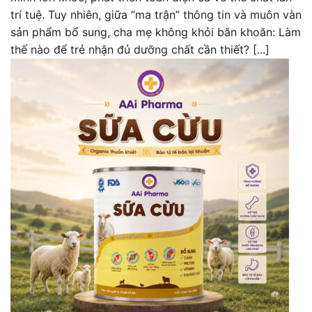
trí tuệ. Tuy nhiên, giữa “ma trận” thông tin và muôn vàn
sản phẩm bổ sung, cha mẹ không khỏi băn khoăn: Làm
thế nào để trẻ nhận đủ dưỡng chất cần thiết? [...]