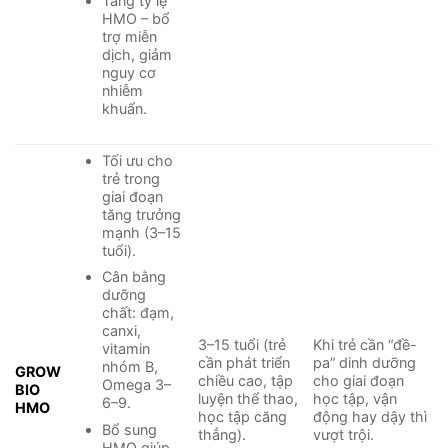
Tăng tỷ lệ
HMO – bổ
trợ miễn
dịch, giảm
nguy cơ
nhiễm
khuẩn.
Tối ưu cho
trẻ trong
giai đoạn
tăng trưởng
mạnh (3–15
tuổi).
Cân bằng
dưỡng
chất: đạm,
canxi,
3–15 tuổi (trẻ
Khi trẻ cần “đề-
vitamin
cần phát triển
pa” dinh dưỡng
nhóm B,
GROW
chiều cao, tập
cho giai đoạn
Omega 3–
BIO
luyện thể thao,
học tập, vận
6–9.
HMO
học tập căng
động hay dậy thì
Bổ sung
thẳng).
vượt trội.
HMO giúp