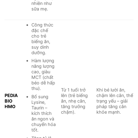
nhiên như
sữa mẹ.
Công thức
đặc chế
cho trẻ
biếng ăn,
suy dinh
dưỡng.
Hàm lượng
năng lượng
cao, giàu
MCT (chất
béo dễ hấp
thu).
Từ 1 tuổi trở
Khi bé lười ăn,
PEDIA
lên (trẻ biếng
chậm lên cân, thể
Bổ sung
BIO
ăn, nhẹ cân,
trạng yếu – giải
Lysine,
HMO
tăng trưởng
pháp tăng cân
Taurin –
chậm).
khỏe mạnh.
kích thích
ăn ngon và
chuyển hóa
tốt.