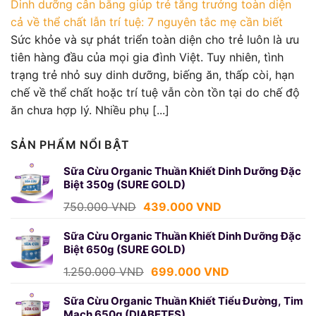
Dinh dưỡng cân bằng giúp trẻ tăng trưởng toàn diện
cả về thể chất lẫn trí tuệ: 7 nguyên tắc mẹ cần biết
Sức khỏe và sự phát triển toàn diện cho trẻ luôn là ưu
tiên hàng đầu của mọi gia đình Việt. Tuy nhiên, tình
trạng trẻ nhỏ suy dinh dưỡng, biếng ăn, thấp còi, hạn
chế về thể chất hoặc trí tuệ vẫn còn tồn tại do chế độ
ăn chưa hợp lý. Nhiều phụ [...]
SẢN PHẨM NỔI BẬT
Sữa Cừu Organic Thuần Khiết Dinh Dưỡng Đặc
Biệt 350g (SURE GOLD)
Giá
Giá
750.000
VND
439.000
VND
gốc
hiện
là:
tại
Sữa Cừu Organic Thuần Khiết Dinh Dưỡng Đặc
Biệt 650g (SURE GOLD)
750.000 VND.
là:
439.000 VND.
Giá
Giá
1.250.000
VND
699.000
VND
gốc
hiện
là:
tại
Sữa Cừu Organic Thuần Khiết Tiểu Đường, Tim
Mạch 650g (DIABETES)
1.250.000 VND.
là: