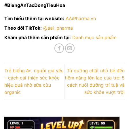
#BiengAnTacDongTieuHoa
Tìm hiểu thêm tại website:
AAiPharma.vn
Theo dõi TikTok:
@aai_pharma
Khám phá thêm sản phẩm tại:
Danh mục sản phẩm
Trẻ biếng ăn, người già yếu
Từ dưỡng chất nhỏ bé đến
– cách cải thiện sức khỏe
tiềm năng lớn lao của trẻ: 5
hiệu quả nhờ sữa cừu
cách nuôi dưỡng trí tuệ và
organic
sức khỏe vượt trội