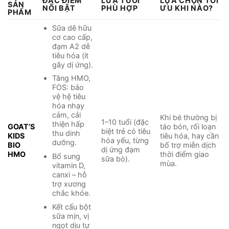
ĐẶC ĐIỂM
LỨA TUỔI
LỰA CHỌN TỐI
SẢN
NỔI BẬT
PHÙ HỢP
ƯU KHI NÀO?
PHẨM
Sữa dê hữu
cơ cao cấp,
đạm A2 dễ
tiêu hóa (ít
gây dị ứng).
Tăng HMO,
FOS: bảo
vệ hệ tiêu
hóa nhạy
cảm, cải
Khi bé thường bị
1–10 tuổi (đặc
thiện hấp
GOAT’S
táo bón, rối loạn
biệt trẻ có tiêu
thu dinh
KIDS
tiêu hóa, hay cần
hóa yếu, từng
dưỡng.
BIO
bổ trợ miễn dịch
dị ứng đạm
HMO
thời điểm giao
Bổ sung
sữa bò).
mùa.
vitamin D,
canxi – hỗ
trợ xương
chắc khỏe.
Kết cấu bột
sữa mịn, vị
ngọt dịu tự