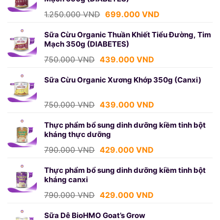
699.000 VND.
Giá
Giá
1.250.000
VND
699.000
VND
gốc
hiện
là:
tại
Sữa Cừu Organic Thuần Khiết Tiểu Đường, Tim
Mạch 350g (DIABETES)
1.250.000 VND.
là:
699.000 VND.
Giá
Giá
750.000
VND
439.000
VND
gốc
hiện
là:
tại
Sữa Cừu Organic Xương Khớp 350g (Canxi)
750.000 VND.
là:
439.000 VND.
Giá
Giá
750.000
VND
439.000
VND
gốc
hiện
là:
tại
Thực phẩm bổ sung dinh dưỡng kiềm tinh bột
kháng thực dưỡng
750.000 VND.
là:
439.000 VND.
Giá
Giá
790.000
VND
429.000
VND
gốc
hiện
là:
tại
Thực phẩm bổ sung dinh dưỡng kiềm tinh bột
kháng canxi
790.000 VND.
là:
429.000 VND.
Giá
Giá
790.000
VND
429.000
VND
gốc
hiện
là:
tại
Sữa Dê BioHMO Goat’s Grow