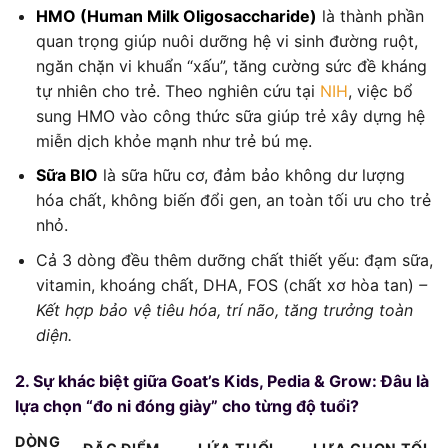
HMO (Human Milk Oligosaccharide)
là thành phần
quan trọng giúp nuôi dưỡng hệ vi sinh đường ruột,
ngăn chặn vi khuẩn “xấu”, tăng cường sức đề kháng
tự nhiên cho trẻ. Theo nghiên cứu tại
NIH
, việc bổ
sung HMO vào công thức sữa giúp trẻ xây dựng hệ
miễn dịch khỏe mạnh như trẻ bú mẹ.
Sữa BIO
là sữa hữu cơ, đảm bảo không dư lượng
hóa chất, không biến đổi gen, an toàn tối ưu cho trẻ
nhỏ.
Cả 3 dòng đều thêm dưỡng chất thiết yếu: đạm sữa,
vitamin, khoáng chất, DHA, FOS (chất xơ hòa tan)
–
Kết hợp bảo vệ tiêu hóa, trí não, tăng trưởng toàn
diện.
2. Sự khác biệt giữa Goat’s Kids, Pedia & Grow: Đâu là
lựa chọn “đo ni đóng giày” cho từng độ tuổi?
DÒNG