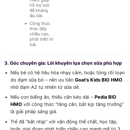
hỗ trợ sức
đề kháng
lâu dài.
Công thức
thúc đẩy
chiều cao,
phát triển trí
tuệ.
3. Góc chuyên gia: Lời khuyên lựa chọn sữa phù hợp
Nếu bé có hệ tiêu hóa nhạy cảm, hoặc từng rối loạn
do đạm sữa bò – nên ưu tiên
Goat’s Kids BIO HMO
nhờ đạm A2 tự nhiên từ sữa dê.
Nếu con biếng ăn, thiếu cân kéo dài –
Pedia BIO
HMO
với công thức “tăng cân, bắt kịp tăng trưởng”
là giải pháp sáng giá.
Trẻ đã “bắt nhịp” với vận động thể chất, học tập,
hoặc giai đoạn phát triển chiều cao mạnh mẽ từ 3