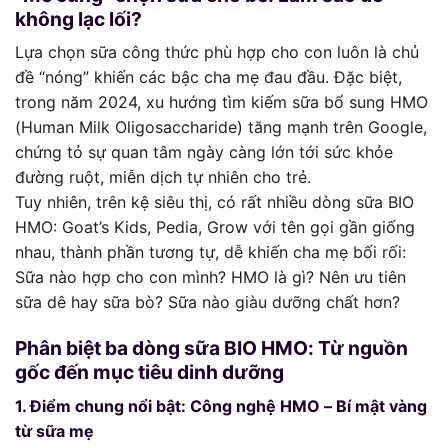
không lạc lối?
Lựa chọn sữa công thức phù hợp cho con luôn là chủ
đề “nóng” khiến các bậc cha mẹ đau đầu. Đặc biệt,
trong năm 2024, xu hướng tìm kiếm sữa bổ sung HMO
(Human Milk Oligosaccharide) tăng mạnh trên Google,
chứng tỏ sự quan tâm ngày càng lớn tới sức khỏe
đường ruột, miễn dịch tự nhiên cho trẻ.
Tuy nhiên, trên kệ siêu thị, có rất nhiều dòng sữa BIO
HMO: Goat’s Kids, Pedia, Grow với tên gọi gần giống
nhau, thành phần tương tự, dễ khiến cha mẹ bối rối:
Sữa nào hợp cho con mình? HMO là gì? Nên ưu tiên
sữa dê hay sữa bò? Sữa nào giàu dưỡng chất hơn?
Phân biệt ba dòng sữa BIO HMO: Từ nguồn
gốc đến mục tiêu dinh dưỡng
1. Điểm chung nổi bật: Công nghệ HMO – Bí mật vàng
từ sữa mẹ