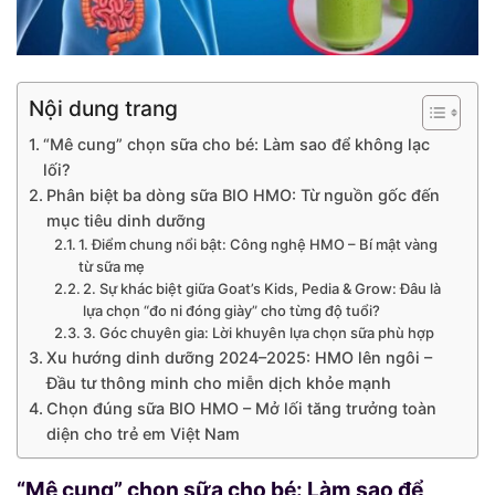
Nội dung trang
“Mê cung” chọn sữa cho bé: Làm sao để không lạc
lối?
Phân biệt ba dòng sữa BIO HMO: Từ nguồn gốc đến
mục tiêu dinh dưỡng
1. Điểm chung nổi bật: Công nghệ HMO – Bí mật vàng
từ sữa mẹ
2. Sự khác biệt giữa Goat’s Kids, Pedia & Grow: Đâu là
lựa chọn “đo ni đóng giày” cho từng độ tuổi?
3. Góc chuyên gia: Lời khuyên lựa chọn sữa phù hợp
Xu hướng dinh dưỡng 2024–2025: HMO lên ngôi –
Đầu tư thông minh cho miễn dịch khỏe mạnh
Chọn đúng sữa BIO HMO – Mở lối tăng trưởng toàn
diện cho trẻ em Việt Nam
“Mê cung” chọn sữa cho bé: Làm sao để