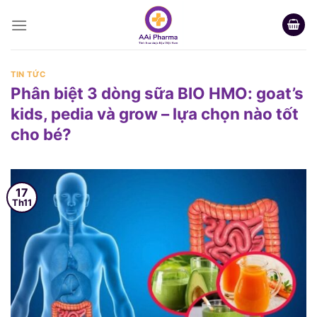
Skip
to
content
TIN TỨC
Phân biệt 3 dòng sữa BIO HMO: goat’s
kids, pedia và grow – lựa chọn nào tốt
cho bé?
17
Th11