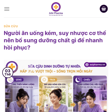
Skip
to
content
SỮA CỪU
Người ăn uống kém, suy nhược cơ thể
nên bổ sung dưỡng chất gì để nhanh
hồi phục?
03
Th6