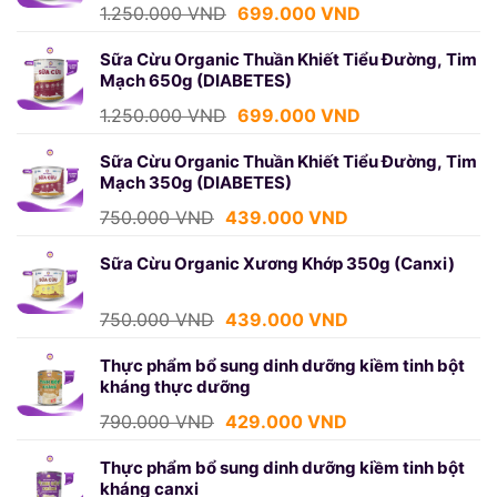
439.000 VND.
Giá
Giá
1.250.000
VND
699.000
VND
gốc
hiện
là:
tại
Sữa Cừu Organic Thuần Khiết Tiểu Đường, Tim
Mạch 650g (DIABETES)
1.250.000 VND.
là:
699.000 VND.
Giá
Giá
1.250.000
VND
699.000
VND
gốc
hiện
là:
tại
Sữa Cừu Organic Thuần Khiết Tiểu Đường, Tim
Mạch 350g (DIABETES)
1.250.000 VND.
là:
699.000 VND.
Giá
Giá
750.000
VND
439.000
VND
gốc
hiện
là:
tại
Sữa Cừu Organic Xương Khớp 350g (Canxi)
750.000 VND.
là:
439.000 VND.
Giá
Giá
750.000
VND
439.000
VND
gốc
hiện
là:
tại
Thực phẩm bổ sung dinh dưỡng kiềm tinh bột
kháng thực dưỡng
750.000 VND.
là:
439.000 VND.
Giá
Giá
790.000
VND
429.000
VND
gốc
hiện
là:
tại
Thực phẩm bổ sung dinh dưỡng kiềm tinh bột
kháng canxi
790.000 VND.
là: