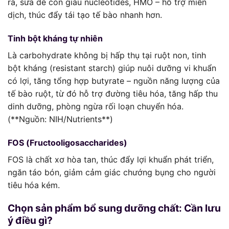
ra, sữa dê còn giàu nucleotides, HMO – hỗ trợ miễn
dịch, thúc đẩy tái tạo tế bào nhanh hơn.
Tinh bột kháng tự nhiên
Là carbohydrate không bị hấp thụ tại ruột non, tinh
bột kháng (resistant starch) giúp nuôi dưỡng vi khuẩn
có lợi, tăng tổng hợp butyrate – nguồn năng lượng của
tế bào ruột, từ đó hỗ trợ đường tiêu hóa, tăng hấp thu
dinh dưỡng, phòng ngừa rối loạn chuyển hóa.
(**Nguồn: NIH/Nutrients**)
FOS (Fructooligosaccharides)
FOS là chất xơ hòa tan, thúc đẩy lợi khuẩn phát triển,
ngăn táo bón, giảm cảm giác chướng bụng cho người
tiêu hóa kém.
Chọn sản phẩm bổ sung dưỡng chất: Cần lưu
ý điều gì?