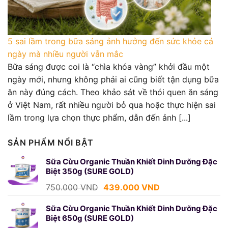
5 sai lầm trong bữa sáng ảnh hưởng đến sức khỏe cả
ngày mà nhiều người vẫn mắc
Bữa sáng được coi là “chìa khóa vàng” khởi đầu một
ngày mới, nhưng không phải ai cũng biết tận dụng bữa
ăn này đúng cách. Theo khảo sát về thói quen ăn sáng
ở Việt Nam, rất nhiều người bỏ qua hoặc thực hiện sai
lầm trong lựa chọn thực phẩm, dẫn đến ảnh [...]
SẢN PHẨM NỔI BẬT
Sữa Cừu Organic Thuần Khiết Dinh Dưỡng Đặc
Biệt 350g (SURE GOLD)
Giá
Giá
750.000
VND
439.000
VND
gốc
hiện
là:
tại
Sữa Cừu Organic Thuần Khiết Dinh Dưỡng Đặc
Biệt 650g (SURE GOLD)
750.000 VND.
là: