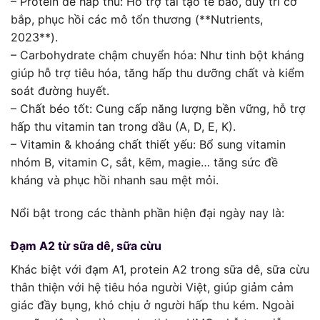
– Protein dễ hấp thu: Hỗ trợ tái tạo tế bào, duy trì cơ
bắp, phục hồi các mô tổn thương (**Nutrients,
2023**).
– Carbohydrate chậm chuyển hóa: Như tinh bột kháng
giúp hỗ trợ tiêu hóa, tăng hấp thu dưỡng chất và kiểm
soát đường huyết.
– Chất béo tốt: Cung cấp năng lượng bền vững, hỗ trợ
hấp thu vitamin tan trong dầu (A, D, E, K).
– Vitamin & khoáng chất thiết yếu: Bổ sung vitamin
nhóm B, vitamin C, sắt, kẽm, magie… tăng sức đề
kháng và phục hồi nhanh sau mệt mỏi.
Nổi bật trong các thành phần hiện đại ngày nay là:
Đạm A2 từ sữa dê, sữa cừu
Khác biệt với đạm A1, protein A2 trong sữa dê, sữa cừu
thân thiện với hệ tiêu hóa người Việt, giúp giảm cảm
giác đầy bụng, khó chịu ở người hấp thu kém. Ngoài