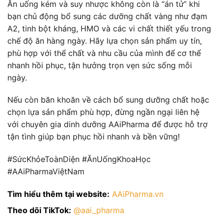
Ăn uống kém và suy nhược không còn là “án tử” khi
bạn chủ động bổ sung các dưỡng chất vàng như đạm
A2, tinh bột kháng, HMO và các vi chất thiết yếu trong
chế độ ăn hàng ngày. Hãy lựa chọn sản phẩm uy tín,
phù hợp với thể chất và nhu cầu của mình để cơ thể
nhanh hồi phục, tận hưởng trọn vẹn sức sống mỗi
ngày.
Nếu còn băn khoăn về cách bổ sung dưỡng chất hoặc
chọn lựa sản phẩm phù hợp, đừng ngần ngại liên hệ
với chuyên gia dinh dưỡng AAiPharma để được hỗ trợ
tận tình giúp bạn phục hồi nhanh và bền vững!
#SứcKhỏeToànDiện #ĂnUốngKhoaHọc
#AAiPharmaViệtNam
Tìm hiểu thêm tại website:
AAiPharma.vn
Theo dõi TikTok:
@aai_pharma