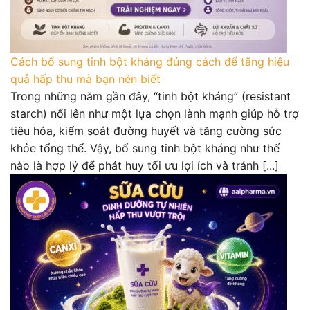
Cách bổ sung tinh bột kháng đúng cách để tăng hiệu
quả hấp thu mà bạn nên biết
Trong những năm gần đây, “tinh bột kháng” (resistant
starch) nổi lên như một lựa chọn lành mạnh giúp hỗ trợ
tiêu hóa, kiểm soát đường huyết và tăng cường sức
khỏe tổng thể. Vậy, bổ sung tinh bột kháng như thế
nào là hợp lý để phát huy tối ưu lợi ích và tránh [...]