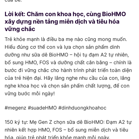
Lời kết: Chăm con khoa học, cùng BioHMO
xây dựng nền tảng miễn dịch và tiêu hóa
vững chắc
Trẻ khỏe mạnh là điều ba mẹ nào cũng mong muốn.
Hiểu đúng cơ thể con và lựa chọn sản phẩm dinh
dưỡng như sữa dê BioHMO – hội tụ đạm A2 tự nhiên,
bổ sung HMO, FOS và dưỡng chất cân bằng – chính là
bước đi vững chắc cho hành trình phát triển toàn diện
của trẻ hiện đại. Hãy lắng nghe nhu cầu của con, lắng
nghe khoa học và chọn sản phẩm chất lượng, để con
vững bước mỗi ngày!
#megenz #suadeHMO #dinhduongkhoahoc
150 ký tự: Mẹ Gen Z chọn sữa dê BioHMO: Đạm A2 tự
nhiên kết hợp HMO, FOS – bổ sung miễn dịch và tiêu
hóa, giúp trẻ phát triển khỏe mạnh mỗi ngày.