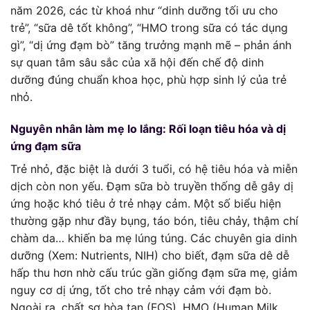
năm 2026, các từ khoá như “dinh dưỡng tối ưu cho
trẻ”, “sữa dê tốt không”, “HMO trong sữa có tác dụng
gì”, “dị ứng đạm bò” tăng trưởng mạnh mẽ – phản ánh
sự quan tâm sâu sắc của xã hội đến chế độ dinh
dưỡng đúng chuẩn khoa học, phù hợp sinh lý của trẻ
nhỏ.
Nguyên nhân làm mẹ lo lắng: Rối loạn tiêu hóa và dị
ứng đạm sữa
Trẻ nhỏ, đặc biệt là dưới 3 tuổi, có hệ tiêu hóa và miễn
dịch còn non yếu. Đạm sữa bò truyền thống dễ gây dị
ứng hoặc khó tiêu ở trẻ nhạy cảm. Một số biểu hiện
thường gặp như đầy bụng, táo bón, tiêu chảy, thậm chí
chàm da… khiến ba mẹ lúng túng. Các chuyên gia dinh
dưỡng (Xem: Nutrients, NIH) cho biết, đạm sữa dê dễ
hấp thu hơn nhờ cấu trúc gần giống đạm sữa mẹ, giảm
nguy cơ dị ứng, tốt cho trẻ nhạy cảm với đạm bò.
Ngoài ra, chất sơ hòa tan (FOS), HMO (Human Milk