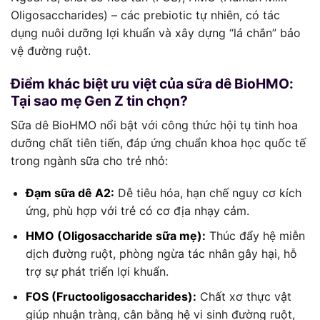
Oligosaccharides) – các prebiotic tự nhiên, có tác
dụng nuôi dưỡng lợi khuẩn và xây dựng “lá chắn” bảo
vệ đường ruột.
Điểm khác biệt ưu việt của sữa dê BioHMO:
Tại sao mẹ Gen Z tin chọn?
Sữa dê BioHMO nổi bật với công thức hội tụ tinh hoa
dưỡng chất tiên tiến, đáp ứng chuẩn khoa học quốc tế
trong ngành sữa cho trẻ nhỏ:
Đạm sữa dê A2:
Dễ tiêu hóa, hạn chế nguy cơ kích
ứng, phù hợp với trẻ có cơ địa nhạy cảm.
HMO (Oligosaccharide sữa mẹ):
Thúc đẩy hệ miễn
dịch đường ruột, phòng ngừa tác nhân gây hại, hỗ
trợ sự phát triển lợi khuẩn.
FOS (Fructooligosaccharides):
Chất xơ thực vật
giúp nhuận tràng, cân bằng hệ vi sinh đường ruột,