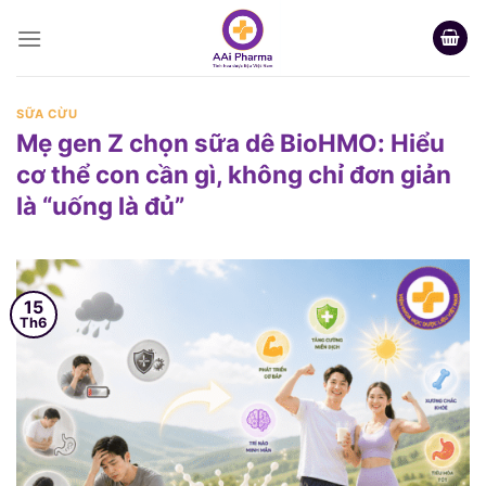
Skip
to
content
SỮA CỪU
Mẹ gen Z chọn sữa dê BioHMO: Hiểu
cơ thể con cần gì, không chỉ đơn giản
là “uống là đủ”
15
Th6