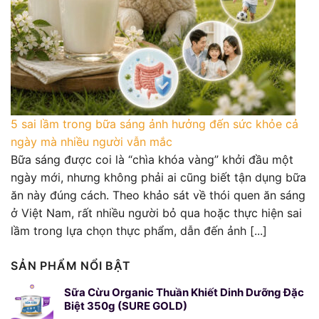
5 sai lầm trong bữa sáng ảnh hưởng đến sức khỏe cả
ngày mà nhiều người vẫn mắc
Bữa sáng được coi là “chìa khóa vàng” khởi đầu một
ngày mới, nhưng không phải ai cũng biết tận dụng bữa
ăn này đúng cách. Theo khảo sát về thói quen ăn sáng
ở Việt Nam, rất nhiều người bỏ qua hoặc thực hiện sai
lầm trong lựa chọn thực phẩm, dẫn đến ảnh [...]
SẢN PHẨM NỔI BẬT
Sữa Cừu Organic Thuần Khiết Dinh Dưỡng Đặc
Biệt 350g (SURE GOLD)