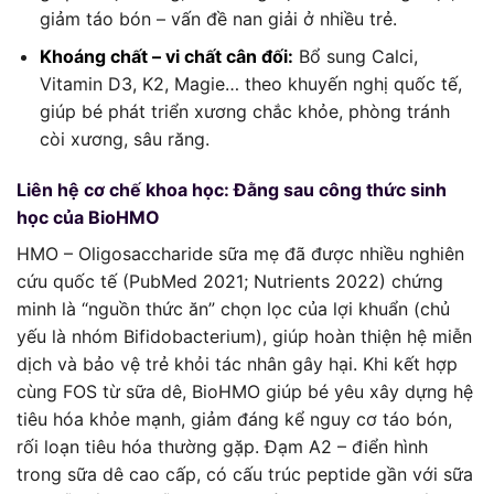
giảm táo bón – vấn đề nan giải ở nhiều trẻ.
Khoáng chất – vi chất cân đối:
Bổ sung Calci,
Vitamin D3, K2, Magie… theo khuyến nghị quốc tế,
giúp bé phát triển xương chắc khỏe, phòng tránh
còi xương, sâu răng.
Liên hệ cơ chế khoa học: Đằng sau công thức sinh
học của BioHMO
HMO – Oligosaccharide sữa mẹ đã được nhiều nghiên
cứu quốc tế (PubMed 2021; Nutrients 2022) chứng
minh là “nguồn thức ăn” chọn lọc của lợi khuẩn (chủ
yếu là nhóm Bifidobacterium), giúp hoàn thiện hệ miễn
dịch và bảo vệ trẻ khỏi tác nhân gây hại. Khi kết hợp
cùng FOS từ sữa dê, BioHMO giúp bé yêu xây dựng hệ
tiêu hóa khỏe mạnh, giảm đáng kể nguy cơ táo bón,
rối loạn tiêu hóa thường gặp. Đạm A2 – điển hình
trong sữa dê cao cấp, có cấu trúc peptide gần với sữa