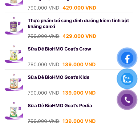
439.000 VND.
Giá
Giá
790.000
VND
429.000
VND
gốc
hiện
là:
tại
Thực phẩm bổ sung dinh dưỡng kiềm tinh bột
kháng canxi
790.000 VND.
là:
429.000 VND.
Giá
Giá
790.000
VND
429.000
VND
gốc
hiện
là:
tại
Sữa Dê BioHMO Goat’s Grow
790.000 VND.
là:
429.000 VND.
Giá
Giá
790.000
VND
139.000
VND
gốc
hiện
là:
tại
Sữa Dê BioHMO Goat’s Kids
790.000 VND.
là:
139.000 VND.
Giá
Giá
790.000
VND
139.000
VND
gốc
hiện
là:
tại
Sữa Dê BioHMO Goat’s Pedia
790.000 VND.
là:
139.000 VND.
Giá
Giá
790.000
VND
139.000
VND
gốc
hiện
là:
tại