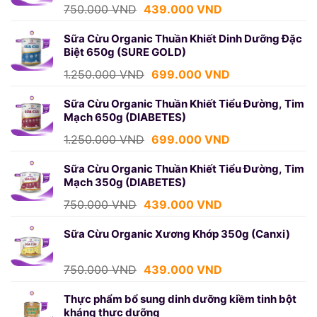
Giá
Giá
750.000
VND
439.000
VND
gốc
hiện
là:
tại
Sữa Cừu Organic Thuần Khiết Dinh Dưỡng Đặc
Biệt 650g (SURE GOLD)
750.000 VND.
là:
439.000 VND.
Giá
Giá
1.250.000
VND
699.000
VND
gốc
hiện
là:
tại
Sữa Cừu Organic Thuần Khiết Tiểu Đường, Tim
Mạch 650g (DIABETES)
1.250.000 VND.
là:
699.000 VND.
Giá
Giá
1.250.000
VND
699.000
VND
gốc
hiện
là:
tại
Sữa Cừu Organic Thuần Khiết Tiểu Đường, Tim
Mạch 350g (DIABETES)
1.250.000 VND.
là:
699.000 VND.
Giá
Giá
750.000
VND
439.000
VND
gốc
hiện
là:
tại
Sữa Cừu Organic Xương Khớp 350g (Canxi)
750.000 VND.
là:
439.000 VND.
Giá
Giá
750.000
VND
439.000
VND
gốc
hiện
là:
tại
Thực phẩm bổ sung dinh dưỡng kiềm tinh bột
kháng thực dưỡng
750.000 VND.
là: