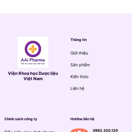
790.000 VND.
là:
139.000 VND.
Thông tin
Giới thiệu
Sản phẩm
Viện Khoa học Dược liệu
Kiến thức
Việt Nam
Liên hệ
Chính sách công ty
Hotline liên hệ
0962.320.120