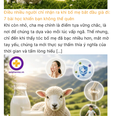
Điều nhiều người chỉ nhận ra khi bố mẹ bắt đầu già đi:
7 bài học khiến bạn không thể quên
Khi còn nhỏ, cha mẹ chính là điểm tựa vững chắc, là
nơi để chúng ta dựa vào mỗi lúc vấp ngã. Thế nhưng,
chỉ đến khi thấy tóc bố mẹ đã bạc nhiều hơn, mắt mờ
tay yếu, chúng ta mới thực sự thấm thía ý nghĩa của
thời gian và tấm lòng hiếu [...]