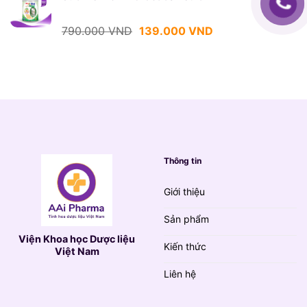
790.000 VND.
là:
139.000 VND.
Giá
Giá
790.000
VND
139.000
VND
gốc
hiện
là:
tại
790.000 VND.
là:
139.000 VND.
Thông tin
Giới thiệu
Sản phẩm
Viện Khoa học Dược liệu
Kiến thức
Việt Nam
Liên hệ