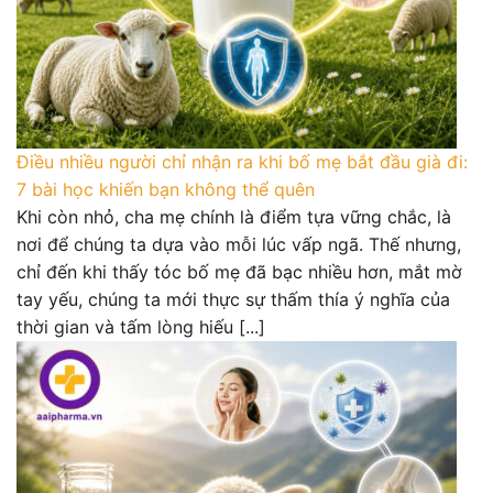
Điều nhiều người chỉ nhận ra khi bố mẹ bắt đầu già đi:
7 bài học khiến bạn không thể quên
Khi còn nhỏ, cha mẹ chính là điểm tựa vững chắc, là
nơi để chúng ta dựa vào mỗi lúc vấp ngã. Thế nhưng,
chỉ đến khi thấy tóc bố mẹ đã bạc nhiều hơn, mắt mờ
tay yếu, chúng ta mới thực sự thấm thía ý nghĩa của
thời gian và tấm lòng hiếu [...]