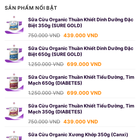
SẢN PHẨM NỔI BẬT
Sữa Cừu Organic Thuần Khiết Dinh Dưỡng Đặc
Biệt 350g (SURE GOLD)
Giá
Giá
750.000
VND
439.000
VND
gốc
hiện
là:
tại
Sữa Cừu Organic Thuần Khiết Dinh Dưỡng Đặc
Biệt 650g (SURE GOLD)
750.000 VND.
là:
439.000 VND.
Giá
Giá
1.250.000
VND
699.000
VND
gốc
hiện
là:
tại
Sữa Cừu Organic Thuần Khiết Tiểu Đường, Tim
Mạch 650g (DIABETES)
1.250.000 VND.
là:
699.000 VND.
Giá
Giá
1.250.000
VND
699.000
VND
gốc
hiện
là:
tại
Sữa Cừu Organic Thuần Khiết Tiểu Đường, Tim
Mạch 350g (DIABETES)
1.250.000 VND.
là:
699.000 VND.
Giá
Giá
750.000
VND
439.000
VND
gốc
hiện
là:
tại
Sữa Cừu Organic Xương Khớp 350g (Canxi)