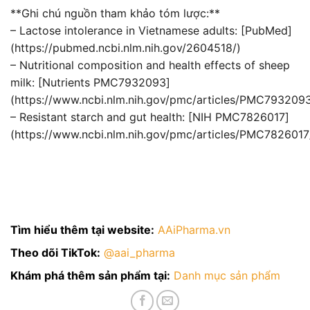
**Ghi chú nguồn tham khảo tóm lược:**
– Lactose intolerance in Vietnamese adults: [PubMed]
(https://pubmed.ncbi.nlm.nih.gov/2604518/)
– Nutritional composition and health effects of sheep
milk: [Nutrients PMC7932093]
(https://www.ncbi.nlm.nih.gov/pmc/articles/PMC7932093
– Resistant starch and gut health: [NIH PMC7826017]
(https://www.ncbi.nlm.nih.gov/pmc/articles/PMC7826017
Tìm hiểu thêm tại website:
AAiPharma.vn
Theo dõi TikTok:
@aai_pharma
Khám phá thêm sản phẩm tại:
Danh mục sản phẩm