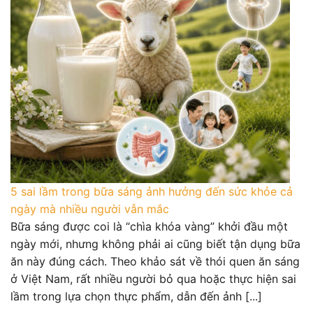
5 sai lầm trong bữa sáng ảnh hưởng đến sức khỏe cả
ngày mà nhiều người vẫn mắc
Bữa sáng được coi là “chìa khóa vàng” khởi đầu một
ngày mới, nhưng không phải ai cũng biết tận dụng bữa
ăn này đúng cách. Theo khảo sát về thói quen ăn sáng
ở Việt Nam, rất nhiều người bỏ qua hoặc thực hiện sai
lầm trong lựa chọn thực phẩm, dẫn đến ảnh [...]