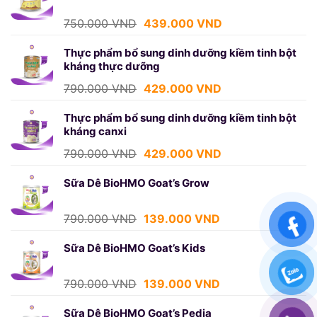
750.000 VND.
là:
439.000 VND.
Giá
Giá
750.000
VND
439.000
VND
gốc
hiện
là:
tại
Thực phẩm bổ sung dinh dưỡng kiềm tinh bột
kháng thực dưỡng
750.000 VND.
là:
439.000 VND.
Giá
Giá
790.000
VND
429.000
VND
gốc
hiện
là:
tại
Thực phẩm bổ sung dinh dưỡng kiềm tinh bột
kháng canxi
790.000 VND.
là:
429.000 VND.
Giá
Giá
790.000
VND
429.000
VND
gốc
hiện
là:
tại
Sữa Dê BioHMO Goat’s Grow
790.000 VND.
là:
429.000 VND.
Giá
Giá
790.000
VND
139.000
VND
gốc
hiện
là:
tại
Sữa Dê BioHMO Goat’s Kids
790.000 VND.
là:
139.000 VND.
Giá
Giá
790.000
VND
139.000
VND
gốc
hiện
là:
tại
Sữa Dê BioHMO Goat’s Pedia