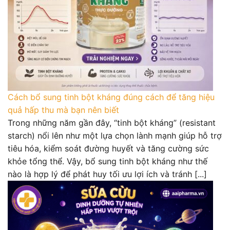
Cách bổ sung tinh bột kháng đúng cách để tăng hiệu
quả hấp thu mà bạn nên biết
Trong những năm gần đây, “tinh bột kháng” (resistant
starch) nổi lên như một lựa chọn lành mạnh giúp hỗ trợ
tiêu hóa, kiểm soát đường huyết và tăng cường sức
khỏe tổng thể. Vậy, bổ sung tinh bột kháng như thế
nào là hợp lý để phát huy tối ưu lợi ích và tránh [...]