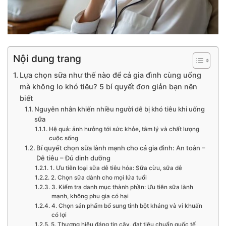
Nội dung trang
Lựa chọn sữa như thế nào để cả gia đình cùng uống
mà không lo khó tiêu? 5 bí quyết đơn giản bạn nên
biết
Nguyên nhân khiến nhiều người dễ bị khó tiêu khi uống
sữa
Hệ quả: ảnh hưởng tới sức khỏe, tâm lý và chất lượng
cuộc sống
Bí quyết chọn sữa lành mạnh cho cả gia đình: An toàn –
Dễ tiêu – Đủ dinh dưỡng
1. Ưu tiên loại sữa dễ tiêu hóa: Sữa cừu, sữa dê
2. Chọn sữa dành cho mọi lứa tuổi
3. Kiểm tra danh mục thành phần: Ưu tiên sữa lành
mạnh, không phụ gia có hại
4. Chọn sản phẩm bổ sung tinh bột kháng và vi khuẩn
có lợi
5. Thương hiệu đáng tin cậy, đạt tiêu chuẩn quốc tế