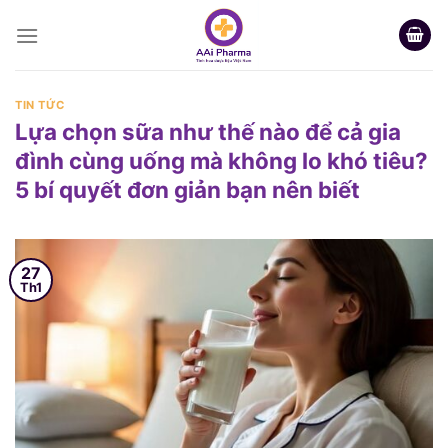
Skip
to
content
TIN TỨC
Lựa chọn sữa như thế nào để cả gia
đình cùng uống mà không lo khó tiêu?
5 bí quyết đơn giản bạn nên biết
27
Th1