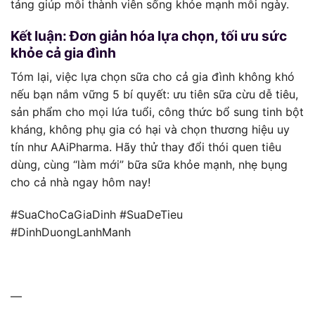
tảng giúp mỗi thành viên sống khỏe mạnh mỗi ngày.
Kết luận: Đơn giản hóa lựa chọn, tối ưu sức
khỏe cả gia đình
Tóm lại, việc lựa chọn sữa cho cả gia đình không khó
nếu bạn nắm vững 5 bí quyết: ưu tiên sữa cừu dễ tiêu,
sản phẩm cho mọi lứa tuổi, công thức bổ sung tinh bột
kháng, không phụ gia có hại và chọn thương hiệu uy
tín như AAiPharma. Hãy thử thay đổi thói quen tiêu
dùng, cùng “làm mới” bữa sữa khỏe mạnh, nhẹ bụng
cho cả nhà ngay hôm nay!
#SuaChoCaGiaDinh #SuaDeTieu
#DinhDuongLanhManh
—