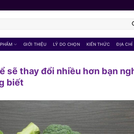
 PHẨM
GIỚI THIỆU
LÝ DO CHỌN
KIẾN THỨC
ĐỊA CHỈ
ể sẽ thay đổi nhiều hơn bạn ngh
g biết