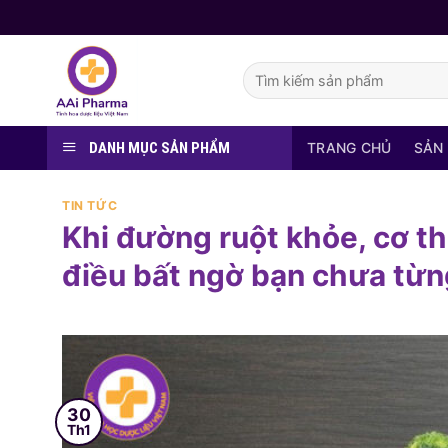
Skip
to
content
Tìm
kiếm:
DANH MỤC SẢN PHẨM
TRANG CHỦ
SẢN
TIN TỨC
Khi đường ruột khỏe, cơ th
điều bất ngờ bạn chưa từn
30
Th1