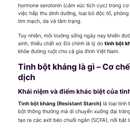
hormone serotonin (cảm xúc tích cực) trong cơ
việc hấp thu dinh dưỡng, loại bỏ độc tố, phòng 
tim mạch, da và tâm trạng.
Tuy nhiên, môi trường sống ngày nay khiến đườ
sinh, thiếu chất xơ. Đó chính là lý do
tinh bột 
khỏe đường ruột cho cả gia đình Việt Nam.
Tinh bột kháng là gì – Cơ chế
dịch
Khái niệm và điểm khác biệt của tin
Tinh bột kháng (Resistant Starch)
là loại tinh
bột thông thường mà di chuyển xuống đại tràng.
tạo ra các axit béo chuỗi ngắn (SCFA), nổi bật 