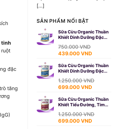
[...]
SẢN PHẨM NỔI BẬT
kích
Sữa Cừu Organic Thuần
Khiết Dinh Dưỡng Đặc
g
tinh
Biệt 350g (SURE GOLD)
750.000
VND
 ruột
Giá
Giá
439.000
VND
gốc
hiện
Sữa Cừu Organic Thuần
là:
tại
áng đặc
Khiết Dinh Dưỡng Đặc
750.000 VND.
là:
Biệt 650g (SURE GOLD)
439.000 VND.
1.250.000
VND
Giá
Giá
699.000
VND
trò tăng
gốc
hiện
xương
Sữa Cừu Organic Thuần
là:
tại
Khiết Tiểu Đường, Tim
1.250.000 VND.
là:
Mạch 650g (DIABETES)
699.000 VND.
1.250.000
VND
 IgG)
Giá
Giá
699.000
VND
gốc
hiện