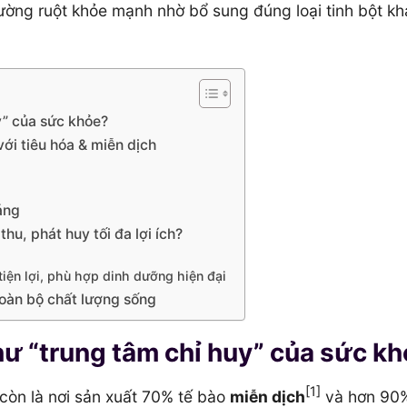
ường ruột khỏe mạnh nhờ bổ sung đúng loại tinh bột k
y” của sức khỏe?
với tiêu hóa & miễn dịch
áng
hu, phát huy tối đa lợi ích?
iện lợi, phù hợp dinh dưỡng hiện đại
 toàn bộ chất lượng sống
hư “trung tâm chỉ huy” của sức k
[1]
 còn là nơi sản xuất 70% tế bào
miễn dịch
và hơn 90