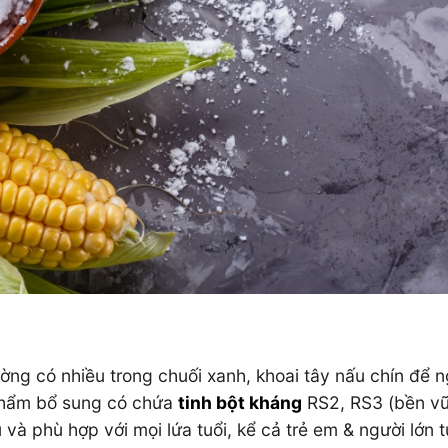
ng có nhiều trong chuối xanh, khoai tây nấu chín để n
phẩm bổ sung có chứa
tinh bột kháng
RS2, RS3 (bền vữ
à phù hợp với mọi lứa tuổi, kể cả trẻ em & người lớn t