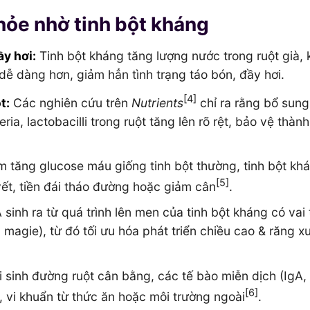
khỏe nhờ tinh bột kháng
y hơi:
Tinh bột kháng tăng lượng nước trong ruột già, 
dễ dàng hơn, giảm hẳn tình trạng táo bón, đầy hơi.
[4]
t:
Các nghiên cứu trên
Nutrients
chỉ ra rằng bổ sun
ia, lactobacilli trong ruột tăng lên rõ rệt, bảo vệ thành
m tăng glucose máu giống tinh bột thường, tinh bột kh
[5]
ết, tiền đái tháo đường hoặc giảm cân
.
sinh ra từ quá trình lên men của tinh bột kháng có vai 
magie), từ đó tối ưu hóa phát triển chiều cao & răng 
i sinh đường ruột cân bằng, các tế bào miễn dịch (IgA,
[6]
, vi khuẩn từ thức ăn hoặc môi trường ngoài
.