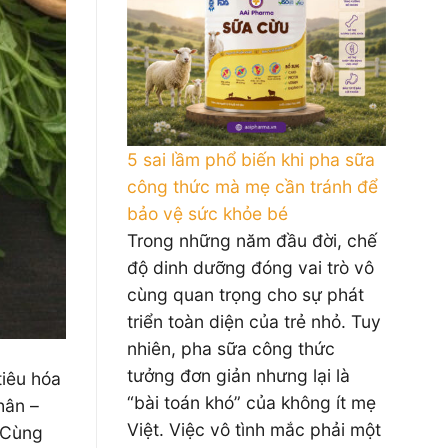
5 sai lầm phổ biến khi pha sữa
công thức mà mẹ cần tránh để
bảo vệ sức khỏe bé
Trong những năm đầu đời, chế
độ dinh dưỡng đóng vai trò vô
cùng quan trọng cho sự phát
triển toàn diện của trẻ nhỏ. Tuy
nhiên, pha sữa công thức
tưởng đơn giản nhưng lại là
tiêu hóa
“bài toán khó” của không ít mẹ
hân –
Việt. Việc vô tình mắc phải một
 Cùng