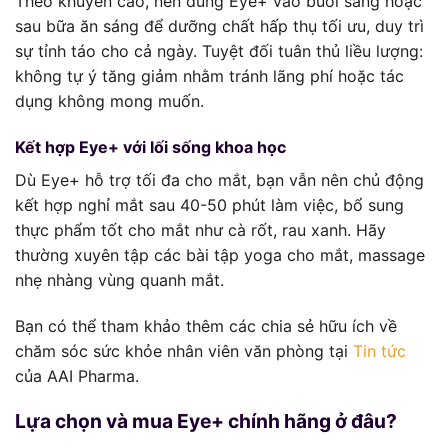
Theo khuyến cáo, nên dùng Eye+ vào buổi sáng hoặc
sau bữa ăn sáng để dưỡng chất hấp thụ tối ưu, duy trì
sự tỉnh táo cho cả ngày. Tuyệt đối tuân thủ liều lượng:
không tự ý tăng giảm nhằm tránh lãng phí hoặc tác
dụng không mong muốn.
Kết hợp Eye+ với lối sống khoa học
Dù Eye+ hỗ trợ tối đa cho mắt, bạn vẫn nên chủ động
kết hợp nghỉ mắt sau 40-50 phút làm việc, bổ sung
thực phẩm tốt cho mắt như cà rốt, rau xanh. Hãy
thường xuyên tập các bài tập yoga cho mắt, massage
nhẹ nhàng vùng quanh mắt.
Bạn có thể tham khảo thêm các chia sẻ hữu ích về
chăm sóc sức khỏe nhân viên văn phòng tại
Tin tức
của AAI Pharma.
Lựa chọn và mua Eye+ chính hãng ở đâu?