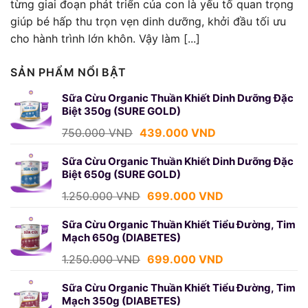
từng giai đoạn phát triển của con là yếu tố quan trọng
giúp bé hấp thu trọn vẹn dinh dưỡng, khởi đầu tối ưu
cho hành trình lớn khôn. Vậy làm [...]
SẢN PHẨM NỔI BẬT
Sữa Cừu Organic Thuần Khiết Dinh Dưỡng Đặc
Biệt 350g (SURE GOLD)
Giá
Giá
750.000
VND
439.000
VND
gốc
hiện
là:
tại
Sữa Cừu Organic Thuần Khiết Dinh Dưỡng Đặc
Biệt 650g (SURE GOLD)
750.000 VND.
là:
439.000 VND.
Giá
Giá
1.250.000
VND
699.000
VND
gốc
hiện
là:
tại
Sữa Cừu Organic Thuần Khiết Tiểu Đường, Tim
Mạch 650g (DIABETES)
1.250.000 VND.
là:
699.000 VND.
Giá
Giá
1.250.000
VND
699.000
VND
gốc
hiện
là:
tại
Sữa Cừu Organic Thuần Khiết Tiểu Đường, Tim
Mạch 350g (DIABETES)
1.250.000 VND.
là: