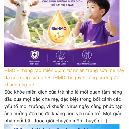
HMO – “hàng rào miễn dịch” tự nhiên trong sữa mẹ nay
đã có trong sữa dê BioHMO: bí quyết tăng cường đề
kháng cho bé
Sức khỏe miễn dịch của trẻ nhỏ là mối quan tâm hàng
đầu của mọi bậc cha mẹ, đặc biệt trong bối cảnh các
yếu tố môi trường, vi khuẩn, virus ngày càng phức tạp
ảnh hưởng đến hệ đề kháng non yếu của trẻ. Một giải
pháp nổi bật được giới chuyên môn khuyến [...]