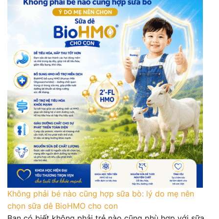
Không phải bé nào cũng hợp sữa bò: lý do mẹ nên
chọn sữa dê BioHMO cho con
Bạn có biết không phải trẻ nào cũng phù hợp với sữa