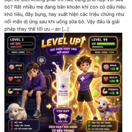
bò? Rất nhiều mẹ đang băn khoăn khi con có dấu hiệu
khó tiêu, đầy bụng, hay xuất hiện các triệu chứng như
nổi mẩn dị ứng sau khi uống sữa bò. Vậy đâu là giải
pháp thay thế tối ưu – an [...]