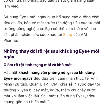
cơ cận thị, khô mắt, đau đầu và sút giảm năng suất
làm việc.
Sử dụng Eye+ mỗi ngày giúp bổ sung các dưỡng chất
tiêu chuẩn, bảo vệ mắt trước tác động tiêu cực từ môi
trường công nghệ cao. Bạn có thể xem thêm về các
sản phẩm chăm sóc sức khỏe tại
Shop
của AAI
Pharma.
Những thay đổi rõ rệt sau khi dùng Eye+ mỗi
ngày
Giảm rõ rệt tình trạng mỏi và khô mắt
Hầu hết
khách hàng văn phòng nói gì sau khi dùng
Eye+ mỗi ngày?
đều dựa trên cảm nhận thực tế. Anh
Minh (26 tuổi, Quận 1, TP.HCM) chia sẻ: “Trước đây tôi
thường xuyên bị cay mắt, ngứa, thậm chí chảy nước
mắt khi làm việc lâu. Sau một tuần dùng Eye+, triệu
chứng gần như biến mất.”