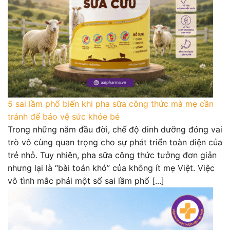
5 sai lầm phổ biến khi pha sữa công thức mà mẹ cần
tránh để bảo vệ sức khỏe bé
Trong những năm đầu đời, chế độ dinh dưỡng đóng vai
trò vô cùng quan trọng cho sự phát triển toàn diện của
trẻ nhỏ. Tuy nhiên, pha sữa công thức tưởng đơn giản
nhưng lại là “bài toán khó” của không ít mẹ Việt. Việc
vô tình mắc phải một số sai lầm phổ [...]