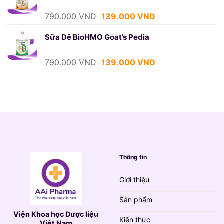
790.000 VND.
là:
139.000 VND.
Giá
Giá
790.000
VND
139.000
VND
gốc
hiện
là:
tại
Sữa Dê BioHMO Goat’s Pedia
790.000 VND.
là:
139.000 VND.
Giá
Giá
790.000
VND
139.000
VND
gốc
hiện
là:
tại
790.000 VND.
là:
139.000 VND.
Thông tin
Giới thiệu
Sản phẩm
Viện Khoa học Dược liệu
Kiến thức
Việt Nam