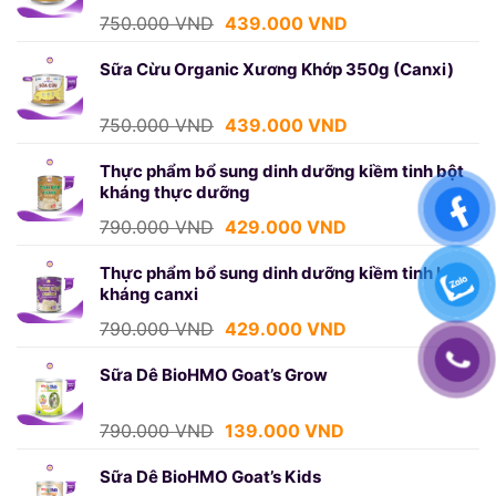
699.000 VND.
Giá
Giá
750.000
VND
439.000
VND
gốc
hiện
là:
tại
Sữa Cừu Organic Xương Khớp 350g (Canxi)
750.000 VND.
là:
439.000 VND.
Giá
Giá
750.000
VND
439.000
VND
gốc
hiện
là:
tại
Thực phẩm bổ sung dinh dưỡng kiềm tinh bột
kháng thực dưỡng
750.000 VND.
là:
439.000 VND.
Giá
Giá
790.000
VND
429.000
VND
gốc
hiện
là:
tại
Thực phẩm bổ sung dinh dưỡng kiềm tinh bột
kháng canxi
790.000 VND.
là:
429.000 VND.
Giá
Giá
790.000
VND
429.000
VND
gốc
hiện
là:
tại
Sữa Dê BioHMO Goat’s Grow
790.000 VND.
là:
429.000 VND.
Giá
Giá
790.000
VND
139.000
VND
gốc
hiện
là:
tại
Sữa Dê BioHMO Goat’s Kids