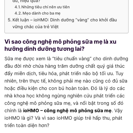
đủ, hiệu quả?
Những tiêu chí nên ưu tiên
Mẹo dành cho ba mẹ
Kết luận – ioHMO: Dinh dưỡng “vàng” cho khởi đầu
vững chắc của trẻ Việt
Vì sao công nghệ mô phỏng sữa mẹ là xu
hưỡng dinh dưỡng tương lai?
Sữa mẹ được xem là “tiêu chuẩn vàng” cho dinh dưỡng
đầu đời nhờ chứa hàng trăm dưỡng chất quý giá thúc
đẩy miễn dịch, tiêu hóa, phát triển não bộ tối ưu. Tuy
nhiên, trên thực tế, không phải mẹ nào cũng có đủ sữa
hoặc điều kiện cho con bú hoàn toàn. Đó là lý do các
nhà khoa học không ngừng nghiên cứu phát triển các
công nghệ mô phỏng sữa mẹ, và nổi bật trong số đó
chính là
ioHMO – công nghệ mô phỏng sữa mẹ
. Vậy
ioHMO là gì? Và vì sao ioHMO giúp trẻ hấp thu, phát
triển toàn diện hơn?