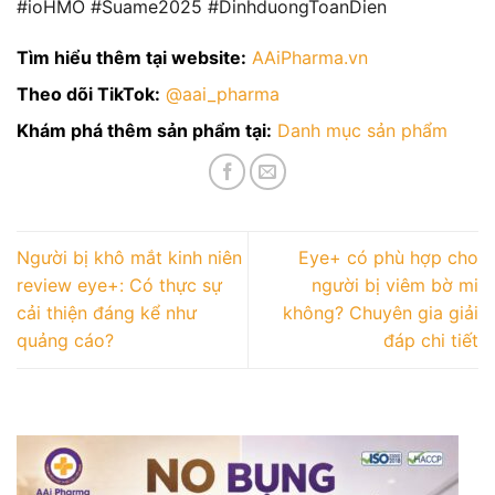
#ioHMO #Suame2025 #DinhduongToanDien
Tìm hiểu thêm tại website:
AAiPharma.vn
Theo dõi TikTok:
@aai_pharma
Khám phá thêm sản phẩm tại:
Danh mục sản phẩm
Người bị khô mắt kinh niên
Eye+ có phù hợp cho
review eye+: Có thực sự
người bị viêm bờ mi
cải thiện đáng kể như
không? Chuyên gia giải
quảng cáo?
đáp chi tiết