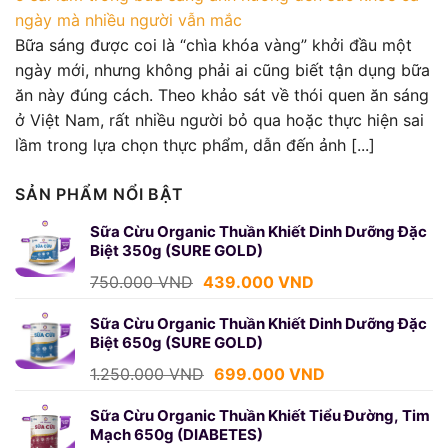
ngày mà nhiều người vẫn mắc
Bữa sáng được coi là “chìa khóa vàng” khởi đầu một
ngày mới, nhưng không phải ai cũng biết tận dụng bữa
ăn này đúng cách. Theo khảo sát về thói quen ăn sáng
ở Việt Nam, rất nhiều người bỏ qua hoặc thực hiện sai
lầm trong lựa chọn thực phẩm, dẫn đến ảnh [...]
SẢN PHẨM NỔI BẬT
Sữa Cừu Organic Thuần Khiết Dinh Dưỡng Đặc
Biệt 350g (SURE GOLD)
Giá
Giá
750.000
VND
439.000
VND
gốc
hiện
là:
tại
Sữa Cừu Organic Thuần Khiết Dinh Dưỡng Đặc
Biệt 650g (SURE GOLD)
750.000 VND.
là:
439.000 VND.
Giá
Giá
1.250.000
VND
699.000
VND
gốc
hiện
là:
tại
Sữa Cừu Organic Thuần Khiết Tiểu Đường, Tim
Mạch 650g (DIABETES)
1.250.000 VND.
là: