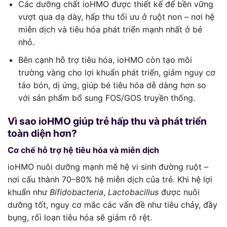
Các dưỡng chất ioHMO được thiết kế để bền vững
vượt qua dạ dày, hấp thu tối ưu ở ruột non – nơi hệ
miễn dịch và tiêu hóa phát triển mạnh nhất ở bé
nhỏ.
Bên cạnh hỗ trợ tiêu hóa, ioHMO còn tạo môi
trường vàng cho lợi khuẩn phát triển, giảm nguy cơ
táo bón, dị ứng, giúp bé tiêu hóa dễ dàng hơn so
với sản phẩm bổ sung FOS/GOS truyền thống.
Vì sao ioHMO giúp trẻ hấp thu và phát triển
toàn diện hơn?
Cơ chế hỗ trợ hệ tiêu hóa và miễn dịch
ioHMO nuôi dưỡng mạnh mẽ hệ vi sinh đường ruột –
nơi cấu thành 70–80% hệ miễn dịch của trẻ. Khi hệ lợi
khuẩn như
Bifidobacteria
,
Lactobacillus
được nuôi
dưỡng tốt, nguy cơ mắc các vấn đề như tiêu chảy, đầy
bụng, rối loạn tiêu hóa sẽ giảm rõ rệt.