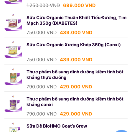
699.000 VND.
Giá
Giá
1.250.000
VND
699.000
VND
gốc
hiện
là:
tại
Sữa Cừu Organic Thuần Khiết Tiểu Đường, Tim
Mạch 350g (DIABETES)
1.250.000 VND.
là:
699.000 VND.
Giá
Giá
750.000
VND
439.000
VND
gốc
hiện
là:
tại
Sữa Cừu Organic Xương Khớp 350g (Canxi)
750.000 VND.
là:
439.000 VND.
Giá
Giá
750.000
VND
439.000
VND
gốc
hiện
là:
tại
Thực phẩm bổ sung dinh dưỡng kiềm tinh bột
kháng thực dưỡng
750.000 VND.
là:
439.000 VND.
Giá
Giá
790.000
VND
429.000
VND
gốc
hiện
là:
tại
Thực phẩm bổ sung dinh dưỡng kiềm tinh bột
kháng canxi
790.000 VND.
là:
429.000 VND.
Giá
Giá
790.000
VND
429.000
VND
gốc
hiện
là:
tại
Sữa Dê BioHMO Goat’s Grow
790.000 VND.
là: