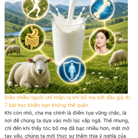
Điều nhiều người chỉ nhận ra khi bố mẹ bắt đầu già đi:
7 bài học khiến bạn không thể quên
Khi còn nhỏ, cha mẹ chính là điểm tựa vững chắc, là
nơi để chúng ta dựa vào mỗi lúc vấp ngã. Thế nhưng,
chỉ đến khi thấy tóc bố mẹ đã bạc nhiều hơn, mắt mờ
tay yếu, chúng ta mới thực sự thấm thía ý nghĩa của