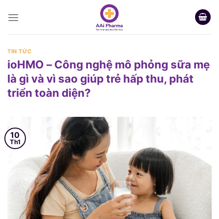
Skip
to
content
TIN TỨC
ioHMO – Công nghệ mô phỏng sữa mẹ
là gì và vì sao giúp trẻ hấp thu, phát
triển toàn diện?
10
Th1