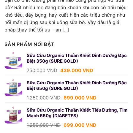
bò? Rất nhiều mẹ đang băn khoăn khi con có dấu hiệu
khó tiêu, đầy bụng, hay xuất hiện các triệu chứng như
nổi mẩn dị ứng sau khi uống sữa bò. Vậy đâu là giải
pháp thay thế tối ưu – an [...]
SẢN PHẨM NỔI BẬT
Sữa Cừu Organic Thuần Khiết Dinh Dưỡng Đặc
Biệt 350g (SURE GOLD)
Giá
Giá
750.000
VND
439.000
VND
gốc
hiện
là:
tại
Sữa Cừu Organic Thuần Khiết Dinh Dưỡng Đặc
Biệt 650g (SURE GOLD)
750.000 VND.
là:
439.000 VND.
Giá
Giá
1.250.000
VND
699.000
VND
gốc
hiện
là:
tại
Sữa Cừu Organic Thuần Khiết Tiểu Đường, Tim
Mạch 650g (DIABETES)
1.250.000 VND.
là:
699.000 VND.
Giá
Giá
1.250.000
VND
699.000
VND
gốc
hiện