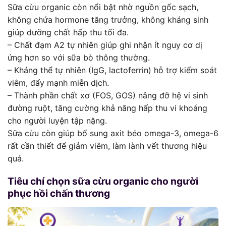
Sữa cừu organic còn nổi bật nhờ nguồn gốc sạch,
không chứa hormone tăng trưởng, không kháng sinh
giúp dưỡng chất hấp thu tối đa.
– Chất đạm A2 tự nhiên giúp ghi nhận ít nguy cơ dị
ứng hơn so với sữa bò thông thường.
– Kháng thể tự nhiên (IgG, lactoferrin) hỗ trợ kiểm soát
viêm, đẩy mạnh miễn dịch.
– Thành phần chất xơ (FOS, GOS) nâng đỡ hệ vi sinh
đường ruột, tăng cường khả năng hấp thu vi khoáng
cho người luyện tập nặng.
Sữa cừu còn giúp bổ sung axit béo omega-3, omega-6
rất cần thiết để giảm viêm, làm lành vết thương hiệu
quả.
Tiêu chí chọn sữa cừu organic cho người
phục hồi chấn thương