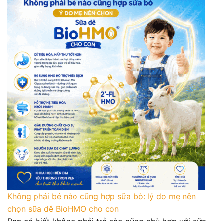
Không phải bé nào cũng hợp sữa bò: lý do mẹ nên
chọn sữa dê BioHMO cho con
Bạn có biết không phải trẻ nào cũng phù hợp với sữa