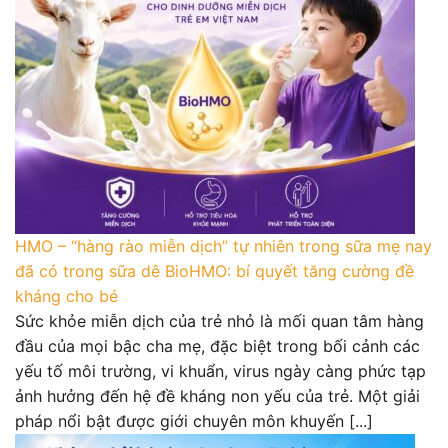
HMO – “hàng rào miễn dịch” tự nhiên trong sữa mẹ nay
đã có trong sữa dê BioHMO: bí quyết tăng cường đề
kháng cho bé
Sức khỏe miễn dịch của trẻ nhỏ là mối quan tâm hàng
đầu của mọi bậc cha mẹ, đặc biệt trong bối cảnh các
yếu tố môi trường, vi khuẩn, virus ngày càng phức tạp
ảnh hưởng đến hệ đề kháng non yếu của trẻ. Một giải
pháp nổi bật được giới chuyên môn khuyến [...]