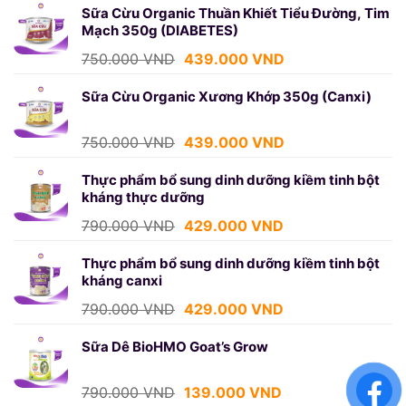
là:
tại
Sữa Cừu Organic Thuần Khiết Tiểu Đường, Tim
Mạch 350g (DIABETES)
1.250.000 VND.
là:
699.000 VND.
Giá
Giá
750.000
VND
439.000
VND
gốc
hiện
là:
tại
Sữa Cừu Organic Xương Khớp 350g (Canxi)
750.000 VND.
là:
439.000 VND.
Giá
Giá
750.000
VND
439.000
VND
gốc
hiện
là:
tại
Thực phẩm bổ sung dinh dưỡng kiềm tinh bột
kháng thực dưỡng
750.000 VND.
là:
439.000 VND.
Giá
Giá
790.000
VND
429.000
VND
gốc
hiện
là:
tại
Thực phẩm bổ sung dinh dưỡng kiềm tinh bột
kháng canxi
790.000 VND.
là:
429.000 VND.
Giá
Giá
790.000
VND
429.000
VND
gốc
hiện
là:
tại
Sữa Dê BioHMO Goat’s Grow
790.000 VND.
là:
429.000 VND.
Giá
Giá
790.000
VND
139.000
VND