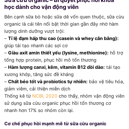
Sữa cừu organic – Bí quyết phục hồi khoa
học dành cho vận động viên
Bên cạnh sữa bò hoặc sữa dê vốn quen thuộc, sữa cừu
organic là cái tên nổi bật thời gian gần đây nhờ hàm
lượng dinh dưỡng vượt trội:
–
Tỉ lệ đạm hấp thu cao (casein và whey cân bằng):
giúp tái tạo nhanh các sợi cơ
–
Giàu axit amin thiết yếu (lysine, methionine):
hỗ trợ
tổng hợp protein, phục hồi mô tổn thương
–
Hàm lượng canxi, kẽm, vitamin B12 dồi dào:
tái tạo
xương khớp, tăng sức đề kháng
–
Chất béo tốt và probiotics tự nhiên:
bảo vệ tiêu hóa,
giảm viêm, cải thiện miễn dịch
Thống kê từ
NCBI, 2020
cho thấy, nhóm vận động viên
sử dụng sữa cừu organic phục hồi tổn thương cơ
nhanh hơn 17% so nhóm còn lại.
Cơ chế phục hồi mạnh mẽ từ sữa cừu organic