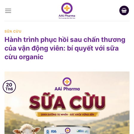
Skip
to
content
SỮA CỪU
Hành trình phục hồi sau chấn thương
của vận động viên: bí quyết với sữa
cừu organic
20
Th6