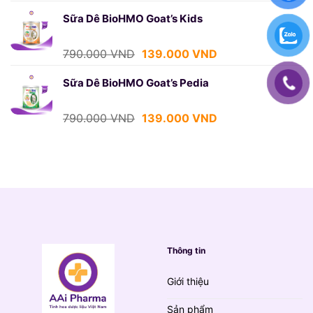
gốc
hiện
là:
tại
Sữa Dê BioHMO Goat’s Kids
790.000 VND.
là:
139.000 VND.
Giá
Giá
790.000
VND
139.000
VND
gốc
hiện
là:
tại
Sữa Dê BioHMO Goat’s Pedia
790.000 VND.
là:
139.000 VND.
Giá
Giá
790.000
VND
139.000
VND
gốc
hiện
là:
tại
790.000 VND.
là:
139.000 VND.
Thông tin
Giới thiệu
Sản phẩm