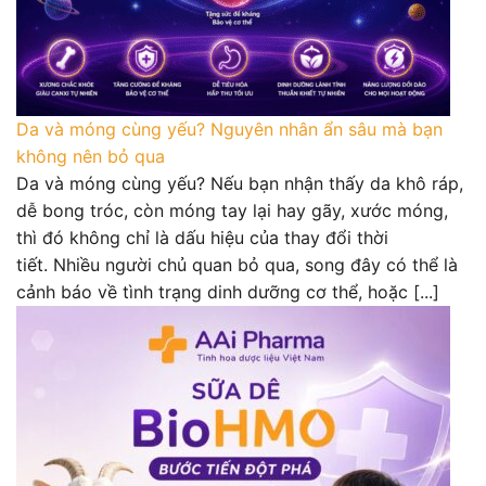
Da và móng cùng yếu? Nguyên nhân ẩn sâu mà bạn
không nên bỏ qua
Da và móng cùng yếu? Nếu bạn nhận thấy da khô ráp,
dễ bong tróc, còn móng tay lại hay gãy, xước móng,
thì đó không chỉ là dấu hiệu của thay đổi thời
tiết. Nhiều người chủ quan bỏ qua, song đây có thể là
cảnh báo về tình trạng dinh dưỡng cơ thể, hoặc [...]