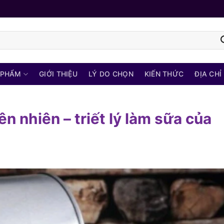
 PHẨM
GIỚI THIỆU
LÝ DO CHỌN
KIẾN THỨC
ĐỊA CHỈ
iên nhiên – triết lý làm sữa của