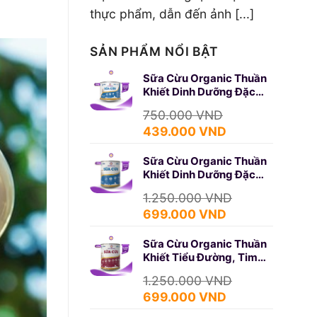
thực phẩm, dẫn đến ảnh [...]
SẢN PHẨM NỔI BẬT
Sữa Cừu Organic Thuần
Khiết Dinh Dưỡng Đặc
Biệt 350g (SURE GOLD)
750.000
VND
Giá
Giá
439.000
VND
gốc
hiện
Sữa Cừu Organic Thuần
là:
tại
Khiết Dinh Dưỡng Đặc
750.000 VND.
là:
Biệt 650g (SURE GOLD)
439.000 VND.
1.250.000
VND
Giá
Giá
699.000
VND
gốc
hiện
Sữa Cừu Organic Thuần
là:
tại
Khiết Tiểu Đường, Tim
1.250.000 VND.
là:
Mạch 650g (DIABETES)
699.000 VND.
1.250.000
VND
Giá
Giá
699.000
VND
gốc
hiện