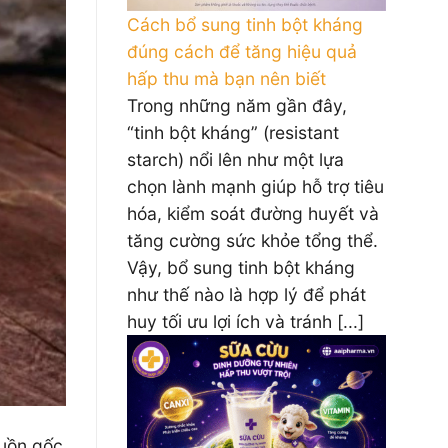
Cách bổ sung tinh bột kháng
đúng cách để tăng hiệu quả
hấp thu mà bạn nên biết
Trong những năm gần đây,
“tinh bột kháng” (resistant
starch) nổi lên như một lựa
chọn lành mạnh giúp hỗ trợ tiêu
hóa, kiểm soát đường huyết và
tăng cường sức khỏe tổng thể.
Vậy, bổ sung tinh bột kháng
như thế nào là hợp lý để phát
huy tối ưu lợi ích và tránh [...]
guồn gốc