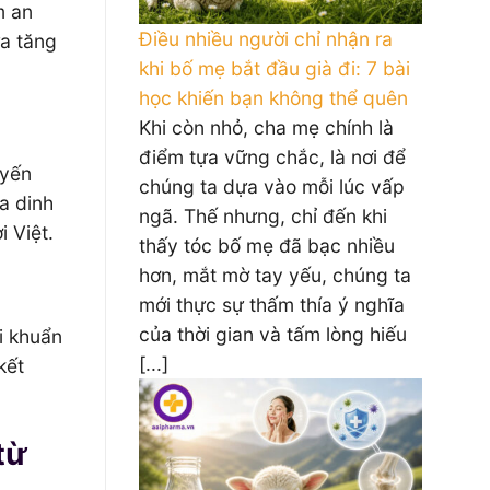
m an
Điều nhiều người chỉ nhận ra
ừa tăng
khi bố mẹ bắt đầu già đi: 7 bài
học khiến bạn không thể quên
Khi còn nhỏ, cha mẹ chính là
điểm tựa vững chắc, là nơi để
uyến
chúng ta dựa vào mỗi lúc vấp
a dinh
ngã. Thế nhưng, chỉ đến khi
 Việt.
thấy tóc bố mẹ đã bạc nhiều
hơn, mắt mờ tay yếu, chúng ta
mới thực sự thấm thía ý nghĩa
của thời gian và tấm lòng hiếu
i khuẩn
[...]
kết
từ