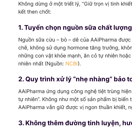
Không dừng ở một triết lý, “Giữ trọn vị tinh kh
kết then chốt:
1. Tuyển chọn nguồn sữa chất lượng
Nguồn sữa cừu – bò – dê của AAiPharma được l
chẽ, không sử dụng hormone tăng trưởng, khôn
những con vật khỏe mạnh, ăn cỏ tự nhiên hoặc
nhiên nhất (Nguồn:
NCBI
).
2. Quy trình xử lý “nhẹ nhàng” bảo 
AAiPharma ứng dụng công nghệ tiệt trùng hiện đ
tự nhiên”. Không như một số sản phẩm bị biến t
AAiPharma vẫn giữ được vị ngon thuần khiết, n
3. Không thêm đường tinh luyện, hư