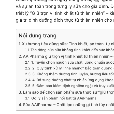
và sự an toàn trong từng ly sữa cho gia đình. 
triết lý “Giữ trọn vị tinh khiết từ thiên nhiên”
giá trị dinh dưỡng đích thực từ thiên nhiên cho 
Nội dung trang
Xu hướng tiêu dùng sữa: Tinh khiết, an toàn, tự n
Tác động của sữa không tinh khiết đến sức khỏ
AAiPharma giữ trọn vị tinh khiết từ thiên nhiên –
1. Tuyển chọn nguồn sữa chất lượng chuẩn quốc
2. Quy trình xử lý “nhẹ nhàng” bảo toàn dưỡng 
3. Không thêm đường tinh luyện, hương liệu tổ
4. Bổ sung dưỡng chất tự nhiên ứng dụng khoa 
5. Đảm bảo kiểm định nghiêm ngặt và truy xuấ
Làm sao để chọn sản phẩm sữa thực sự “giữ trọn v
Gợi ý sản phẩm nổi bật từ AAiPharma
Sữa AAiPharma – Chắt lọc những gì tinh túy nhất