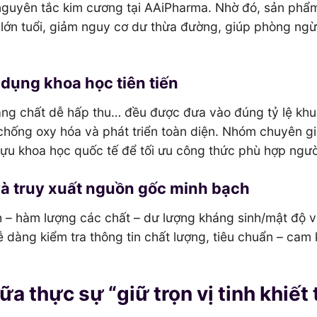
nguyên tắc kim cương tại AAiPharma. Nhờ đó, sản phẩ
 lớn tuổi, giảm nguy cơ dư thừa đường, giúp phòng ng
dụng khoa học tiên tiến
oáng chất dễ hấp thu… đều được đưa vào đúng tỷ lệ kh
, chống oxy hóa và phát triển toàn diện. Nhóm chuyên gi
ựu khoa học quốc tế để tối ưu công thức phù hợp người
và truy xuất nguồn gốc minh bạch
h – hàm lượng các chất – dư lượng kháng sinh/mật độ v
ễ dàng kiểm tra thông tin chất lượng, tiêu chuẩn – cam 
 thực sự “giữ trọn vị tinh khiết 