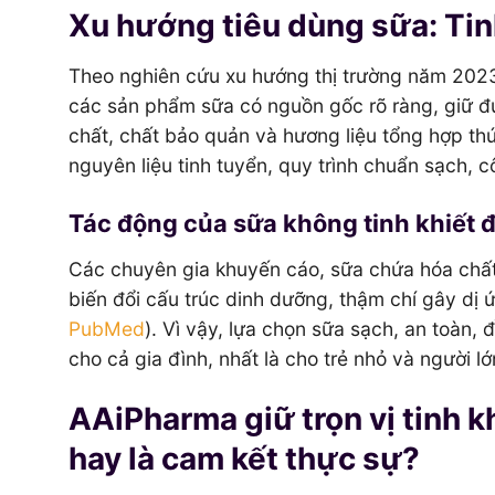
Xu hướng tiêu dùng sữa: Tinh
Theo nghiên cứu xu hướng thị trường năm 202
các sản phẩm sữa có nguồn gốc rõ ràng, giữ đượ
chất, chất bảo quản và hương liệu tổng hợp th
nguyên liệu tinh tuyển, quy trình chuẩn sạch, 
Tác động của sữa không tinh khiết 
Các chuyên gia khuyến cáo, sữa chứa hóa chất 
biến đổi cấu trúc dinh dưỡng, thậm chí gây dị ứ
PubMed
). Vì vậy, lựa chọn sữa sạch, an toàn
cho cả gia đình, nhất là cho trẻ nhỏ và người lớn
AAiPharma giữ trọn vị tinh kh
hay là cam kết thực sự?