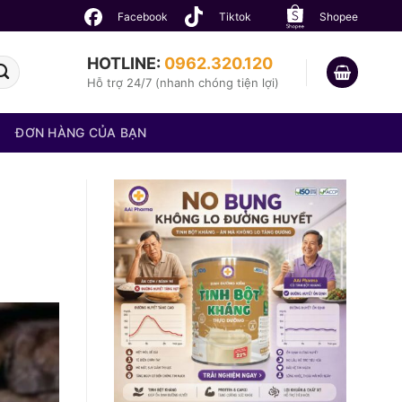
Facebook
Tiktok
Shopee
HOTLINE:
0962.320.120
Hỗ trợ 24/7 (nhanh chóng tiện lợi)
ĐƠN HÀNG CỦA BẠN