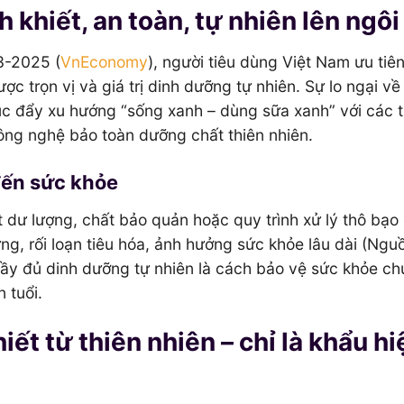
 khiết, an toàn, tự nhiên lên ngôi
3-2025 (
VnEconomy
), người tiêu dùng Việt Nam ưu tiê
c trọn vị và giá trị dinh dưỡng tự nhiên. Sự lo ngại về
úc đẩy xu hướng “sống xanh – dùng sữa xanh” với các ti
công nghệ bảo toàn dưỡng chất thiên nhiên.
đến sức khỏe
dư lượng, chất bảo quản hoặc quy trình xử lý thô bạo
ng, rối loạn tiêu hóa, ảnh hưởng sức khỏe lâu dài (Ngu
, đầy đủ dinh dưỡng tự nhiên là cách bảo vệ sức khỏe c
 tuổi.
iết từ thiên nhiên – chỉ là khẩu hi