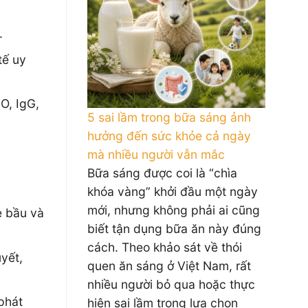
.
tế uy
O, IgG,
5 sai lầm trong bữa sáng ảnh
hưởng đến sức khỏe cả ngày
mà nhiều người vẫn mắc
Bữa sáng được coi là “chìa
khóa vàng” khởi đầu một ngày
mới, nhưng không phải ai cũng
ẹ bầu và
biết tận dụng bữa ăn này đúng
cách. Theo khảo sát về thói
uyết,
quen ăn sáng ở Việt Nam, rất
nhiều người bỏ qua hoặc thực
phát
hiện sai lầm trong lựa chọn