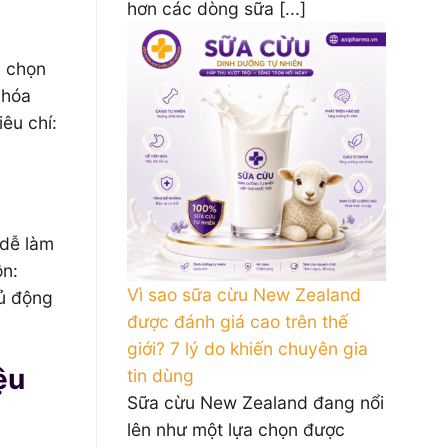
hơn các dòng sữa [...]
n chọn
 hóa
êu chí:
 dễ làm
ồn:
Vì sao sữa cừu New Zealand
hủ động
được đánh giá cao trên thế
giới? 7 lý do khiến chuyên gia
ệu
tin dùng
Sữa cừu New Zealand đang nổi
lên như một lựa chọn được