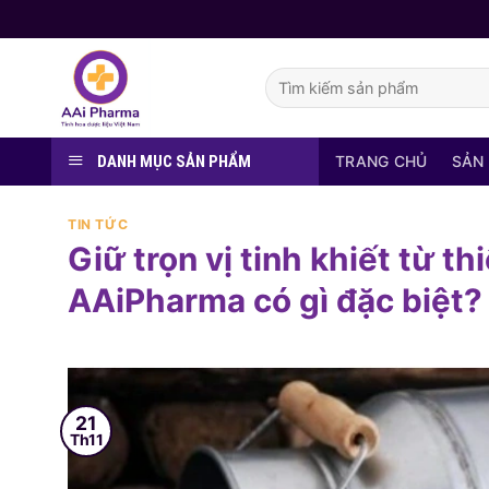
Skip
to
content
Tìm
kiếm:
DANH MỤC SẢN PHẨM
TRANG CHỦ
SẢN
TIN TỨC
Giữ trọn vị tinh khiết từ th
AAiPharma có gì đặc biệt?
21
Th11