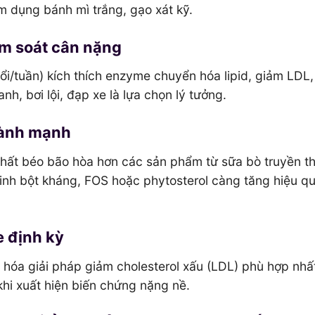
m dụng bánh mì trắng, gạo xát kỹ.
ểm soát cân nặng
ổi/tuần) kích thích enzyme chuyển hóa lipid, giảm LDL,
nh, bơi lội, đạp xe là lựa chọn lý tưởng.
lành mạnh
 chất béo bão hòa hơn các sản phẩm từ sữa bò truyền t
 tinh bột kháng, FOS hoặc phytosterol càng tăng hiệu q
e định kỳ
n hóa giải pháp giảm cholesterol xấu (LDL) phù hợp nhấ
khi xuất hiện biến chứng nặng nề.