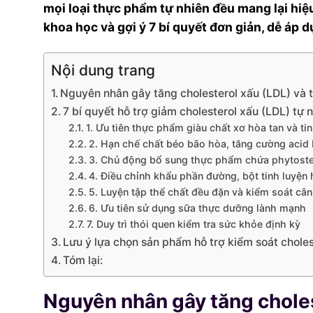
mọi loại thực phẩm tự nhiên đều mang lại hiệu
khoa học và gợi ý 7 bí quyết đơn giản, dễ áp
Nội dung trang
Nguyên nhân gây tăng cholesterol xấu (LDL) và 
7 bí quyết hỗ trợ giảm cholesterol xấu (LDL) tự 
1. Ưu tiên thực phẩm giàu chất xơ hòa tan và ti
2. Hạn chế chất béo bão hòa, tăng cường acid 
3. Chủ động bổ sung thực phẩm chứa phytoster
4. Điều chỉnh khẩu phần đường, bột tinh luyện 
5. Luyện tập thể chất đều đặn và kiểm soát câ
6. Ưu tiên sử dụng sữa thực dưỡng lành mạnh
7. Duy trì thói quen kiểm tra sức khỏe định kỳ
Lưu ý lựa chọn sản phẩm hỗ trợ kiểm soát choles
Tóm lại:
Nguyên nhân gây tăng choles