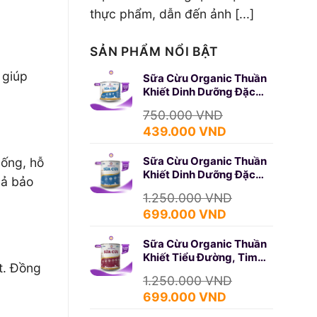
thực phẩm, dẫn đến ảnh [...]
SẢN PHẨM NỔI BẬT
 giúp
Sữa Cừu Organic Thuần
Khiết Dinh Dưỡng Đặc
Biệt 350g (SURE GOLD)
750.000
VND
Giá
Giá
439.000
VND
gốc
hiện
Sữa Cừu Organic Thuần
hống, hỗ
là:
tại
Khiết Dinh Dưỡng Đặc
750.000 VND.
là:
uả bảo
Biệt 650g (SURE GOLD)
439.000 VND.
1.250.000
VND
Giá
Giá
699.000
VND
gốc
hiện
Sữa Cừu Organic Thuần
là:
tại
Khiết Tiểu Đường, Tim
1.250.000 VND.
là:
t. Đồng
Mạch 650g (DIABETES)
699.000 VND.
1.250.000
VND
Giá
Giá
699.000
VND
gốc
hiện