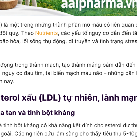
n) là một trong những thành phần mỡ máu có liên quan 
 đột quỵ. Theo
Nutrients
, các yếu tố nguy cơ dẫn đến t
o hòa, lối sống thụ động, di truyền và tình trạng stre
 đọng trong thành mạch, tạo thành mảng bám dẫn đến 
g nguy cơ đau tim, tai biến mạch máu não – những căn
n nay.
sterol xấu (LDL) tự nhiên, lành mạ
a tan và tinh bột kháng
à tinh bột kháng có khả năng kết dính cholesterol dư th
 ngoài. Các nghiên cứu lâm sàng cho thấy tiêu thụ 5-10