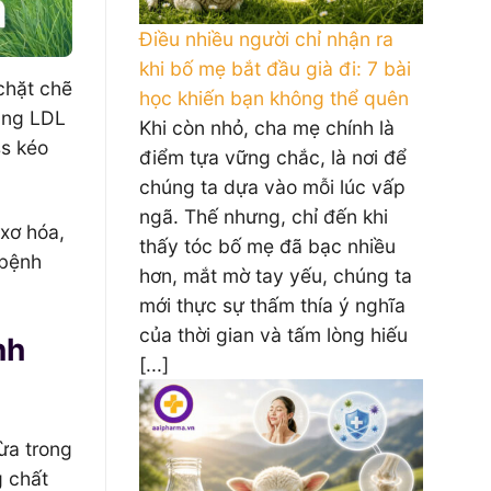
Điều nhiều người chỉ nhận ra
khi bố mẹ bắt đầu già đi: 7 bài
chặt chẽ
học khiến bạn không thể quên
ăng LDL
Khi còn nhỏ, cha mẹ chính là
ss kéo
điểm tựa vững chắc, là nơi để
chúng ta dựa vào mỗi lúc vấp
ngã. Thế nhưng, chỉ đến khi
xơ hóa,
thấy tóc bố mẹ đã bạc nhiều
 bệnh
hơn, mắt mờ tay yếu, chúng ta
mới thực sự thấm thía ý nghĩa
của thời gian và tấm lòng hiếu
nh
[...]
ừa trong
g chất