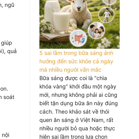
h, ngũ
 giúp
i), quả
5 sai lầm trong bữa sáng ảnh
hưởng đến sức khỏe cả ngày
mà nhiều người vẫn mắc
Bữa sáng được coi là “chìa
khóa vàng” khởi đầu một ngày
non.
mới, nhưng không phải ai cũng
m soát
biết tận dụng bữa ăn này đúng
cách. Theo khảo sát về thói
quen ăn sáng ở Việt Nam, rất
nhiều người bỏ qua hoặc thực
 nội
hiện sai lầm trong lựa chọn