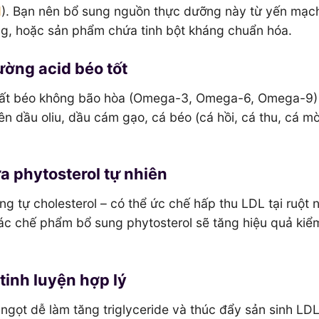
H
). Bạn nên bổ sung nguồn thực dưỡng này từ yến mạc
ang, hoặc sản phẩm chứa tinh bột kháng chuẩn hóa.
ường acid béo tốt
chất béo không bão hòa (Omega-3, Omega-6, Omega-9)
ên dầu oliu, dầu cám gạo, cá béo (cá hồi, cá thu, cá mò
 phytosterol tự nhiên
ng tự cholesterol – có thể ức chế hấp thu LDL tại ruột 
ác chế phẩm bổ sung phytosterol sẽ tăng hiệu quả kiể
tinh luyện hợp lý
ngọt dễ làm tăng triglyceride và thúc đẩy sản sinh LDL