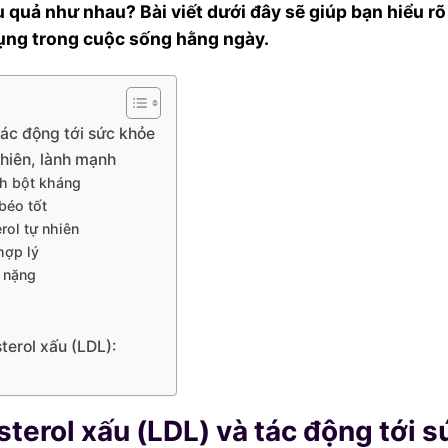
 quả như nhau? Bài viết dưới đây sẽ giúp bạn hiểu rõ
 dụng trong cuộc sống hằng ngày.
tác động tới sức khỏe
nhiên, lành mạnh
nh bột kháng
béo tốt
ol tự nhiên
hợp lý
n nặng
terol xấu (LDL):
terol xấu (LDL) và tác động tới s