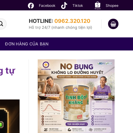
Facebook
Tiktok
Shopee
HOTLINE:
0962.320.120
Hỗ trợ 24/7 (nhanh chóng tiện lợi)
ĐƠN HÀNG CỦA BẠN
g tự