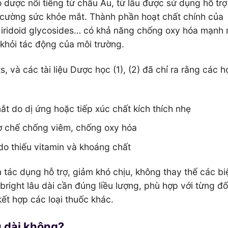
hảo dược nổi tiếng từ châu Âu, từ lâu được sử dụng hỗ tr
g cường sức khỏe mắt. Thành phần hoạt chất chính của
c, iridoid glycosides… có khả năng chống oxy hóa mạnh
khỏi tác động của môi trường.
 và các tài liệu Dược học (1), (2) đã chỉ ra rằng các h
t do dị ứng hoặc tiếp xúc chất kích thích nhẹ
cơ chế chống viêm, chống oxy hóa
do thiếu vitamin và khoáng chất
n tác dụng hỗ trợ, giảm khó chịu, không thay thế các b
bright lâu dài cần đúng liều lượng, phù hợp với từng đố
ết hợp các loại thuốc khác.
u dài không?