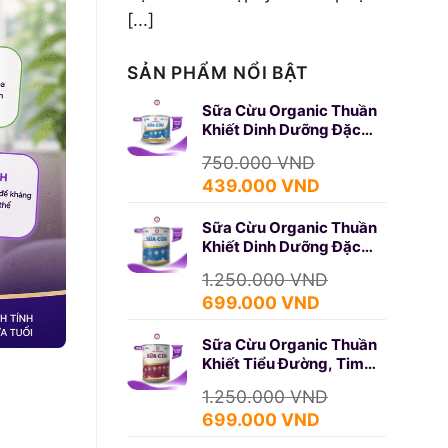
[...]
SẢN PHẨM NỔI BẬT
Sữa Cừu Organic Thuần
Khiết Dinh Dưỡng Đặc
Biệt 350g (SURE GOLD)
750.000
VND
Giá
Giá
439.000
VND
gốc
hiện
Sữa Cừu Organic Thuần
là:
tại
Khiết Dinh Dưỡng Đặc
750.000 VND.
là:
Biệt 650g (SURE GOLD)
439.000 VND.
1.250.000
VND
Giá
Giá
699.000
VND
gốc
hiện
Sữa Cừu Organic Thuần
là:
tại
Khiết Tiểu Đường, Tim
1.250.000 VND.
là:
Mạch 650g (DIABETES)
699.000 VND.
1.250.000
VND
Giá
Giá
699.000
VND
gốc
hiện