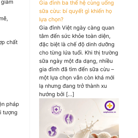
ợ giảm
Gia đình ba thế hệ cùng uống
sữa cừu: bí quyết gì khiến họ
 mẽ,
lựa chọn?
Gia đình Việt ngày càng quan
tâm đến sức khỏe toàn diện,
ợp chất
đặc biệt là chế độ dinh dưỡng
cho từng lứa tuổi. Khi thị trường
sữa ngày một đa dạng, nhiều
gia đình đã tìm đến sữa cừu –
một lựa chọn vẫn còn khá mới
lạ nhưng đang trở thành xu
hướng bởi [...]
iện pháp
i tượng