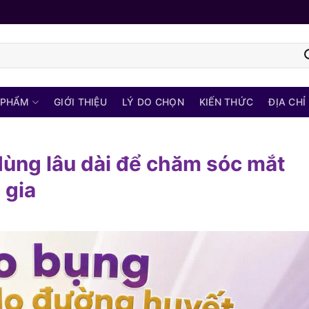
 PHẨM
GIỚI THIỆU
LÝ DO CHỌN
KIẾN THỨC
ĐỊA CHỈ
dùng lâu dài để chăm sóc mắt
 gia