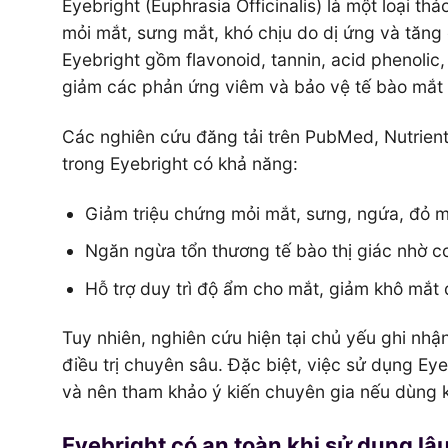
Eyebright (Euphrasia Officinalis) là một loại t
mỏi mắt, sưng mắt, khó chịu do dị ứng và tăn
Eyebright gồm flavonoid, tannin, acid phenoli
giảm các phản ứng viêm và bảo vệ tế bào mắt 
Các nghiên cứu đăng tải trên PubMed, Nutrients,
trong Eyebright có khả năng:
Giảm triệu chứng mỏi mắt, sưng, ngứa, đỏ mắ
Ngăn ngừa tổn thương tế bào thị giác nhờ 
Hỗ trợ duy trì độ ẩm cho mắt, giảm khô mắt 
Tuy nhiên, nghiên cứu hiện tại chủ yếu ghi nhậ
điều trị chuyên sâu. Đặc biệt, việc sử dụng Eye
và nên tham khảo ý kiến chuyên gia nếu dùng k
Eyebright có an toàn khi sử dụng lâ