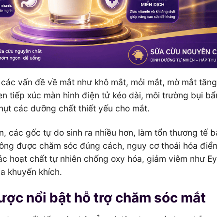
p các vấn đề về mắt như khô mắt, mỏi mắt, mờ mắt tăn
en tiếp xúc màn hình điện tử kéo dài, môi trường bụi bẩ
hụt các dưỡng chất thiết yếu cho mắt.
n, các gốc tự do sinh ra nhiều hơn, làm tổn thương tế 
hông được chăm sóc đúng cách, nguy cơ thoái hóa điể
các hoạt chất tự nhiên chống oxy hóa, giảm viêm như Ey
ia khuyến khích.
ược nổi bật hỗ trợ chăm sóc mắt