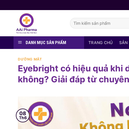
Skip
to
content
Tìm
kiếm:
DANH MỤC SẢN PHẨM
TRANG CHỦ
SẢN
DƯỠNG MẮT
Eyebright có hiệu quả khi 
không? Giải đáp từ chuyên
08
Th6