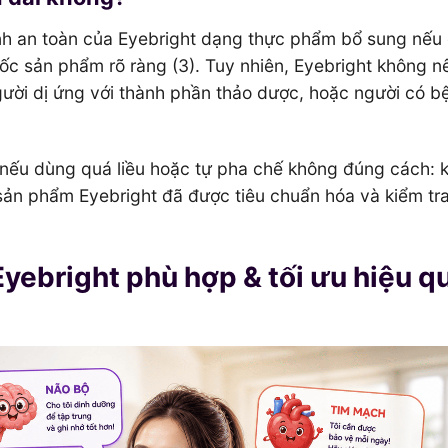
tính an toàn của Eyebright dạng thực phẩm bổ sung nếu
ốc sản phẩm rõ ràng (3). Tuy nhiên, Eyebright không 
người dị ứng với thành phần thảo dược, hoặc người có b
nếu dùng quá liều hoặc tự pha chế không đúng cách: 
n sản phẩm Eyebright đã được tiêu chuẩn hóa và kiểm tr
Eyebright phù hợp & tối ưu hiệu q