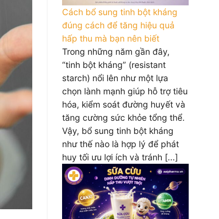
Cách bổ sung tinh bột kháng
đúng cách để tăng hiệu quả
hấp thu mà bạn nên biết
Trong những năm gần đây,
“tinh bột kháng” (resistant
starch) nổi lên như một lựa
chọn lành mạnh giúp hỗ trợ tiêu
hóa, kiểm soát đường huyết và
tăng cường sức khỏe tổng thể.
Vậy, bổ sung tinh bột kháng
như thế nào là hợp lý để phát
huy tối ưu lợi ích và tránh [...]