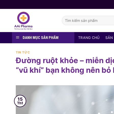
Skip
to
content
Tìm
kiếm:
DANH MỤC SẢN PHẨM
TRANG CHỦ
SẢN
TIN TỨC
Đường ruột khỏe – miễn dịc
“vũ khí” bạn không nên bỏ 
15
Th1