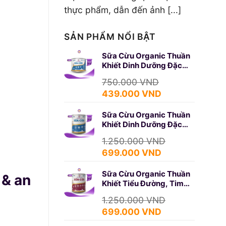
thực phẩm, dẫn đến ảnh [...]
SẢN PHẨM NỔI BẬT
Sữa Cừu Organic Thuần
Khiết Dinh Dưỡng Đặc
Biệt 350g (SURE GOLD)
750.000
VND
Giá
Giá
439.000
VND
gốc
hiện
Sữa Cừu Organic Thuần
là:
tại
Khiết Dinh Dưỡng Đặc
750.000 VND.
là:
Biệt 650g (SURE GOLD)
439.000 VND.
1.250.000
VND
Giá
Giá
699.000
VND
gốc
hiện
Sữa Cừu Organic Thuần
là:
tại
 & an
Khiết Tiểu Đường, Tim
1.250.000 VND.
là:
Mạch 650g (DIABETES)
699.000 VND.
1.250.000
VND
Giá
Giá
699.000
VND
gốc
hiện