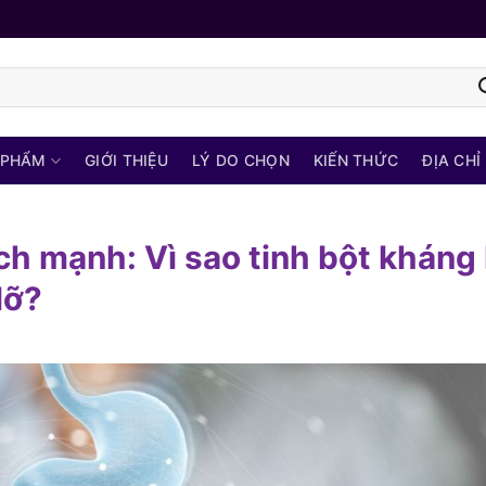
 PHẨM
GIỚI THIỆU
LÝ DO CHỌN
KIẾN THỨC
ĐỊA CHỈ
h mạnh: Vì sao tinh bột kháng 
lỡ?