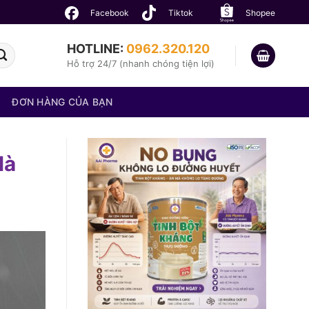
Facebook
Tiktok
Shopee
HOTLINE:
0962.320.120
Hỗ trợ 24/7 (nhanh chóng tiện lợi)
ĐƠN HÀNG CỦA BẠN
là