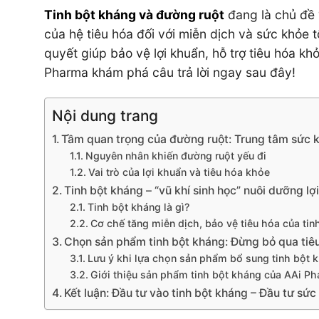
Tinh bột kháng và đường ruột
đang là chủ đề “
của hệ tiêu hóa đối với miễn dịch và sức khỏe t
quyết giúp bảo vệ lợi khuẩn, hỗ trợ tiêu hóa 
Pharma khám phá câu trả lời ngay sau đây!
Nội dung trang
Tầm quan trọng của đường ruột: Trung tâm sức k
Nguyên nhân khiến đường ruột yếu đi
Vai trò của lợi khuẩn và tiêu hóa khỏe
Tinh bột kháng – “vũ khí sinh học” nuôi dưỡng l
Tinh bột kháng là gì?
Cơ chế tăng miễn dịch, bảo vệ tiêu hóa của tin
Chọn sản phẩm tinh bột kháng: Đừng bỏ qua tiêu
Lưu ý khi lựa chọn sản phẩm bổ sung tinh bột 
Giới thiệu sản phẩm tinh bột kháng của AAi P
Kết luận: Đầu tư vào tinh bột kháng – Đầu tư sứ