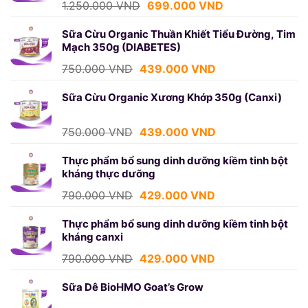
Giá
Giá
1.250.000
VND
699.000
VND
gốc
hiện
là:
tại
Sữa Cừu Organic Thuần Khiết Tiểu Đường, Tim
Mạch 350g (DIABETES)
1.250.000 VND.
là:
699.000 VND.
Giá
Giá
750.000
VND
439.000
VND
gốc
hiện
là:
tại
Sữa Cừu Organic Xương Khớp 350g (Canxi)
750.000 VND.
là:
439.000 VND.
Giá
Giá
750.000
VND
439.000
VND
gốc
hiện
là:
tại
Thực phẩm bổ sung dinh dưỡng kiềm tinh bột
kháng thực dưỡng
750.000 VND.
là:
439.000 VND.
Giá
Giá
790.000
VND
429.000
VND
gốc
hiện
là:
tại
Thực phẩm bổ sung dinh dưỡng kiềm tinh bột
kháng canxi
790.000 VND.
là:
429.000 VND.
Giá
Giá
790.000
VND
429.000
VND
gốc
hiện
là:
tại
Sữa Dê BioHMO Goat’s Grow
790.000 VND.
là: