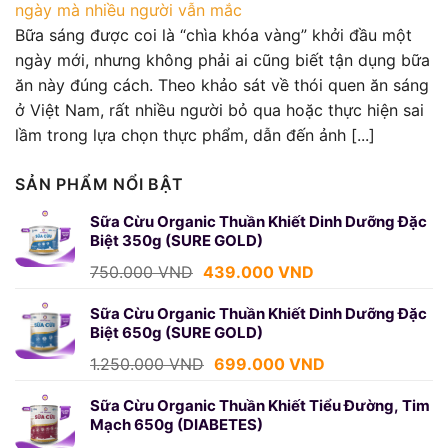
ngày mà nhiều người vẫn mắc
Bữa sáng được coi là “chìa khóa vàng” khởi đầu một
ngày mới, nhưng không phải ai cũng biết tận dụng bữa
ăn này đúng cách. Theo khảo sát về thói quen ăn sáng
ở Việt Nam, rất nhiều người bỏ qua hoặc thực hiện sai
lầm trong lựa chọn thực phẩm, dẫn đến ảnh [...]
SẢN PHẨM NỔI BẬT
Sữa Cừu Organic Thuần Khiết Dinh Dưỡng Đặc
Biệt 350g (SURE GOLD)
Giá
Giá
750.000
VND
439.000
VND
gốc
hiện
là:
tại
Sữa Cừu Organic Thuần Khiết Dinh Dưỡng Đặc
Biệt 650g (SURE GOLD)
750.000 VND.
là:
439.000 VND.
Giá
Giá
1.250.000
VND
699.000
VND
gốc
hiện
là:
tại
Sữa Cừu Organic Thuần Khiết Tiểu Đường, Tim
Mạch 650g (DIABETES)
1.250.000 VND.
là:
699.000 VND.