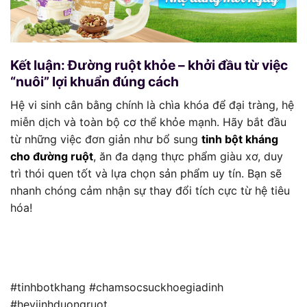
Kết luận: Đường ruột khỏe – khởi đầu từ việc
“nuôi” lợi khuẩn đúng cách
Hệ vi sinh cân bằng chính là chìa khóa để đại tràng, hệ
miễn dịch và toàn bộ cơ thể khỏe mạnh. Hãy bắt đầu
từ những việc đơn giản như bổ sung
tinh bột kháng
cho đường ruột
, ăn đa dạng thực phẩm giàu xơ, duy
trì thói quen tốt và lựa chọn sản phẩm uy tín. Bạn sẽ
nhanh chóng cảm nhận sự thay đổi tích cực từ hệ tiêu
hóa!
#tinhbotkhang #chamsocsuckhoegiadinh
#heviinhduongruot