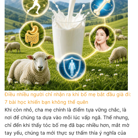
Điều nhiều người chỉ nhận ra khi bố mẹ bắt đầu già đi:
7 bài học khiến bạn không thể quên
Khi còn nhỏ, cha mẹ chính là điểm tựa vững chắc, là
nơi để chúng ta dựa vào mỗi lúc vấp ngã. Thế nhưng,
chỉ đến khi thấy tóc bố mẹ đã bạc nhiều hơn, mắt mờ
tay yếu, chúng ta mới thực sự thấm thía ý nghĩa của