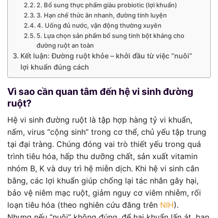
2. Bổ sung thực phẩm giàu probiotic (lợi khuẩn)
3. Hạn chế thức ăn nhanh, đường tinh luyện
4. Uống đủ nước, vận động thường xuyên
5. Lựa chọn sản phẩm bổ sung tinh bột kháng cho
đường ruột an toàn
Kết luận: Đường ruột khỏe – khởi đầu từ việc “nuôi”
lợi khuẩn đúng cách
Vì sao cần quan tâm đến hệ vi sinh đường
ruột?
Hệ vi sinh đường ruột là tập hợp hàng tỷ vi khuẩn,
nấm, virus “cộng sinh” trong cơ thể, chủ yếu tập trung
tại đại tràng. Chúng đóng vai trò thiết yếu trong quá
trình tiêu hóa, hấp thu dưỡng chất, sản xuất vitamin
nhóm B, K và duy trì hệ miễn dịch. Khi hệ vi sinh cân
bằng, các lợi khuẩn giúp chống lại tác nhân gây hại,
bảo vệ niêm mạc ruột, giảm nguy cơ viêm nhiễm, rối
loạn tiêu hóa (theo nghiên cứu đăng trên
NIH
).
Nhưng nếu “nuôi” không đúng, để hại khuẩn lấn át, bạn