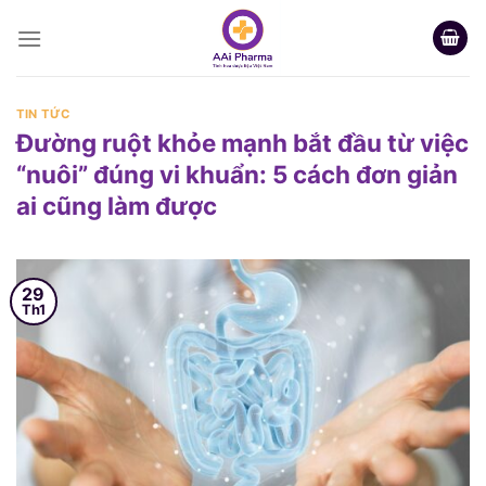
Skip
to
content
TIN TỨC
Đường ruột khỏe mạnh bắt đầu từ việc
“nuôi” đúng vi khuẩn: 5 cách đơn giản
ai cũng làm được
29
Th1