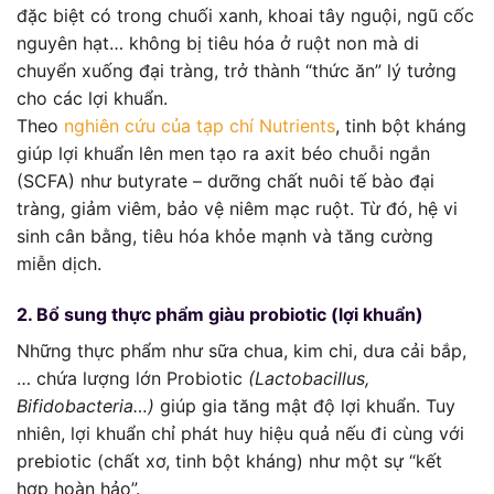
đặc biệt có trong chuối xanh, khoai tây nguội, ngũ cốc
nguyên hạt… không bị tiêu hóa ở ruột non mà di
chuyển xuống đại tràng, trở thành “thức ăn” lý tưởng
cho các lợi khuẩn.
Theo
nghiên cứu của tạp chí Nutrients
, tinh bột kháng
giúp lợi khuẩn lên men tạo ra axit béo chuỗi ngắn
(SCFA) như butyrate – dưỡng chất nuôi tế bào đại
tràng, giảm viêm, bảo vệ niêm mạc ruột. Từ đó, hệ vi
sinh cân bằng, tiêu hóa khỏe mạnh và tăng cường
miễn dịch.
2. Bổ sung thực phẩm giàu probiotic (lợi khuẩn)
Những thực phẩm như sữa chua, kim chi, dưa cải bắp,
… chứa lượng lớn Probiotic
(Lactobacillus,
Bifidobacteria…)
giúp gia tăng mật độ lợi khuẩn. Tuy
nhiên, lợi khuẩn chỉ phát huy hiệu quả nếu đi cùng với
prebiotic (chất xơ, tinh bột kháng) như một sự “kết
hợp hoàn hảo”.