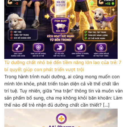
Từ dưỡng chất nhỏ bé đến tiềm năng lớn lao của trẻ: 7
bí quyết giúp con phát triển vượt trội
Trong hành trình nuôi dưỡng, ai cũng mong muốn con
mình lớn khỏe, phát triển toàn diện cả về thể chất lẫn
trí tuệ. Tuy nhiên, giữa “ma trận” thông tin và muôn vàn
sản phẩm bổ sung, cha mẹ không khỏi băn khoăn: Làm
thế nào để trẻ nhận đủ dưỡng chất cần thiết? [...]