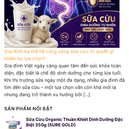
Gia đình ba thế hệ cùng uống sữa cừu: bí quyết gì
khiến họ lựa chọn?
Gia đình Việt ngày càng quan tâm đến sức khỏe toàn
diện, đặc biệt là chế độ dinh dưỡng cho từng lứa tuổi.
Khi thị trường sữa ngày một đa dạng, nhiều gia đình đã
tìm đến sữa cừu – một lựa chọn vẫn còn khá mới lạ
nhưng đang trở thành xu hướng bởi [...]
SẢN PHẨM NỔI BẬT
Sữa Cừu Organic Thuần Khiết Dinh Dưỡng Đặc
Biệt 350g (SURE GOLD)