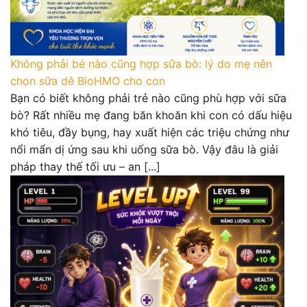
Không phải bé nào cũng hợp sữa bò: lý do mẹ nên
chọn sữa dê BioHMO cho con
Bạn có biết không phải trẻ nào cũng phù hợp với sữa
bò? Rất nhiều mẹ đang băn khoăn khi con có dấu hiệu
khó tiêu, đầy bụng, hay xuất hiện các triệu chứng như
nổi mẩn dị ứng sau khi uống sữa bò. Vậy đâu là giải
pháp thay thế tối ưu – an [...]