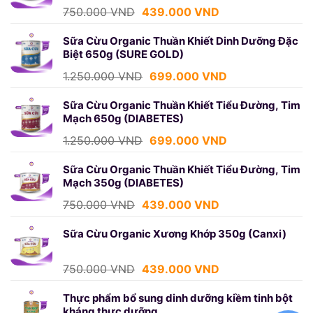
Giá
Giá
750.000
VND
439.000
VND
gốc
hiện
là:
tại
Sữa Cừu Organic Thuần Khiết Dinh Dưỡng Đặc
Biệt 650g (SURE GOLD)
750.000 VND.
là:
439.000 VND.
Giá
Giá
1.250.000
VND
699.000
VND
gốc
hiện
là:
tại
Sữa Cừu Organic Thuần Khiết Tiểu Đường, Tim
Mạch 650g (DIABETES)
1.250.000 VND.
là:
699.000 VND.
Giá
Giá
1.250.000
VND
699.000
VND
gốc
hiện
là:
tại
Sữa Cừu Organic Thuần Khiết Tiểu Đường, Tim
Mạch 350g (DIABETES)
1.250.000 VND.
là:
699.000 VND.
Giá
Giá
750.000
VND
439.000
VND
gốc
hiện
là:
tại
Sữa Cừu Organic Xương Khớp 350g (Canxi)
750.000 VND.
là:
439.000 VND.
Giá
Giá
750.000
VND
439.000
VND
gốc
hiện
là:
tại
Thực phẩm bổ sung dinh dưỡng kiềm tinh bột
kháng thực dưỡng
750.000 VND.
là: