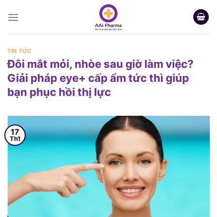
Skip
to
content
TIN TỨC
Đôi mắt mỏi, nhòe sau giờ làm việc?
Giải pháp eye+ cấp ẩm tức thì giúp
bạn phục hồi thị lực
17
Th1