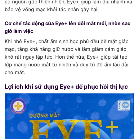
có nguồn gốc thiên nhiên, Eye+ giúp làm dịu nhanh và
bảo vệ võng mạc khỏi tác nhân gây hại.
Cơ chế tác động của Eye+ lên đôi mắt mỏi, nhòe sau
giờ làm việc
Khi nhỏ Eye+, chất ẩm sinh học phủ đều bề mặt giác
mạc, tăng khả năng giữ nước và làm giảm cảm giác
khô rát ngay lập tức. Hơn thế nữa, Eye+ giúp tái tạo
lớp màng nước mắt tự nhiên và duy trì độ ẩm lâu dài
cho mắt.
Lợi ích khi sử dụng Eye+ để phục hồi thị lực