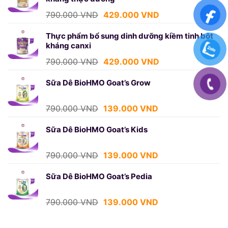
439.000 VND.
Giá
Giá
790.000
VND
429.000
VND
gốc
hiện
là:
tại
Thực phẩm bổ sung dinh dưỡng kiềm tinh bột
kháng canxi
790.000 VND.
là:
429.000 VND.
Giá
Giá
790.000
VND
429.000
VND
gốc
hiện
là:
tại
Sữa Dê BioHMO Goat’s Grow
790.000 VND.
là:
429.000 VND.
Giá
Giá
790.000
VND
139.000
VND
gốc
hiện
là:
tại
Sữa Dê BioHMO Goat’s Kids
790.000 VND.
là:
139.000 VND.
Giá
Giá
790.000
VND
139.000
VND
gốc
hiện
là:
tại
Sữa Dê BioHMO Goat’s Pedia
790.000 VND.
là:
139.000 VND.
Giá
Giá
790.000
VND
139.000
VND
gốc
hiện
là:
tại