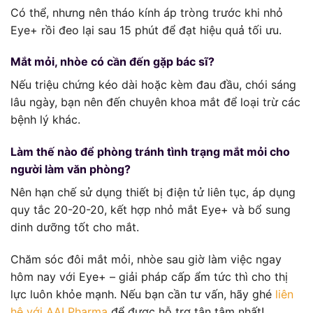
Có thể, nhưng nên tháo kính áp tròng trước khi nhỏ
Eye+ rồi đeo lại sau 15 phút để đạt hiệu quả tối ưu.
Mắt mỏi, nhòe có cần đến gặp bác sĩ?
Nếu triệu chứng kéo dài hoặc kèm đau đầu, chói sáng
lâu ngày, bạn nên đến chuyên khoa mắt để loại trừ các
bệnh lý khác.
Làm thế nào để phòng tránh tình trạng mắt mỏi cho
người làm văn phòng?
Nên hạn chế sử dụng thiết bị điện tử liên tục, áp dụng
quy tắc 20-20-20, kết hợp nhỏ mắt Eye+ và bổ sung
dinh dưỡng tốt cho mắt.
Chăm sóc đôi mắt mỏi, nhòe sau giờ làm việc ngay
hôm nay với Eye+ – giải pháp cấp ẩm tức thì cho thị
lực luôn khỏe mạnh. Nếu bạn cần tư vấn, hãy ghé
liên
hệ với AAI Pharma
để được hỗ trợ tận tâm nhất!