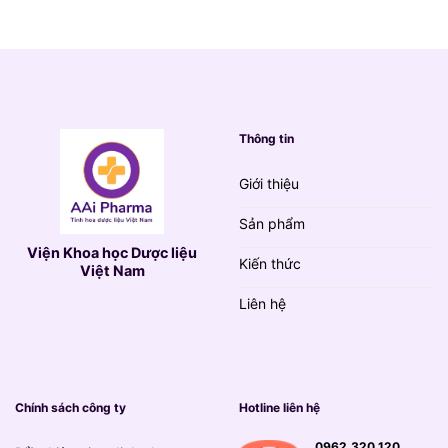
790.000 VND.
là:
139.000 VND.
Thông tin
Giới thiệu
Sản phẩm
Viện Khoa học Dược liệu
Kiến thức
Việt Nam
Liên hệ
Chính sách công ty
Hotline liên hệ
0962.320.120