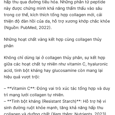
hấp thu qua đường tiêu hóa. Những phân tử peptide
này được chứng minh khả năng thẩm thấu vào sâu
trong cơ thể, kích thích tổng hợp collagen mới, cải
thiện độ đàn hồi của da, hỗ trợ xương khớp chắc khỏe
(Nguồn: PubMed, 2022).
Những hoạt chất vàng kết hợp cùng collagen thủy
phân
Không chỉ dừng lại ở collagen thủy phân, sự kết hợp
giữa các hoạt chất tự nhiên như vitamin C, hyaluronic
acid, tinh bột kháng hay glucosamine còn mang lại
hiệu quả vượt trội:
– **Vitamin C**: Đóng vai trò xúc tác tổng hợp và duy
trì mạng lưới collagen tự nhiên.
– **Tinh bột kháng (Resistant Starch)**: Hỗ trợ hệ vi
sinh đường ruột khỏe mạnh, tăng khả năng hấp thu
collagen và dưỡng chất (Xem thêm: Nutrients, 2023).