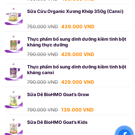
gốc
hiện
là:
tại
Sữa Cừu Organic Xương Khớp 350g (Canxi)
750.000 VND.
là:
439.000 VND.
Giá
Giá
750.000
VND
439.000
VND
gốc
hiện
là:
tại
Thực phẩm bổ sung dinh dưỡng kiềm tinh bột
kháng thực dưỡng
750.000 VND.
là:
439.000 VND.
Giá
Giá
790.000
VND
429.000
VND
gốc
hiện
là:
tại
Thực phẩm bổ sung dinh dưỡng kiềm tinh bột
kháng canxi
790.000 VND.
là:
429.000 VND.
Giá
Giá
790.000
VND
429.000
VND
gốc
hiện
là:
tại
Sữa Dê BioHMO Goat’s Grow
790.000 VND.
là:
429.000 VND.
Giá
Giá
790.000
VND
139.000
VND
gốc
hiện
là:
tại
Sữa Dê BioHMO Goat’s Kids
790.000 VND.
là:
139.000 VND.