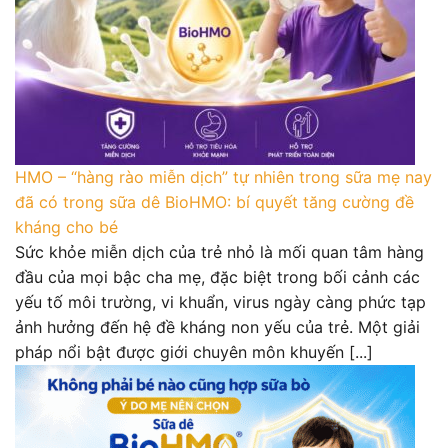
HMO – “hàng rào miễn dịch” tự nhiên trong sữa mẹ nay
đã có trong sữa dê BioHMO: bí quyết tăng cường đề
kháng cho bé
Sức khỏe miễn dịch của trẻ nhỏ là mối quan tâm hàng
đầu của mọi bậc cha mẹ, đặc biệt trong bối cảnh các
yếu tố môi trường, vi khuẩn, virus ngày càng phức tạp
ảnh hưởng đến hệ đề kháng non yếu của trẻ. Một giải
pháp nổi bật được giới chuyên môn khuyến [...]