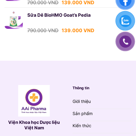
Giá
Giá
790.000
VND
139.000
VND
gốc
hiện
là:
tại
Sữa Dê BioHMO Goat’s Pedia
790.000 VND.
là:
139.000 VND.
Giá
Giá
790.000
VND
139.000
VND
gốc
hiện
là:
tại
790.000 VND.
là:
139.000 VND.
Thông tin
Giới thiệu
Sản phẩm
Viện Khoa học Dược liệu
Kiến thức
Việt Nam