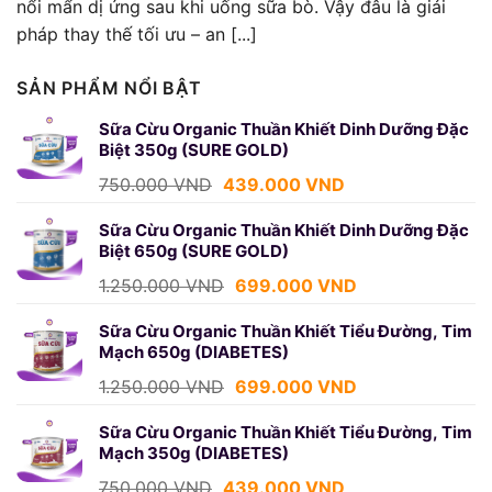
nổi mẩn dị ứng sau khi uống sữa bò. Vậy đâu là giải
pháp thay thế tối ưu – an [...]
SẢN PHẨM NỔI BẬT
Sữa Cừu Organic Thuần Khiết Dinh Dưỡng Đặc
Biệt 350g (SURE GOLD)
Giá
Giá
750.000
VND
439.000
VND
gốc
hiện
là:
tại
Sữa Cừu Organic Thuần Khiết Dinh Dưỡng Đặc
Biệt 650g (SURE GOLD)
750.000 VND.
là:
439.000 VND.
Giá
Giá
1.250.000
VND
699.000
VND
gốc
hiện
là:
tại
Sữa Cừu Organic Thuần Khiết Tiểu Đường, Tim
Mạch 650g (DIABETES)
1.250.000 VND.
là:
699.000 VND.
Giá
Giá
1.250.000
VND
699.000
VND
gốc
hiện
là:
tại
Sữa Cừu Organic Thuần Khiết Tiểu Đường, Tim
Mạch 350g (DIABETES)
1.250.000 VND.
là:
699.000 VND.
Giá
Giá
750.000
VND
439.000
VND