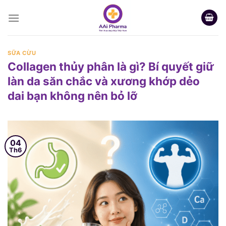
Skip
to
content
SỮA CỪU
Collagen thủy phân là gì? Bí quyết giữ
làn da săn chắc và xương khớp dẻo
dai bạn không nên bỏ lỡ
04
Th6