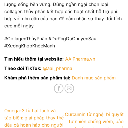
lượng sống bền vững. Đừng ngần ngại chọn loại
collagen thủy phân kết hợp các hoạt chất hỗ trợ phù
hợp với nhu cầu của bạn để cảm nhận sự thay đổi tích
cực mỗi ngày.
#CollagenThủyPhân #DưỡngDaChuyênSâu
#XươngKhớpKhỏeMạnh
Tìm hiểu thêm tại website:
AAiPharma.vn
Theo dõi TikTok:
@aai_pharma
Khám phá thêm sản phẩm tại:
Danh mục sản phẩm
Omega-3 từ hạt lanh và
Curcumin từ nghệ: bí quyết
tảo biển: giải pháp thay thế
tự nhiên chống viêm, bảo
dầu cá hoàn hảo cho người