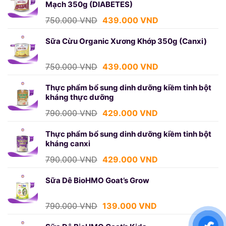
Mạch 350g (DIABETES)
1.250.000 VND.
là:
699.000 VND.
Giá
Giá
750.000
VND
439.000
VND
gốc
hiện
là:
tại
Sữa Cừu Organic Xương Khớp 350g (Canxi)
750.000 VND.
là:
439.000 VND.
Giá
Giá
750.000
VND
439.000
VND
gốc
hiện
là:
tại
Thực phẩm bổ sung dinh dưỡng kiềm tinh bột
kháng thực dưỡng
750.000 VND.
là:
439.000 VND.
Giá
Giá
790.000
VND
429.000
VND
gốc
hiện
là:
tại
Thực phẩm bổ sung dinh dưỡng kiềm tinh bột
kháng canxi
790.000 VND.
là:
429.000 VND.
Giá
Giá
790.000
VND
429.000
VND
gốc
hiện
là:
tại
Sữa Dê BioHMO Goat’s Grow
790.000 VND.
là:
429.000 VND.
Giá
Giá
790.000
VND
139.000
VND
gốc
hiện