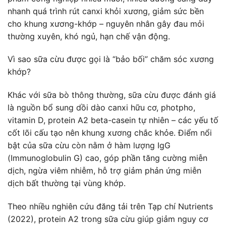
nhanh quá trình rút canxi khỏi xương, giảm sức bền
cho khung xương-khớp – nguyên nhân gây đau mỏi
thường xuyên, khó ngủ, hạn chế vận động.
Vì sao sữa cừu được gọi là “bảo bối” chăm sóc xương
khớp?
Khác với sữa bò thông thường, sữa cừu được đánh giá
là nguồn bổ sung dồi dào canxi hữu cơ, photpho,
vitamin D, protein A2 beta-casein tự nhiên – các yếu tố
cốt lõi cấu tạo nên khung xương chắc khỏe. Điểm nổi
bật của sữa cừu còn nằm ở hàm lượng IgG
(Immunoglobulin G) cao, góp phần tăng cường miễn
dịch, ngừa viêm nhiễm, hỗ trợ giảm phản ứng miễn
dịch bất thường tại vùng khớp.
Theo nhiều nghiên cứu đăng tải trên Tạp chí Nutrients
(2022), protein A2 trong sữa cừu giúp giảm nguy cơ