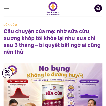
Skip
to
content
SỮA CỪU
Câu chuyện của mẹ: nhờ sữa cừu,
xương khớp tôi khỏe lại như xưa chỉ
sau 3 tháng – bí quyết bất ngờ ai cũng
nên thử
20
Th6