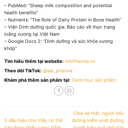
– PubMed: “Sheep milk composition and potential
health benefits”
– Nutrients: “The Role of Dairy Protein in Bone Health”
– Viện Dinh dưỡng quốc gia: Báo cáo về thực trạng
loãng xương tại Việt Nam
– Google Docs 2: “Dinh dưỡng và sức khỏe xương
khớp”
Tìm hiểu thêm tại website:
AAiPharma.vn
Theo dõi TikTok:
@aai_pharma
Khám phá thêm sản phẩm tại:
Danh mục sản phẩm
Chia sẻ thật: người tiểu
5 dấu hiệu cho thấy cơ thể
đường kiểm soát đường
bạn đang thiếu canxi trầm
huyết hiệu quả nhờ sữa