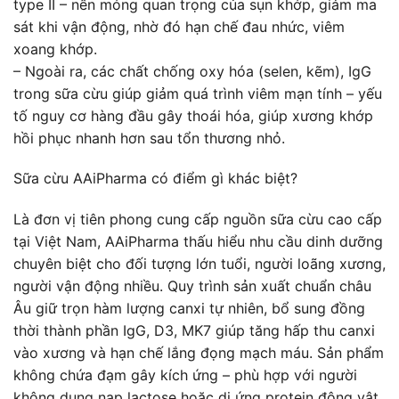
type II – nền móng quan trọng của sụn khớp, giảm ma
sát khi vận động, nhờ đó hạn chế đau nhức, viêm
xoang khớp.
– Ngoài ra, các chất chống oxy hóa (selen, kẽm), IgG
trong sữa cừu giúp giảm quá trình viêm mạn tính – yếu
tố nguy cơ hàng đầu gây thoái hóa, giúp xương khớp
hồi phục nhanh hơn sau tổn thương nhỏ.
Sữa cừu AAiPharma có điểm gì khác biệt?
Là đơn vị tiên phong cung cấp nguồn sữa cừu cao cấp
tại Việt Nam, AAiPharma thấu hiểu nhu cầu dinh dưỡng
chuyên biệt cho đối tượng lớn tuổi, người loãng xương,
người vận động nhiều. Quy trình sản xuất chuẩn châu
Âu giữ trọn hàm lượng canxi tự nhiên, bổ sung đồng
thời thành phần IgG, D3, MK7 giúp tăng hấp thu canxi
vào xương và hạn chế lắng đọng mạch máu. Sản phẩm
không chứa đạm gây kích ứng – phù hợp với người
không dung nạp lactose hoặc dị ứng protein động vật