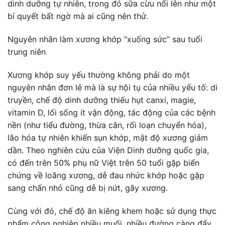
dinh dưỡng tự nhiên, trong đó sữa cừu nổi lên như một
bí quyết bất ngờ mà ai cũng nên thử.
Nguyên nhân làm xương khớp “xuống sức” sau tuổi
trung niên
Xương khớp suy yếu thường không phải do một
nguyên nhân đơn lẻ mà là sự hội tụ của nhiều yếu tố: di
truyền, chế độ dinh dưỡng thiếu hụt canxi, magie,
vitamin D, lối sống ít vận động, tác động của các bệnh
nền (như tiểu đường, thừa cân, rối loạn chuyển hóa),
lão hóa tự nhiên khiến sụn khớp, mật độ xương giảm
dần. Theo nghiên cứu của Viện Dinh dưỡng quốc gia,
có đến trên 50% phụ nữ Việt trên 50 tuổi gặp biến
chứng về loãng xương, dễ đau nhức khớp hoặc gặp
sang chấn nhỏ cũng dễ bị nứt, gãy xương.
Cùng với đó, chế độ ăn kiêng khem hoặc sử dụng thực
phẩm công nghiệp nhiều muối, nhiều đường càng đẩy