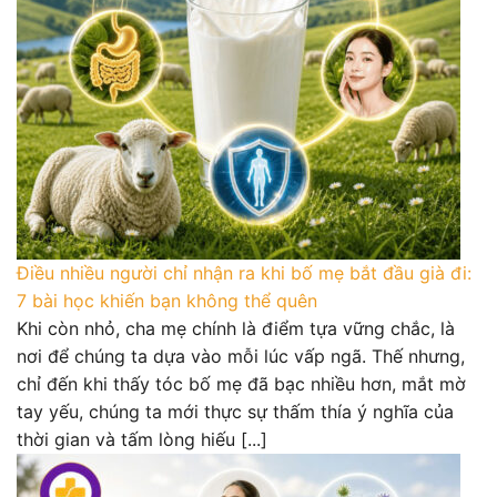
Điều nhiều người chỉ nhận ra khi bố mẹ bắt đầu già đi:
7 bài học khiến bạn không thể quên
Khi còn nhỏ, cha mẹ chính là điểm tựa vững chắc, là
nơi để chúng ta dựa vào mỗi lúc vấp ngã. Thế nhưng,
chỉ đến khi thấy tóc bố mẹ đã bạc nhiều hơn, mắt mờ
tay yếu, chúng ta mới thực sự thấm thía ý nghĩa của
thời gian và tấm lòng hiếu [...]