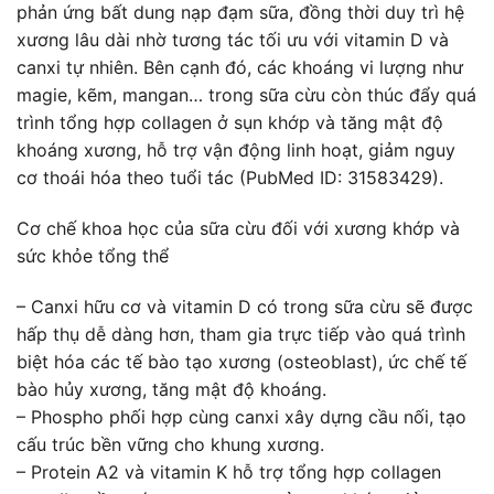
phản ứng bất dung nạp đạm sữa, đồng thời duy trì hệ
xương lâu dài nhờ tương tác tối ưu với vitamin D và
canxi tự nhiên. Bên cạnh đó, các khoáng vi lượng như
magie, kẽm, mangan… trong sữa cừu còn thúc đẩy quá
trình tổng hợp collagen ở sụn khớp và tăng mật độ
khoáng xương, hỗ trợ vận động linh hoạt, giảm nguy
cơ thoái hóa theo tuổi tác (PubMed ID: 31583429).
Cơ chế khoa học của sữa cừu đối với xương khớp và
sức khỏe tổng thể
– Canxi hữu cơ và vitamin D có trong sữa cừu sẽ được
hấp thụ dễ dàng hơn, tham gia trực tiếp vào quá trình
biệt hóa các tế bào tạo xương (osteoblast), ức chế tế
bào hủy xương, tăng mật độ khoáng.
– Phospho phối hợp cùng canxi xây dựng cầu nối, tạo
cấu trúc bền vững cho khung xương.
– Protein A2 và vitamin K hỗ trợ tổng hợp collagen