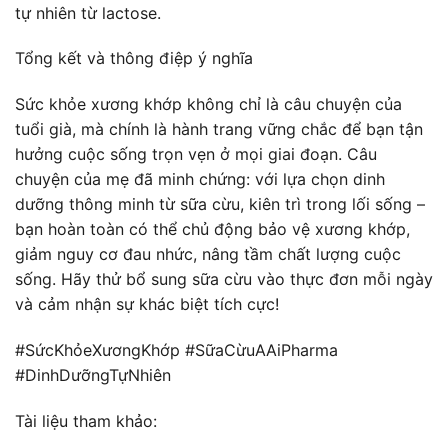
tự nhiên từ lactose.
Tổng kết và thông điệp ý nghĩa
Sức khỏe xương khớp không chỉ là câu chuyện của
tuổi già, mà chính là hành trang vững chắc để bạn tận
hưởng cuộc sống trọn vẹn ở mọi giai đoạn. Câu
chuyện của mẹ đã minh chứng: với lựa chọn dinh
dưỡng thông minh từ sữa cừu, kiên trì trong lối sống –
bạn hoàn toàn có thể chủ động bảo vệ xương khớp,
giảm nguy cơ đau nhức, nâng tầm chất lượng cuộc
sống. Hãy thử bổ sung sữa cừu vào thực đơn mỗi ngày
và cảm nhận sự khác biệt tích cực!
#SứcKhỏeXươngKhớp #SữaCừuAAiPharma
#DinhDưỡngTựNhiên
Tài liệu tham khảo: