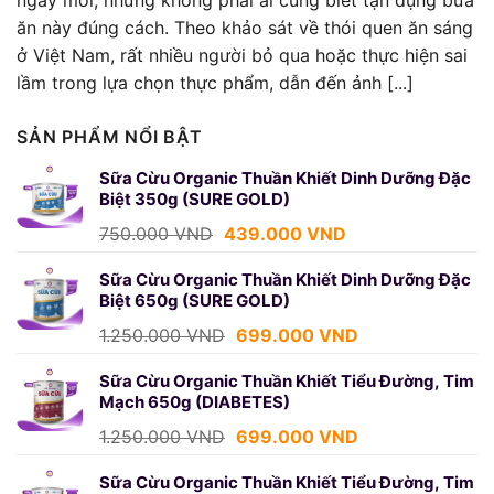
ngày mới, nhưng không phải ai cũng biết tận dụng bữa
ăn này đúng cách. Theo khảo sát về thói quen ăn sáng
ở Việt Nam, rất nhiều người bỏ qua hoặc thực hiện sai
lầm trong lựa chọn thực phẩm, dẫn đến ảnh [...]
SẢN PHẨM NỔI BẬT
Sữa Cừu Organic Thuần Khiết Dinh Dưỡng Đặc
Biệt 350g (SURE GOLD)
Giá
Giá
750.000
VND
439.000
VND
gốc
hiện
là:
tại
Sữa Cừu Organic Thuần Khiết Dinh Dưỡng Đặc
Biệt 650g (SURE GOLD)
750.000 VND.
là:
439.000 VND.
Giá
Giá
1.250.000
VND
699.000
VND
gốc
hiện
là:
tại
Sữa Cừu Organic Thuần Khiết Tiểu Đường, Tim
Mạch 650g (DIABETES)
1.250.000 VND.
là:
699.000 VND.
Giá
Giá
1.250.000
VND
699.000
VND
gốc
hiện
là:
tại
Sữa Cừu Organic Thuần Khiết Tiểu Đường, Tim