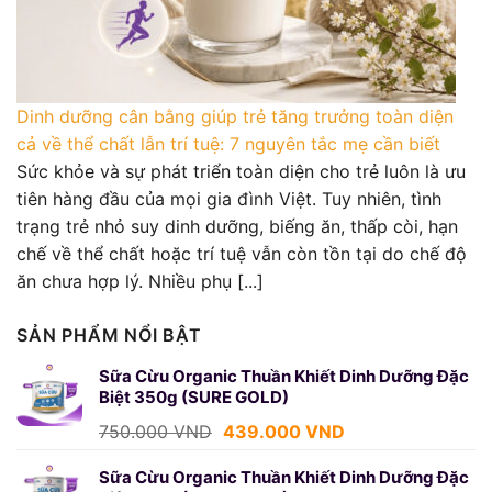
Dinh dưỡng cân bằng giúp trẻ tăng trưởng toàn diện
cả về thể chất lẫn trí tuệ: 7 nguyên tắc mẹ cần biết
Sức khỏe và sự phát triển toàn diện cho trẻ luôn là ưu
tiên hàng đầu của mọi gia đình Việt. Tuy nhiên, tình
trạng trẻ nhỏ suy dinh dưỡng, biếng ăn, thấp còi, hạn
chế về thể chất hoặc trí tuệ vẫn còn tồn tại do chế độ
ăn chưa hợp lý. Nhiều phụ [...]
SẢN PHẨM NỔI BẬT
Sữa Cừu Organic Thuần Khiết Dinh Dưỡng Đặc
Biệt 350g (SURE GOLD)
Giá
Giá
750.000
VND
439.000
VND
gốc
hiện
là:
tại
Sữa Cừu Organic Thuần Khiết Dinh Dưỡng Đặc