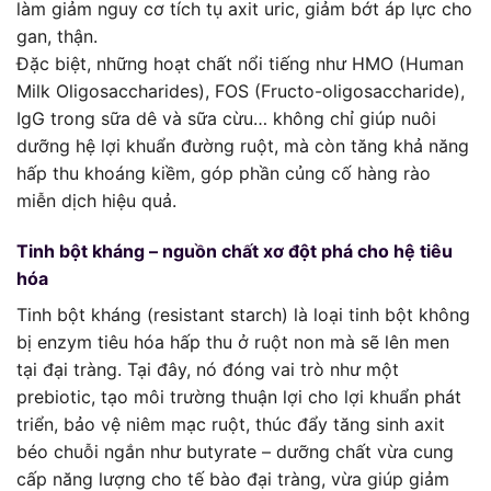
làm giảm nguy cơ tích tụ axit uric, giảm bớt áp lực cho
gan, thận.
Đặc biệt, những hoạt chất nổi tiếng như HMO (Human
Milk Oligosaccharides), FOS (Fructo-oligosaccharide),
IgG trong sữa dê và sữa cừu… không chỉ giúp nuôi
dưỡng hệ lợi khuẩn đường ruột, mà còn tăng khả năng
hấp thu khoáng kiềm, góp phần củng cố hàng rào
miễn dịch hiệu quả.
Tinh bột kháng – nguồn chất xơ đột phá cho hệ tiêu
hóa
Tinh bột kháng (resistant starch) là loại tinh bột không
bị enzym tiêu hóa hấp thu ở ruột non mà sẽ lên men
tại đại tràng. Tại đây, nó đóng vai trò như một
prebiotic, tạo môi trường thuận lợi cho lợi khuẩn phát
triển, bảo vệ niêm mạc ruột, thúc đẩy tăng sinh axit
béo chuỗi ngắn như butyrate – dưỡng chất vừa cung
cấp năng lượng cho tế bào đại tràng, vừa giúp giảm