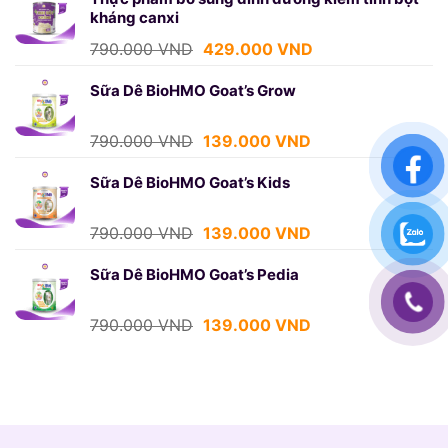
kháng canxi
790.000 VND.
là:
429.000 VND.
Giá
Giá
790.000
VND
429.000
VND
gốc
hiện
là:
tại
Sữa Dê BioHMO Goat’s Grow
790.000 VND.
là:
429.000 VND.
Giá
Giá
790.000
VND
139.000
VND
gốc
hiện
là:
tại
Sữa Dê BioHMO Goat’s Kids
790.000 VND.
là:
139.000 VND.
Giá
Giá
790.000
VND
139.000
VND
gốc
hiện
là:
tại
Sữa Dê BioHMO Goat’s Pedia
790.000 VND.
là:
139.000 VND.
Giá
Giá
790.000
VND
139.000
VND
gốc
hiện
là:
tại
790.000 VND.
là:
139.000 VND.