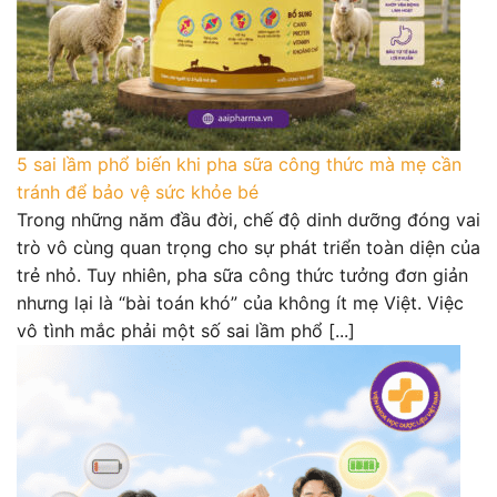
5 sai lầm phổ biến khi pha sữa công thức mà mẹ cần
tránh để bảo vệ sức khỏe bé
Trong những năm đầu đời, chế độ dinh dưỡng đóng vai
trò vô cùng quan trọng cho sự phát triển toàn diện của
trẻ nhỏ. Tuy nhiên, pha sữa công thức tưởng đơn giản
nhưng lại là “bài toán khó” của không ít mẹ Việt. Việc
vô tình mắc phải một số sai lầm phổ [...]