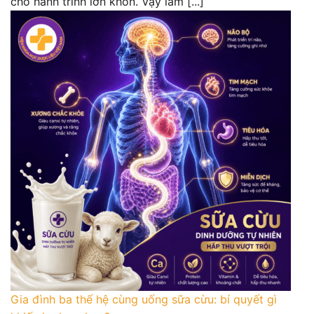
cho hành trình lớn khôn. Vậy làm [...]
Gia đình ba thế hệ cùng uống sữa cừu: bí quyết gì