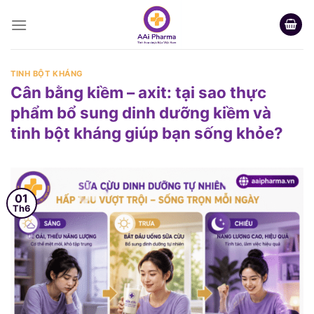
Skip
to
content
TINH BỘT KHÁNG
Cân bằng kiềm – axit: tại sao thực
phẩm bổ sung dinh dưỡng kiềm và
tinh bột kháng giúp bạn sống khỏe?
01
Th6