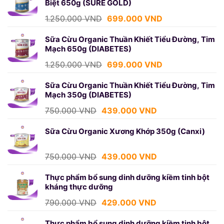
Biệt 650g (SURE GOLD)
750.000 VND.
là:
439.000 VND.
Giá
Giá
1.250.000
VND
699.000
VND
gốc
hiện
là:
tại
Sữa Cừu Organic Thuần Khiết Tiểu Đường, Tim
Mạch 650g (DIABETES)
1.250.000 VND.
là:
699.000 VND.
Giá
Giá
1.250.000
VND
699.000
VND
gốc
hiện
là:
tại
Sữa Cừu Organic Thuần Khiết Tiểu Đường, Tim
Mạch 350g (DIABETES)
1.250.000 VND.
là:
699.000 VND.
Giá
Giá
750.000
VND
439.000
VND
gốc
hiện
là:
tại
Sữa Cừu Organic Xương Khớp 350g (Canxi)
750.000 VND.
là:
439.000 VND.
Giá
Giá
750.000
VND
439.000
VND
gốc
hiện
là:
tại
Thực phẩm bổ sung dinh dưỡng kiềm tinh bột
kháng thực dưỡng
750.000 VND.
là:
439.000 VND.
Giá
Giá
790.000
VND
429.000
VND
gốc
hiện
là:
tại
Thực phẩm bổ sung dinh dưỡng kiềm tinh bột