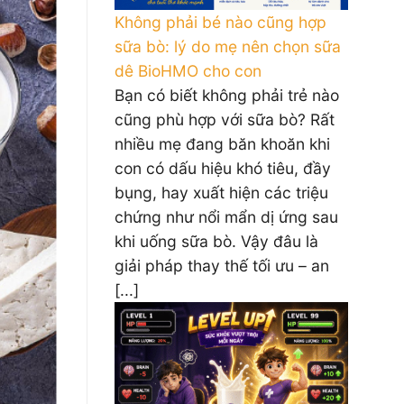
Không phải bé nào cũng hợp
sữa bò: lý do mẹ nên chọn sữa
dê BioHMO cho con
Bạn có biết không phải trẻ nào
cũng phù hợp với sữa bò? Rất
nhiều mẹ đang băn khoăn khi
con có dấu hiệu khó tiêu, đầy
bụng, hay xuất hiện các triệu
chứng như nổi mẩn dị ứng sau
khi uống sữa bò. Vậy đâu là
giải pháp thay thế tối ưu – an
[...]