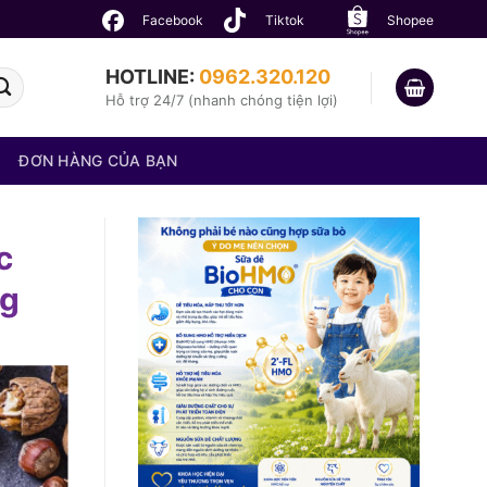
Facebook
Tiktok
Shopee
HOTLINE:
0962.320.120
Hỗ trợ 24/7 (nhanh chóng tiện lợi)
ĐƠN HÀNG CỦA BẠN
c
ng