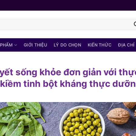
 PHẨM
GIỚI THIỆU
LÝ DO CHỌN
KIẾN THỨC
ĐỊA CHỈ
uyết sống khỏe đơn giản với thự
kiềm tinh bột kháng thực dưỡ