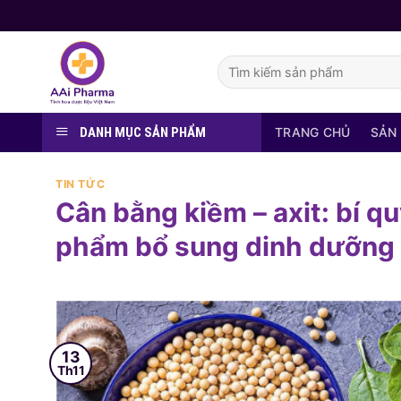
Skip
to
content
Tìm
kiếm:
DANH MỤC SẢN PHẨM
TRANG CHỦ
SẢN
TIN TỨC
Cân bằng kiềm – axit: bí q
phẩm bổ sung dinh dưỡng 
13
Th11