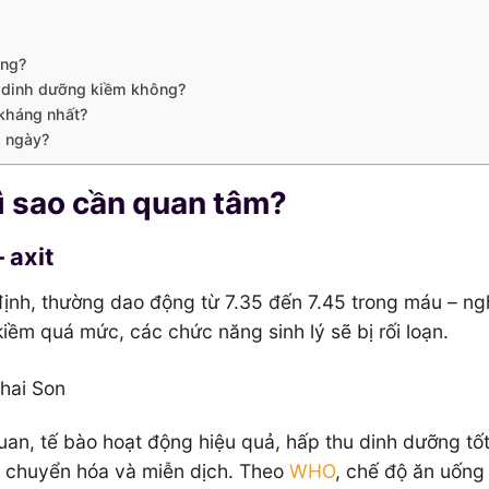
ông?
ộ dinh dưỡng kiềm không?
 kháng nhất?
i ngày?
Vì sao cần quan tâm?
 axit
ịnh, thường dao động từ 7.35 đến 7.45 trong máu – ngh
 kiềm quá mức, các chức năng sinh lý sẽ bị rối loạn.
quan, tế bào hoạt động hiệu quả, hấp thu dinh dưỡng tốt
n chuyển hóa và miễn dịch. Theo
WHO
, chế độ ăn uống