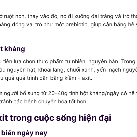
ở ruột non, thay vào đó, nó đi xuống đại tràng và trở t
háng đóng vai trò như một prebiotic, giúp cân bằng hệ v
ột kháng
 tiên lựa chọn thực phẩm tự nhiên, nguyên bản. Trong
đậu nguyên hạt, khoai lang, chuối xanh, yến mạch nguy
ệu quả quá trình cân bằng kiềm – axit.
 người bổ sung từ 20–40g tinh bột kháng/ngày có hệ v
 tránh các bệnh chuyển hóa tốt hơn.
it trong cuộc sống hiện đại
ổ biến ngày nay