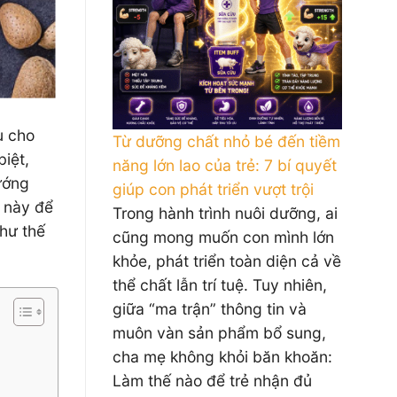
u cho
Từ dưỡng chất nhỏ bé đến tiềm
iệt,
năng lớn lao của trẻ: 7 bí quyết
ướng
giúp con phát triển vượt trội
t này để
Trong hành trình nuôi dưỡng, ai
như thế
cũng mong muốn con mình lớn
khỏe, phát triển toàn diện cả về
thể chất lẫn trí tuệ. Tuy nhiên,
giữa “ma trận” thông tin và
muôn vàn sản phẩm bổ sung,
cha mẹ không khỏi băn khoăn:
Làm thế nào để trẻ nhận đủ