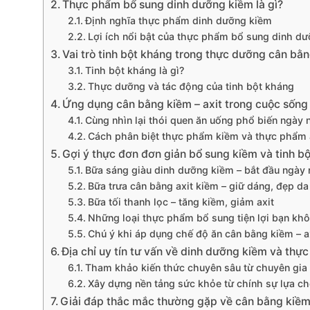
Thực phẩm bổ sung dinh dưỡng kiềm là gì?
Định nghĩa thực phẩm dinh dưỡng kiềm
Lợi ích nổi bật của thực phẩm bổ sung dinh d
Vai trò tinh bột kháng trong thực dưỡng cân bằn
Tinh bột kháng là gì?
Thực dưỡng và tác động của tinh bột kháng
Ứng dụng cân bằng kiềm – axit trong cuộc sống 
Cùng nhìn lại thói quen ăn uống phổ biến ngày 
Cách phân biệt thực phẩm kiềm và thực phẩm 
Gợi ý thực đơn đơn giản bổ sung kiềm và tinh 
Bữa sáng giàu dinh dưỡng kiềm – bắt đầu ngày
Bữa trưa cân bằng axit kiềm – giữ dáng, đẹp da
Bữa tối thanh lọc – tăng kiềm, giảm axit
Những loại thực phẩm bổ sung tiện lợi bạn kh
Chú ý khi áp dụng chế độ ăn cân bằng kiềm – a
Địa chỉ uy tín tư vấn về dinh dưỡng kiềm và th
Tham khảo kiến thức chuyên sâu từ chuyên gia
Xây dựng nền tảng sức khỏe từ chính sự lựa c
Giải đáp thắc mắc thường gặp về cân bằng kiềm 