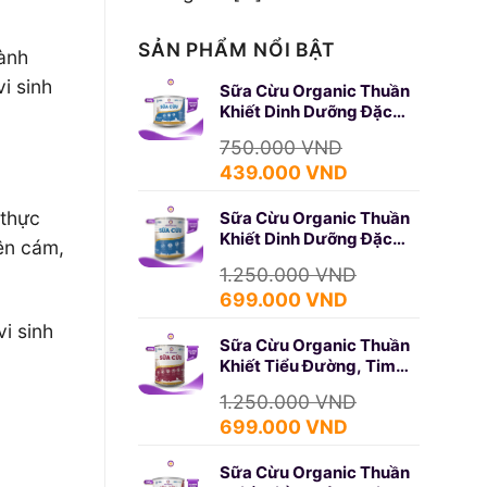
SẢN PHẨM NỔI BẬT
hành
i sinh
Sữa Cừu Organic Thuần
Khiết Dinh Dưỡng Đặc
Biệt 350g (SURE GOLD)
750.000
VND
Giá
Giá
439.000
VND
gốc
hiện
 thực
Sữa Cừu Organic Thuần
là:
tại
Khiết Dinh Dưỡng Đặc
750.000 VND.
là:
ên cám,
Biệt 650g (SURE GOLD)
439.000 VND.
1.250.000
VND
Giá
Giá
699.000
VND
gốc
hiện
i sinh
Sữa Cừu Organic Thuần
là:
tại
Khiết Tiểu Đường, Tim
1.250.000 VND.
là:
Mạch 650g (DIABETES)
699.000 VND.
1.250.000
VND
Giá
Giá
699.000
VND
gốc
hiện
Sữa Cừu Organic Thuần
là:
tại