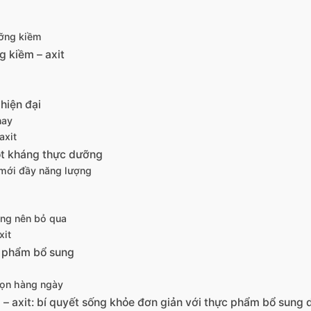
ưỡng kiềm
g kiềm – axit
hiện đại
nay
axit
bột kháng thực dưỡng
 mới đầy năng lượng
ông nên bỏ qua
xit
ực phẩm bổ sung
họn hàng ngày
– axit: bí quyết sống khỏe đơn giản với thực phẩm bổ sung 