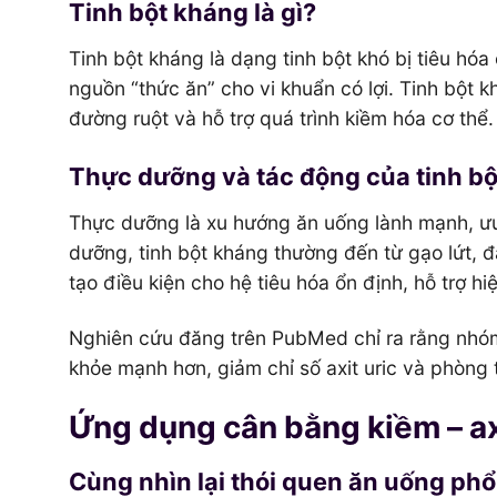
Tinh bột kháng là gì?
Tinh bột kháng là dạng tinh bột khó bị tiêu hóa 
nguồn “thức ăn” cho vi khuẩn có lợi. Tinh bột k
đường ruột và hỗ trợ quá trình kiềm hóa cơ thể.
Thực dưỡng và tác động của tinh b
Thực dưỡng là xu hướng ăn uống lành mạnh, ưu
dưỡng, tinh bột kháng thường đến từ gạo lứt, 
tạo điều kiện cho hệ tiêu hóa ổn định, hỗ trợ hi
Nghiên cứu đăng trên PubMed chỉ ra rằng nhóm
khỏe mạnh hơn, giảm chỉ số axit uric và phòng
Ứng dụng cân bằng kiềm – ax
Cùng nhìn lại thói quen ăn uống ph